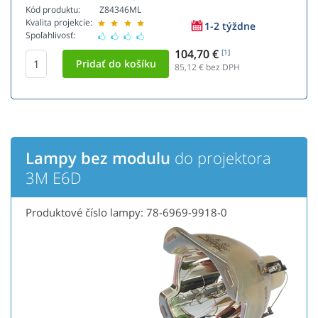
Kód produktu:
Z84346ML
Kvalita projekcie:
1-2 týždne
Spoľahlivosť:
104,70 €
[1]
85,12
€ bez DPH
Lampy bez modulu
do projektora
3M E6D
Produktové číslo lampy: 78-6969-9918-0