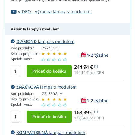
VIDEO - výmena lampy s modulom
Varianty lampy s modulom
DIAMOND
lampa s modulom
Kód produktu:
Z92451DL
Kvalita projekcie:
1-2 týždne
Spoľahlivosť:
244,94 €
[1]
199,14
€ bez DPH
ZNAČKOVÁ
lampa s modulom
Kód produktu:
Z84350GLM
Kvalita projekcie:
1-2 týždne
Spoľahlivosť:
163,39 €
[1]
132,84
€ bez DPH
KOMPATIBILNÁ
lampa s modulom