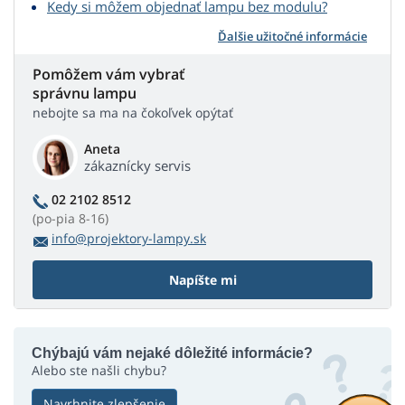
Kedy si môžem objednať lampu bez modulu?
Ďalšie užitočné informácie
Pomôžem vám vybrať
správnu lampu
nebojte sa ma na čokoľvek opýtať
Aneta
zákaznícky servis
02 2102 8512
(po-pia 8-16)
info@projektory-lampy.sk
Napíšte mi
Chýbajú vám nejaké dôležité informácie?
Alebo ste našli chybu?
Navrhnite zlepšenie