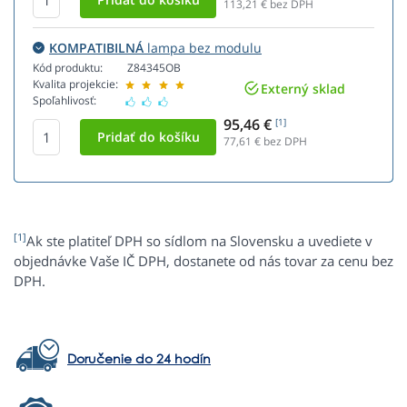
113,21
€ bez DPH
KOMPATIBILNÁ
lampa bez modulu
Kód produktu:
Z84345OB
Kvalita projekcie:
Externý sklad
Spoľahlivosť:
95,46 €
[1]
77,61
€ bez DPH
[1]
Ak ste platiteľ DPH so sídlom na Slovensku a uvediete v
objednávke Vaše IČ DPH, dostanete od nás tovar za cenu bez
DPH.
Doručenie do 24 hodín