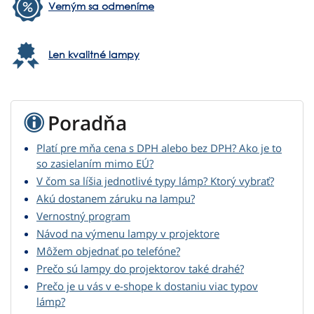
Verným sa odmeníme
Len kvalitné lampy
Poradňa
Platí pre mňa cena s DPH alebo bez DPH? Ako je to
so zasielaním mimo EÚ?
V čom sa líšia jednotlivé typy lámp? Ktorý vybrať?
Akú dostanem záruku na lampu?
Vernostný program
Návod na výmenu lampy v projektore
Môžem objednať po telefóne?
Prečo sú lampy do projektorov také drahé?
Prečo je u vás v e-shope k dostaniu viac typov
lámp?