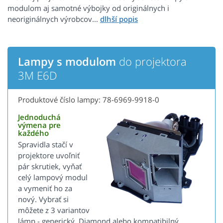
modulom aj samotné výbojky od originálnych i
neoriginálnych výrobcov...
Lampy s modulom
do projektora
3M E6D
Produktové číslo lampy: 78-6969-9918-0
Jednoduchá
výmena pre
každého
Spravidla stačí v
projektore uvoľniť
pár skrutiek, vyňať
celý lampový modul
a vymeniť ho za
nový. Vybrať si
môžete z 3 variantov
lámp - generický, Diamond alebo kompatibilný.