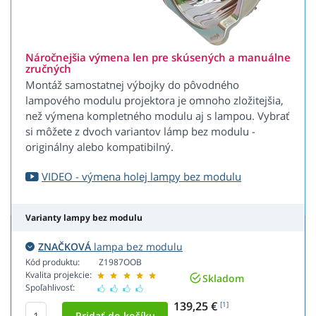
Náročnejšia výmena len pre skúsených a manuálne
zručných
Montáž samostatnej výbojky do pôvodného
lampového modulu projektora je omnoho zložitejšia,
než výmena kompletného modulu aj s lampou. Vybrať
si môžete z dvoch variantov lámp bez modulu -
originálny alebo kompatibilný.
VIDEO - výmena holej lampy bez modulu
Varianty lampy bez modulu
ZNAČKOVÁ
lampa bez modulu
Kód produktu:
Z1987OOB
Kvalita projekcie:
Skladom
Spoľahlivosť:
139,25 €
[1]