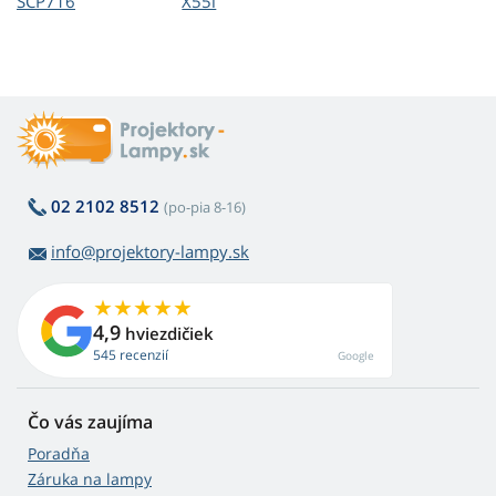
SCP716
X55i
02 2102 8512
(po-pia 8-16)
info@projektory-lampy.sk
4,9
hviezdičiek
545 recenzií
Google
Čo vás zaujíma
Poradňa
Záruka na lampy