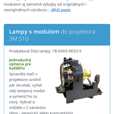
modulom aj samotné výbojky od originálnych i
neoriginálnych výrobcov...
Lampy s modulom
do projektora
3M S10
Produktové číslo lampy: 78-6969-9693-9
Jednoduchá
výmena pre
každého
Spravidla stačí v
projektore uvoľniť
pár skrutiek, vyňať
celý lampový modul
a vymeniť ho za
nový. Vybrať si
môžete z 2 variantov
lámp - generický alebo kompatibilný.