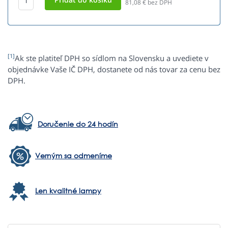
81,08
€ bez DPH
[1]
Ak ste platiteľ DPH so sídlom na Slovensku a uvediete v
objednávke Vaše IČ DPH, dostanete od nás tovar za cenu bez
DPH.
Doručenie do 24 hodín
Verným sa odmeníme
Len kvalitné lampy