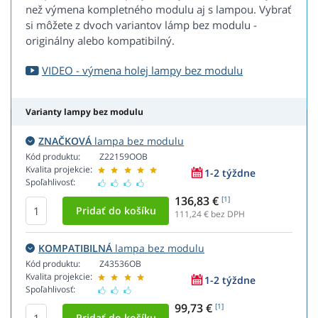
než výmena kompletného modulu aj s lampou. Vybrať
si môžete z dvoch variantov lámp bez modulu -
originálny alebo kompatibilný.
VIDEO - výmena holej lampy bez modulu
Varianty lampy bez modulu
ZNAČKOVÁ
lampa bez modulu
Kód produktu:
Z22159OOB
Kvalita projekcie:
1-2 týždne
Spoľahlivosť:
136,83 €
[1]
111,24
€ bez DPH
KOMPATIBILNÁ
lampa bez modulu
Kód produktu:
Z43536OB
Kvalita projekcie:
1-2 týždne
Spoľahlivosť:
99,73 €
[1]