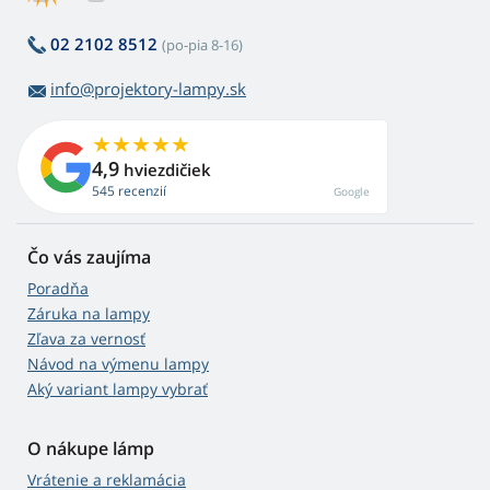
02 2102 8512
(po-pia 8-16)
info@projektory-lampy.sk
4,9
hviezdičiek
545 recenzií
Google
Čo vás zaujíma
Poradňa
Záruka na lampy
Zľava za vernosť
Návod na výmenu lampy
Aký variant lampy vybrať
O nákupe lámp
Vrátenie a reklamácia