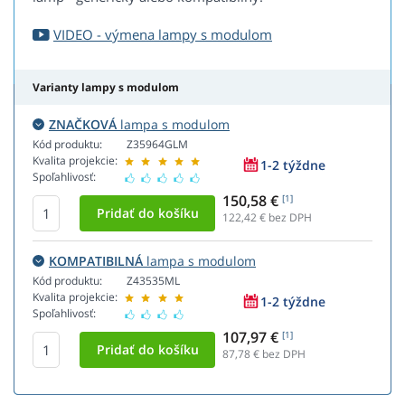
VIDEO - výmena lampy s modulom
Varianty lampy s modulom
ZNAČKOVÁ
lampa s modulom
Kód produktu:
Z35964GLM
Kvalita projekcie:
1-2 týždne
Spoľahlivosť:
150,58 €
[1]
122,42
€ bez DPH
KOMPATIBILNÁ
lampa s modulom
Kód produktu:
Z43535ML
Kvalita projekcie:
1-2 týždne
Spoľahlivosť:
107,97 €
[1]
87,78
€ bez DPH