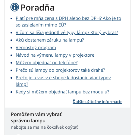
Poradňa
Platí pre mňa cena s DPH alebo bez DPH? Ako je to
so zasielaním mimo EÚ?
V čom sa líšia jednotlivé typy lámp? Ktorý vybrať?
Akú dostanem záruku na lampu?
Vernostný program
Návod na výmenu lampy v projektore
Môžem objednať po telefóne?
Prečo sú lampy do projektorov také drahé?
Prečo je u vás v e-shope k dostaniu viac typov
lámp?
Kedy si môžem objednať lampu bez modulu?
Ďalšie užitočné informácie
Pomôžem vám vybrať
správnu lampu
nebojte sa ma na čokoľvek opýtať