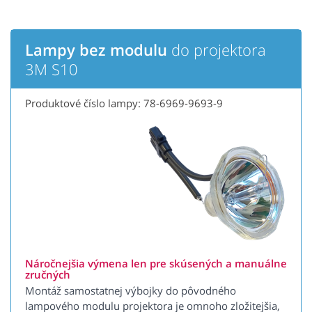
Lampy bez modulu
do projektora
3M S10
Produktové číslo lampy: 78-6969-9693-9
Náročnejšia výmena len pre skúsených a manuálne
zručných
Montáž samostatnej výbojky do pôvodného
lampového modulu projektora je omnoho zložitejšia,