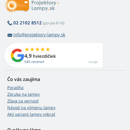
02 2102 8512
(po-pia 8-16)
info@projektory-lampy.sk
4,9
hviezdičiek
545 recenzií
Google
Čo vás zaujíma
Poradňa
Záruka na lampy
Zľava za vernosť
Návod na výmenu lampy
Aký variant lampy vybrať