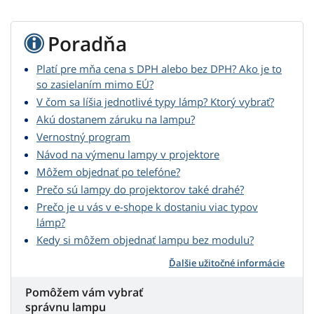
Poradňa
Platí pre mňa cena s DPH alebo bez DPH? Ako je to
so zasielaním mimo EÚ?
V čom sa líšia jednotlivé typy lámp? Ktorý vybrať?
Akú dostanem záruku na lampu?
Vernostný program
Návod na výmenu lampy v projektore
Môžem objednať po telefóne?
Prečo sú lampy do projektorov také drahé?
Prečo je u vás v e-shope k dostaniu viac typov
lámp?
Kedy si môžem objednať lampu bez modulu?
Ďalšie užitočné informácie
Pomôžem vám vybrať
správnu lampu