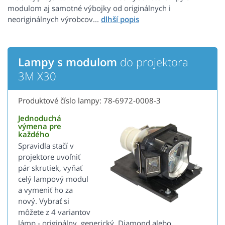
modulom aj samotné výbojky od originálnych i
neoriginálnych výrobcov...
Lampy s modulom
do projektora
3M X30
Produktové číslo lampy: 78-6972-0008-3
Jednoduchá
výmena pre
každého
Spravidla stačí v
projektore uvoľniť
pár skrutiek, vyňať
celý lampový modul
a vymeniť ho za
nový. Vybrať si
môžete z 4 variantov
lámp - originálny, generický, Diamond alebo