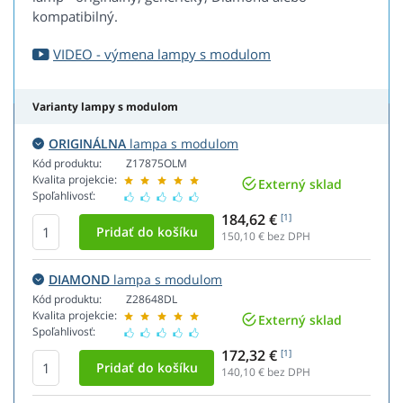
kompatibilný.
VIDEO - výmena lampy s modulom
Varianty lampy s modulom
ORIGINÁLNA
lampa s modulom
Kód produktu:
Z17875OLM
Kvalita projekcie:
Externý sklad
Spoľahlivosť:
184,62 €
[1]
150,10
€ bez DPH
DIAMOND
lampa s modulom
Kód produktu:
Z28648DL
Kvalita projekcie:
Externý sklad
Spoľahlivosť:
172,32 €
[1]
140,10
€ bez DPH