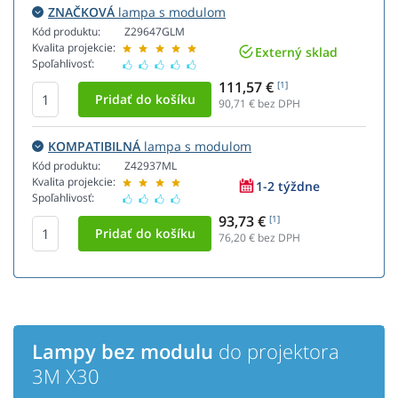
ZNAČKOVÁ
lampa s modulom
Kód produktu:
Z29647GLM
Kvalita projekcie:
Externý sklad
Spoľahlivosť:
111,57 €
[1]
90,71
€ bez DPH
KOMPATIBILNÁ
lampa s modulom
Kód produktu:
Z42937ML
Kvalita projekcie:
1-2 týždne
Spoľahlivosť:
93,73 €
[1]
76,20
€ bez DPH
Lampy bez modulu
do projektora
3M X30