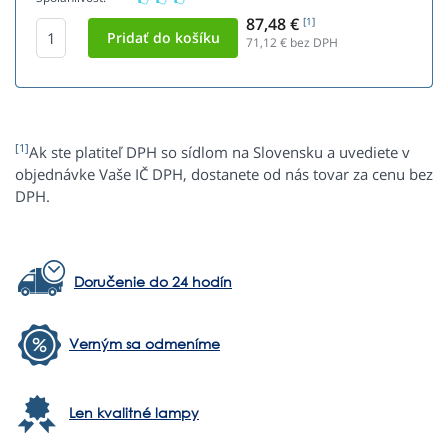
87,48 €
[1]
71,12
€ bez DPH
[1]
Ak ste platiteľ DPH so sídlom na Slovensku a uvediete v
objednávke Vaše IČ DPH, dostanete od nás tovar za cenu bez
DPH.
Doručenie do 24 hodín
Verným sa odmeníme
Len kvalitné lampy