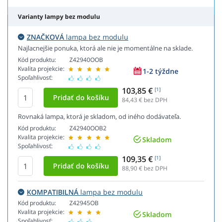
Varianty lampy bez modulu
ZNAČKOVÁ
lampa bez modulu
Najlacnejšie ponuka, ktorá ale nie je momentálne na sklade.
Kód produktu:
Z42940OOB
Kvalita projekcie:
1-2 týždne
Spoľahlivosť:
103,85 €
[1]
84,43
€ bez DPH
Rovnaká lampa, ktorá je skladom, od iného dodávateľa.
Kód produktu:
Z42940OOB2
Kvalita projekcie:
Skladom
Spoľahlivosť:
109,35 €
[1]
88,90
€ bez DPH
KOMPATIBILNÁ
lampa bez modulu
Kód produktu:
Z42945OB
Kvalita projekcie:
Skladom
Spoľahlivosť: