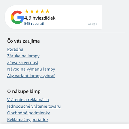
4,9
hviezdičiek
545 recenzií
Google
Čo vás zaujíma
Poradňa
Záruka na lampy
Zľava za vernosť
Návod na výmenu lampy
Aký variant lampy vybrať
O nákupe lámp
Vrátenie a reklamácia
Jednoduché vrátenie tovaru
Obchodné podmienky
Reklamačný poriadok