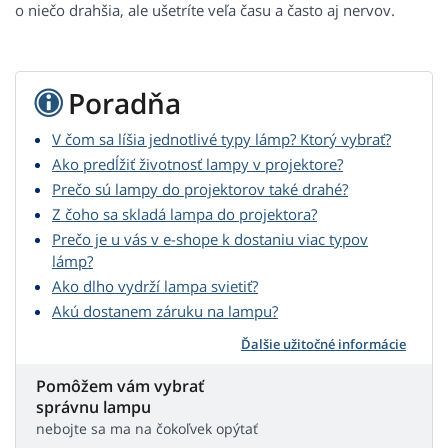
o niečo drahšia, ale ušetríte veľa času a často aj nervov.
Poradňa
V čom sa líšia jednotlivé typy lámp? Ktorý vybrať?
Ako predĺžiť životnosť lampy v projektore?
Prečo sú lampy do projektorov také drahé?
Z čoho sa skladá lampa do projektora?
Prečo je u vás v e-shope k dostaniu viac typov
lámp?
Ako dlho vydrží lampa svietiť?
Akú dostanem záruku na lampu?
Ďalšie užitočné informácie
Pomôžem vám vybrať
správnu lampu
nebojte sa ma na čokoľvek opýtať