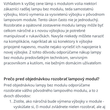
Vzhľadom k vyššej cene lámp s modulom volia niektorí
zákazníci radšej lampu bez modulu, teda samostatnú
výbojku, ktorú vymenia za vysvietenú výbojku v pôvodnom
lampovom module. Tento úkon často nie je jednoduchý.
Rozobratie a opätovné zostavenie modulu lampy môže byť
celkom náročné a s novou výbojkou je potrebné
manipulovať v rukavičkách. Navyše niekedy môžete naraziť
na komplikácie, napríklad ak sú konektory k výbojke
pripojené napevno, musíte nejako vyriešiť ich napojenie k
novej výbojke. Z tohto dôvodu odporúčame nákup lampy
bez modulu predovšetkým technikom, servisným
pracovníkom a kutilom, nie bežným domácim užívateľom
Prečo pred objednávkou rozobrať lampový modul?
Pred objednávkou lampy bez modulu odporúčame
rozobratie vášho pôvodného lampového modulu, a to z
dvoch dôvodov:
Zistíte, ako náročná bude výmena výbojky v module -
vyskúšate si, či modul zvládnete nielen rozobrať, ale aj