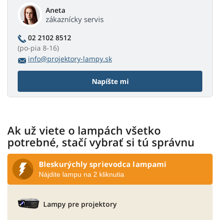
Aneta
zákaznícky servis
02 2102 8512
(po-pia 8-16)
info@projektory-lampy.sk
Napíšte mi
Ak už viete o lampách všetko
potrebné, stačí vybrať si tú správnu
Bleskurýchly sprievodca lampami
Nájdite lampu na 2 kliknutia
Lampy pre projektory