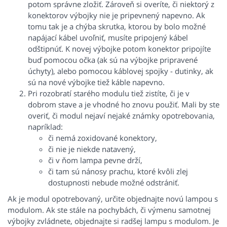
potom správne zložiť. Zároveň si overíte, či niektorý z
konektorov výbojky nie je pripevnený napevno. Ak
tomu tak je a chýba skrutka, ktorou by bolo možné
napájací kábel uvoľniť, musíte pripojený kábel
odštipnúť. K novej výbojke potom konektor pripojíte
buď pomocou očka (ak sú na výbojke pripravené
úchyty), alebo pomocou káblovej spojky - dutinky, ak
sú na nové výbojke tiež káble napevno.
Pri rozobratí starého modulu tiež zistíte, či je v
dobrom stave a je vhodné ho znovu použiť. Mali by ste
overiť, či modul nejaví nejaké známky opotrebovania,
napríklad:
či nemá zoxidované konektory,
či nie je niekde natavený,
či v ňom lampa pevne drží,
či tam sú nánosy prachu, ktoré kvôli zlej
dostupnosti nebude možné odstrániť.
Ak je modul opotrebovaný, určite objednajte novú lampou s
modulom. Ak ste stále na pochybách, či výmenu samotnej
výbojky zvládnete, objednajte si radšej lampu s modulom. Je