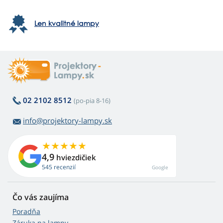
Len kvalitné lampy
02 2102 8512
(po-pia 8-16)
info@projektory-lampy.sk
4,9
hviezdičiek
545 recenzií
Google
Čo vás zaujíma
Poradňa
Záruka na lampy