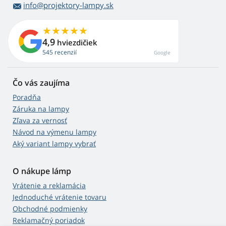
info@projektory-lampy.sk
4,9
hviezdičiek
545 recenzií
Google
Čo vás zaujíma
Poradňa
Záruka na lampy
Zľava za vernosť
Návod na výmenu lampy
Aký variant lampy vybrať
O nákupe lámp
Vrátenie a reklamácia
Jednoduché vrátenie tovaru
Obchodné podmienky
Reklamačný poriadok