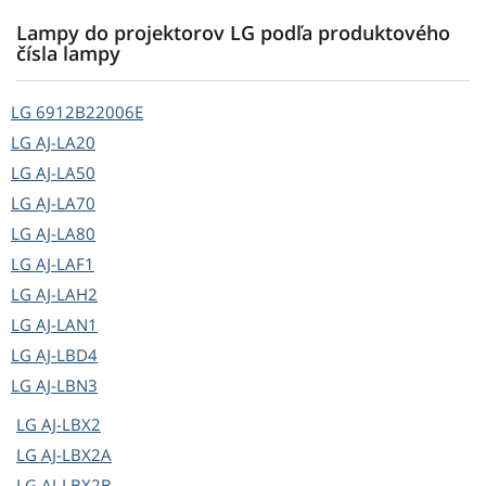
Lampy do projektorov LG podľa produktového
čísla lampy
LG
6912B22006E
LG
AJ-LA20
LG
AJ-LA50
LG
AJ-LA70
LG
AJ-LA80
LG
AJ-LAF1
LG
AJ-LAH2
LG
AJ-LAN1
LG
AJ-LBD4
LG
AJ-LBN3
LG
AJ-LBX2
LG
AJ-LBX2A
LG
AJ-LBX2B