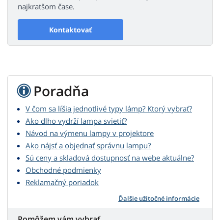
najkratšom čase.
Kontaktovať
Poradňa
V čom sa líšia jednotlivé typy lámp? Ktorý vybrať?
Ako dlho vydrží lampa svietiť?
Návod na výmenu lampy v projektore
Ako nájsť a objednať správnu lampu?
Sú ceny a skladová dostupnosť na webe aktuálne?
Obchodné podmienky
Reklamačný poriadok
Ďalšie užitočné informácie
Pomôžem vám vybrať