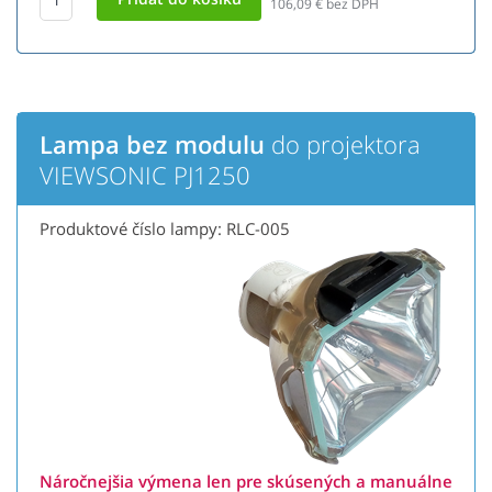
106,09
€ bez DPH
Lampa bez modulu
do projektora
VIEWSONIC PJ1250
Produktové číslo lampy: RLC-005
Náročnejšia výmena len pre skúsených a manuálne