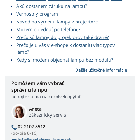
Akú dostanem záruku na lampu?
Vernostný program
Návod na výmenu lampy v projektore
Môžem objednať po telefóne?
Prečo sú lampy do projektorov také drahé?
Prečo je u vás v e-shope k dostaniu viac typov
lámp?
Kedy si môžem objednať lampu bez modulu?
Ďalšie užitočné informácie
Pomôžem vám vybrať
správnu lampu
nebojte sa ma na čokoľvek opýtať
Aneta
zákaznícky servis
02 2102 8512
(po-pia 8-16)
info@projektory-lampy.sk