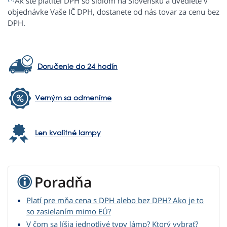
Ak ste platiteľ DPH so sídlom na Slovensku a uvediete v
objednávke Vaše IČ DPH, dostanete od nás tovar za cenu bez
DPH.
Doručenie do 24 hodín
Verným sa odmeníme
Len kvalitné lampy
Poradňa
Platí pre mňa cena s DPH alebo bez DPH? Ako je to
so zasielaním mimo EÚ?
V čom sa líšia jednotlivé typy lámp? Ktorý vybrať?