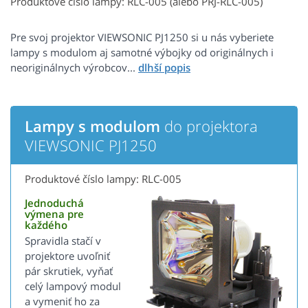
Produktové číslo lampy: RLC-005 (alebo PRJ-RLC-005)
Pre svoj projektor VIEWSONIC PJ1250 si u nás vyberiete
lampy s modulom aj samotné výbojky od originálnych i
neoriginálnych výrobcov...
Lampy s modulom
do projektora
VIEWSONIC PJ1250
Produktové číslo lampy: RLC-005
Jednoduchá
výmena pre
každého
Spravidla stačí v
projektore uvoľniť
pár skrutiek, vyňať
celý lampový modul
a vymeniť ho za