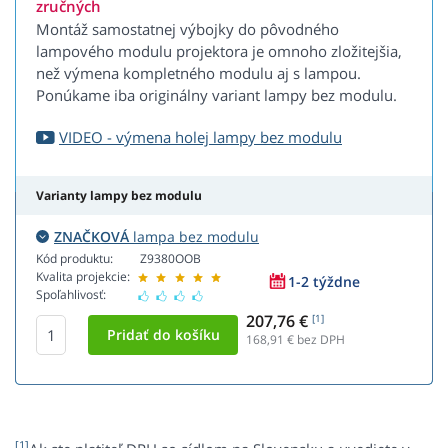
zručných
Montáž samostatnej výbojky do pôvodného
lampového modulu projektora je omnoho zložitejšia,
než výmena kompletného modulu aj s lampou.
Ponúkame iba originálny variant lampy bez modulu.
VIDEO - výmena holej lampy bez modulu
Varianty lampy bez modulu
ZNAČKOVÁ
lampa bez modulu
Kód produktu:
Z9380OOB
Kvalita projekcie:
1-2 týždne
Spoľahlivosť:
207,76 €
[1]
168,91
€ bez DPH
[1]