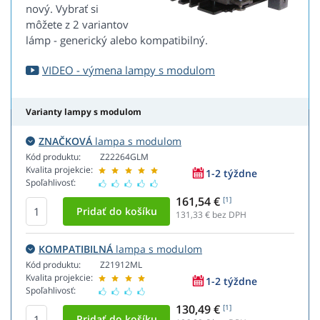
nový. Vybrať si
môžete z 2 variantov
lámp - generický alebo kompatibilný.
VIDEO - výmena lampy s modulom
Varianty lampy s modulom
ZNAČKOVÁ
lampa s modulom
Kód produktu:
Z22264GLM
Kvalita projekcie:
1-2 týždne
Spoľahlivosť:
161,54 €
[1]
131,33
€ bez DPH
KOMPATIBILNÁ
lampa s modulom
Kód produktu:
Z21912ML
Kvalita projekcie:
1-2 týždne
Spoľahlivosť:
130,49 €
[1]