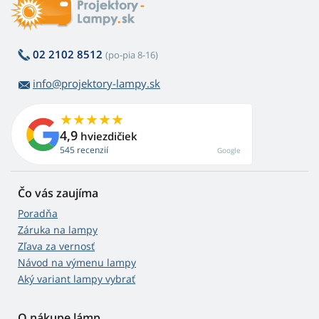
02 2102 8512
(po-pia 8-16)
info@projektory-lampy.sk
4,9
hviezdičiek
545 recenzií
Google
Čo vás zaujíma
Poradňa
Záruka na lampy
Zľava za vernosť
Návod na výmenu lampy
Aký variant lampy vybrať
O nákupe lámp