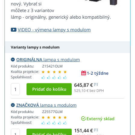
nový. Vybrať si
môžete z 3 variantov
lámp - originálny, generický alebo kompatibilný.
VIDEO - výmena lampy s modulom
Varianty lampy s modulom
ORIGINÁLNA
lampa s modulom
Kód produktu:
Z15421OLM
Kvalita projekcie:
1-2 týždne
Spoľahlivosť:
645,87 €
[1]
525,10
€ bez DPH
ZNAČKOVÁ
lampa s modulom
Kód produktu:
Z25577GLM
Kvalita projekcie:
Externý sklad
Spoľahlivosť:
151,44 €
[1]