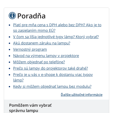
Poradňa
Platí pre mňa cena s DPH alebo bez DPH? Ako je to
so zasielaním mimo EÚ?
V čom sa líšia jednotlivé typy lámp? Ktorý vybrať?
Akú dostanem záruku na lampu?
Vernostný program
Návod na výmenu lampy v projektore
Môžem objednať po telefóne?
Prečo sú lampy do projektorov také drahé?
Prečo je u vás v e-shope k dostaniu viac typov
lámp?
Kedy si môžem objednať lampu bez modulu?
Ďalšie užitočné informácie
Pomôžem vám vybrať
správnu lampu