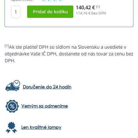
140,42 €
[1]
114,16
€ bez DPH
[1]
Ak ste platiteľ DPH so sídlom na Slovensku a uvediete v
objednávke Vaše IČ DPH, dostanete od nás tovar za cenu bez
DPH.
Doručenie do 24 hodín
Verným sa odmeníme
Len kvalitné lampy