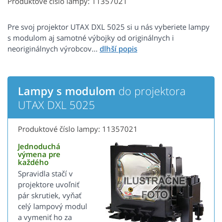
Produktové číslo lampy: 11357021
Pre svoj projektor UTAX DXL 5025 si u nás vyberiete lampy
s modulom aj samotné výbojky od originálnych i
neoriginálnych výrobcov...
Lampy s modulom
do projektora
UTAX DXL 5025
Produktové číslo lampy: 11357021
Jednoduchá
výmena pre
každého
Spravidla stačí v
projektore uvoľniť
pár skrutiek, vyňať
celý lampový modul
a vymeniť ho za