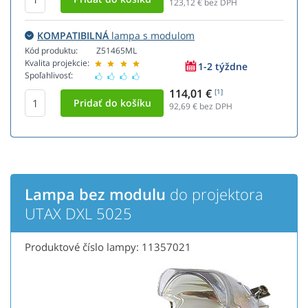
123,12
€ bez DPH
KOMPATIBILNÁ
lampa s modulom
Kód produktu:
Z51465ML
Kvalita projekcie:
1-2 týždne
Spoľahlivosť:
114,01 €
[1]
92,69
€ bez DPH
Lampa bez modulu
do projektora
UTAX DXL 5025
Produktové číslo lampy: 11357021