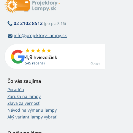
02 2102 8512
(po-pia 8-16)
info@projektory-lampy.sk
4,9
hviezdičiek
545 recenzií
Google
Čo vás zaujíma
Poradňa
Záruka na lampy
Zľava za vernosť
Návod na výmenu lampy
Aký variant lampy vybrať