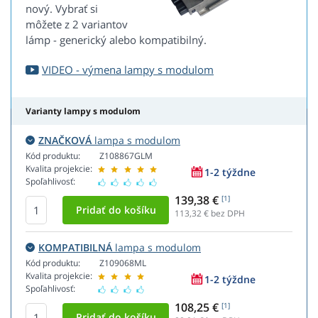
nový. Vybrať si
môžete z 2 variantov
lámp - generický alebo kompatibilný.
VIDEO - výmena lampy s modulom
Varianty lampy s modulom
ZNAČKOVÁ
lampa s modulom
Kód produktu:
Z108867GLM
Kvalita projekcie:
1-2 týždne
Spoľahlivosť:
139,38 €
[1]
113,32
€ bez DPH
KOMPATIBILNÁ
lampa s modulom
Kód produktu:
Z109068ML
Kvalita projekcie:
1-2 týždne
Spoľahlivosť:
108,25 €
[1]