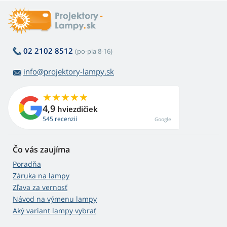
02 2102 8512
(po-pia 8-16)
info@projektory-lampy.sk
4,9
hviezdičiek
545 recenzií
Google
Čo vás zaujíma
Poradňa
Záruka na lampy
Zľava za vernosť
Návod na výmenu lampy
Aký variant lampy vybrať