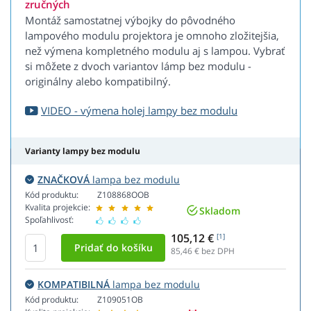
zručných
Montáž samostatnej výbojky do pôvodného
lampového modulu projektora je omnoho zložitejšia,
než výmena kompletného modulu aj s lampou. Vybrať
si môžete z dvoch variantov lámp bez modulu -
originálny alebo kompatibilný.
VIDEO - výmena holej lampy bez modulu
Varianty lampy bez modulu
ZNAČKOVÁ
lampa bez modulu
Kód produktu:
Z108868OOB
Kvalita projekcie:
Skladom
Spoľahlivosť:
105,12 €
[1]
85,46
€ bez DPH
KOMPATIBILNÁ
lampa bez modulu
Kód produktu:
Z109051OB