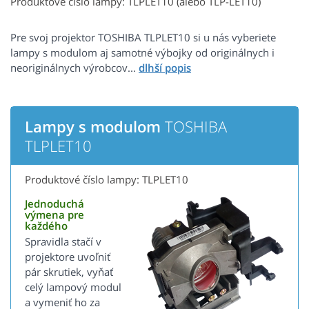
Produktové číslo lampy: TLPLET10 (alebo TLP-LET10)
Pre svoj projektor TOSHIBA TLPLET10 si u nás vyberiete
lampy s modulom aj samotné výbojky od originálnych i
neoriginálnych výrobcov...
Lampy s modulom
TOSHIBA
TLPLET10
Produktové číslo lampy: TLPLET10
Jednoduchá
výmena pre
každého
Spravidla stačí v
projektore uvoľniť
pár skrutiek, vyňať
celý lampový modul
a vymeniť ho za