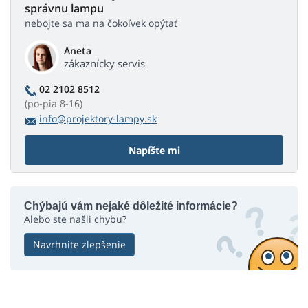
správnu lampu
nebojte sa ma na čokoľvek opýtať
Aneta
zákaznícky servis
02 2102 8512
(po-pia 8-16)
info@projektory-lampy.sk
Napíšte mi
Chýbajú vám nejaké dôležité informácie?
Alebo ste našli chybu?
Navrhnite zlepšenie