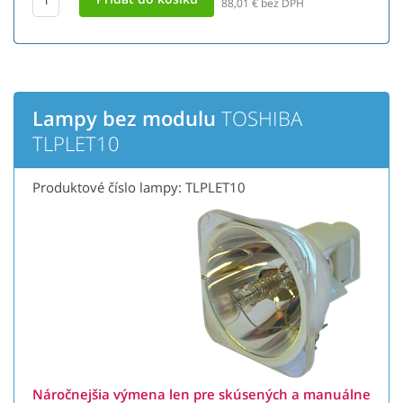
88,01
€ bez DPH
Lampy bez modulu
TOSHIBA
TLPLET10
Produktové číslo lampy: TLPLET10
Náročnejšia výmena len pre skúsených a manuálne