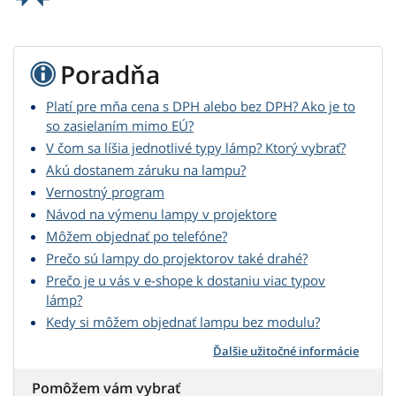
Poradňa
Platí pre mňa cena s DPH alebo bez DPH? Ako je to
so zasielaním mimo EÚ?
V čom sa líšia jednotlivé typy lámp? Ktorý vybrať?
Akú dostanem záruku na lampu?
Vernostný program
Návod na výmenu lampy v projektore
Môžem objednať po telefóne?
Prečo sú lampy do projektorov také drahé?
Prečo je u vás v e-shope k dostaniu viac typov
lámp?
Kedy si môžem objednať lampu bez modulu?
Ďalšie užitočné informácie
Pomôžem vám vybrať