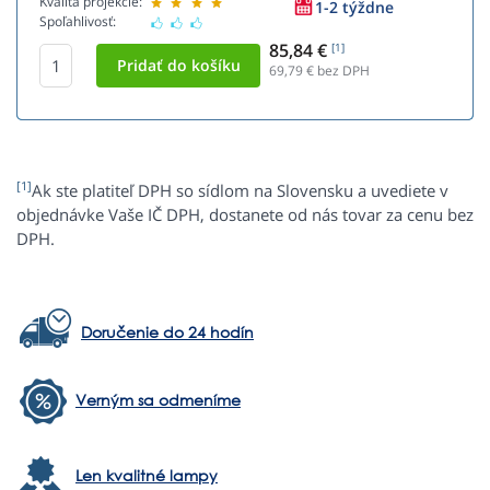
Kvalita projekcie:
1-2 týždne
Spoľahlivosť:
85,84 €
[1]
69,79
€ bez DPH
[1]
Ak ste platiteľ DPH so sídlom na Slovensku a uvediete v
objednávke Vaše IČ DPH, dostanete od nás tovar za cenu bez
DPH.
Doručenie do 24 hodín
Verným sa odmeníme
Len kvalitné lampy