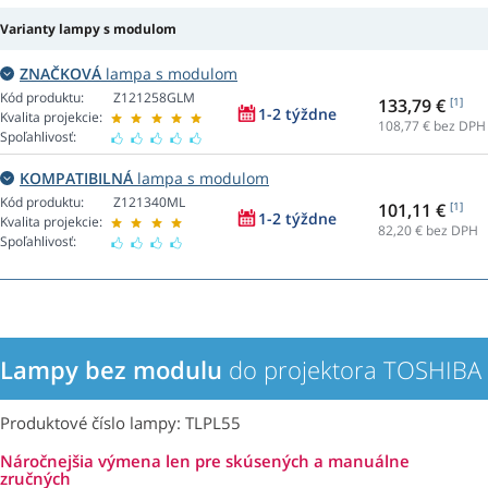
Varianty lampy s modulom
ZNAČKOVÁ
lampa s modulom
Kód produktu:
Z121258GLM
133,79 €
[1]
1-2 týždne
Kvalita projekcie:
108,77
€ bez DPH
Spoľahlivosť:
KOMPATIBILNÁ
lampa s modulom
Kód produktu:
Z121340ML
101,11 €
[1]
1-2 týždne
Kvalita projekcie:
82,20
€ bez DPH
Spoľahlivosť:
Lampy bez modulu
do projektora TOSHIBA
Produktové číslo lampy: TLPL55
Náročnejšia výmena len pre skúsených a manuálne
zručných