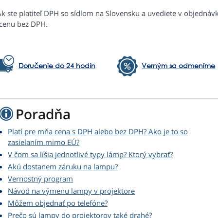
Ak ste platiteľ DPH so sídlom na Slovensku a uvediete v objednáv
 cenu bez DPH.
Doručenie do 24 hodín
Verným sa odmeníme
Poradňa
Platí pre mňa cena s DPH alebo bez DPH? Ako je to so
zasielaním mimo EÚ?
V čom sa líšia jednotlivé typy lámp? Ktorý vybrať?
Akú dostanem záruku na lampu?
Vernostný program
Návod na výmenu lampy v projektore
Môžem objednať po telefóne?
Prečo sú lampy do projektorov také drahé?