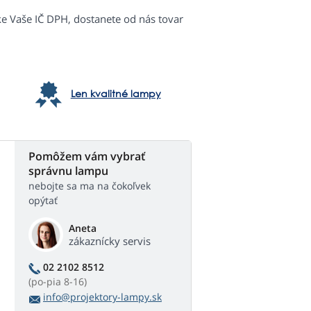
ke Vaše IČ DPH, dostanete od nás tovar
Len kvalitné lampy
Pomôžem vám vybrať
správnu lampu
nebojte sa ma na čokoľvek
opýtať
Aneta
zákaznícky servis
02 2102 8512
(po-pia 8-16)
info@projektory-lampy.sk