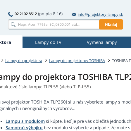
(po-pia 8-16)
02 2102 8512
info@projektory-lampy.sk
Hľadaj
ktora
Lampy do TV
Výmena lampy
Lampy do projektora
Lampy do projektorov TOSHIBA
TOSHIBA T
ampy do projektora TOSHIBA TLP
oduktové číslo lampy: TLPL55 (alebo TLP-L55)
e svoj projektor TOSHIBA TLP260J si u nás vyberiete lampy s mo
ginálnych i neoriginálnych výrobcov...
Lampu s modulom
si kúpte, keď je pre vás dôležitá jednoduc
Samotnú výbojku
bez modulu si vyberte v prípade, že máte 