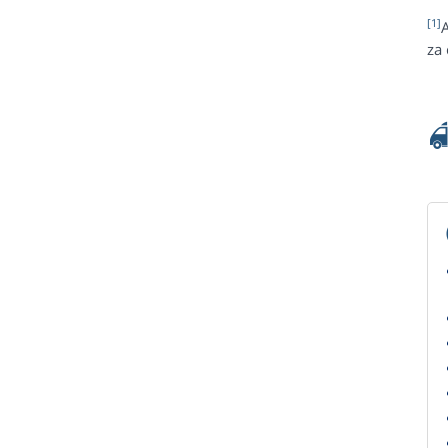
[1]
za