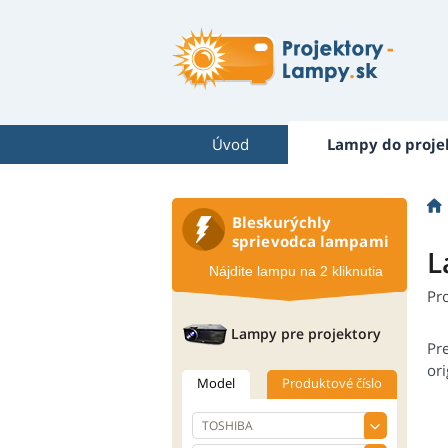
Úvod
Lampy do proje
Bleskurýchly
sprievodca lampami
L
Nájdite lampu na 2 kliknutia
Pr
Lampy pre projektory
Pr
ori
Model
Produktové číslo