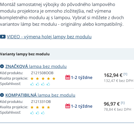
Montáž samostatnej výbojky do pôvodného lampového
modulu projektora je omnoho zložitejšia, než výmena
kompletného modulu aj s lampou. Vybrať si môžete z dvoch
variantov lámp bez modulu - originálny alebo kompatibilný.
VIDEO - výmena holej lampy bez modulu
Varianty lampy bez modulu
ZNAČKOVÁ
lampa bez modulu
Kód produktu:
Z121508OOB
162,94 €
[1]
1-2 týždne
Kvalita projekcie:
132,47
€ bez DPH
Spoľahlivosť:
KOMPATIBILNÁ
lampa bez modulu
Kód produktu:
Z121331OB
96,97 €
[1]
1-2 týždne
Kvalita projekcie:
78,84
€ bez DPH
Spoľahlivosť: