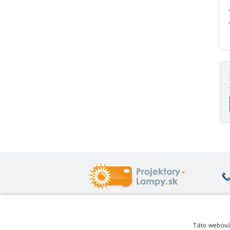
Čo vás zaujíma
O
Táto webová