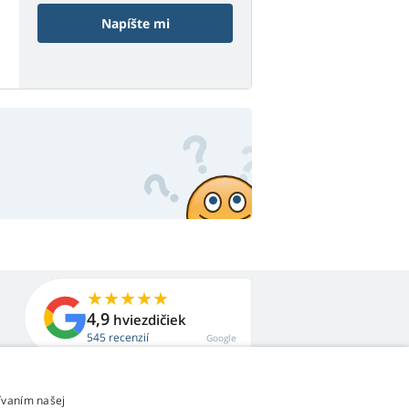
Napíšte mi
4,9
hviezdičiek
545 recenzií
Google
ívaním našej