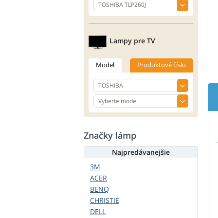
Lampy pre TV
Model
Produktové číslo
Značky lámp
Najpredávanejšie
3M
ACER
BENQ
CHRISTIE
DELL