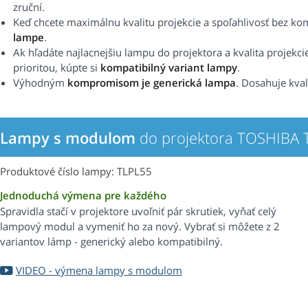
zruční.
Keď chcete maximálnu kvalitu projekcie a spoľahlivosť bez k
lampe
.
Ak hľadáte najlacnejšiu lampu do projektora a kvalita projekci
prioritou, kúpte si
kompatibilný variant lampy
.
Výhodným
kompromisom je generická lampa
. Dosahuje kval
Lampy s modulom
do projektora TOSHIBA 
Produktové číslo lampy: TLPL55
Jednoduchá výmena pre každého
Spravidla stačí v projektore uvoľniť pár skrutiek, vyňať celý
lampový modul a vymeniť ho za nový. Vybrať si môžete z 2
variantov lámp - generický alebo kompatibilný.
VIDEO - výmena lampy s modulom