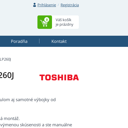
Prihlásenie
Registrácia
Váš košík
0
je prázdny
Poradňa
Kontakt
LP260J
260J
dulom aj samotné výbojky od
há montáž.
s výmenou skúsenosti a ste manuálne