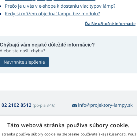
Prečo je u vás v e-shope k dostaniu viac typov lámp?
Kedy si môžem objednať lampu bez modulu?
Ďalšie užitočné informácie
Chýbajú vám nejaké dôležité informácie?
Alebo ste našli chybu?
Navrhnite zlepšenie
02 2102 8512
info@projektory-lampy.sk
(po-pia 8-16)
Táto webová stránka používa súbory cookie.
 nákupe lámp
Web Retail s.r.o.
 stránka používa súbory cookie na zlepšenie používateľskej skúsenosti. Použ