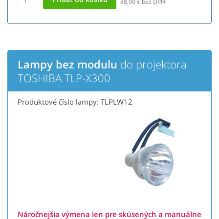
88,90
€ bez DPH
Lampy bez modulu
do projektora
TOSHIBA TLP-X300
Produktové číslo lampy: TLPLW12
Náročnejšia výmena len pre skúsených a manuálne