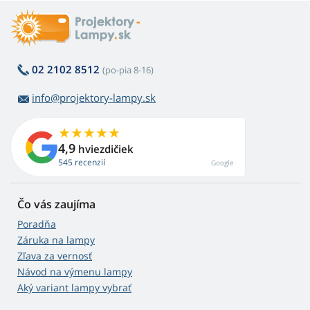
02 2102 8512
(po-pia 8-16)
info@projektory-lampy.sk
4,9
hviezdičiek
545 recenzií
Google
Čo vás zaujíma
Poradňa
Záruka na lampy
Zľava za vernosť
Návod na výmenu lampy
Aký variant lampy vybrať