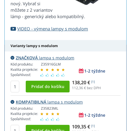
nový. Vybrať si
môžete z 2 variantov
lámp - generický alebo kompatibilný.
VIDEO - výmena lampy s modulom
Varianty lampy s modulom
ZNAČKOVÁ
lampa s modulom
Kód produktu:
Z35916GLM
Kvalita projekcie:
1-2 týždne
Spoľahlivosť:
138,20 €
[1]
112,36
€ bez DPH
KOMPATIBILNÁ
lampa s modulom
Kód produktu:
Z35823ML
Kvalita projekcie:
1-2 týždne
Spoľahlivosť:
109,35 €
[1]