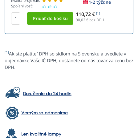
Kvalita projekcie:
1-2 týždne
Spoľahlivosť:
110,72 €
[1]
90,02
€ bez DPH
[1]
Ak ste platiteľ DPH so sídlom na Slovensku a uvediete v
objednávke Vaše IČ DPH, dostanete od nás tovar za cenu bez
DPH.
Doručenie do 24 hodín
Verným sa odmeníme
Len kvalitné lampy