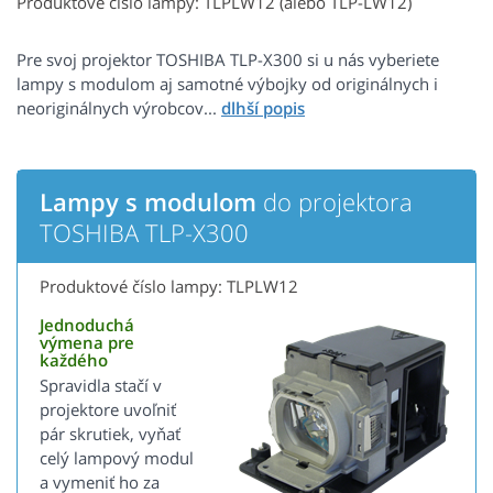
Produktové číslo lampy: TLPLW12 (alebo TLP-LW12)
Pre svoj projektor TOSHIBA TLP-X300 si u nás vyberiete
lampy s modulom aj samotné výbojky od originálnych i
neoriginálnych výrobcov...
Lampy s modulom
do projektora
TOSHIBA TLP-X300
Produktové číslo lampy: TLPLW12
Jednoduchá
výmena pre
každého
Spravidla stačí v
projektore uvoľniť
pár skrutiek, vyňať
celý lampový modul
a vymeniť ho za