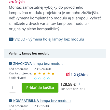
zručných
Montáž samostatnej výbojky do pôvodného
lampového modulu projektora je omnoho zložitejšia,
než výmena kompletného modulu aj s lampou. Vybrať
si môžete z dvoch variantov lámp bez modulu -
originálny alebo kompatibilný.
VIDEO - výmena holej lampy bez modulu
Varianty lampy bez modulu
ZNAČKOVÁ
lampa bez modulu
Kód produktu:
Z35924OOB
Kvalita projekcie:
1-2 týždne
Spoľahlivosť:
128,58 €
[1]
104,54
€ bez DPH
KOMPATIBILNÁ
lampa bez modulu
Kód produktu:
Z35815OB