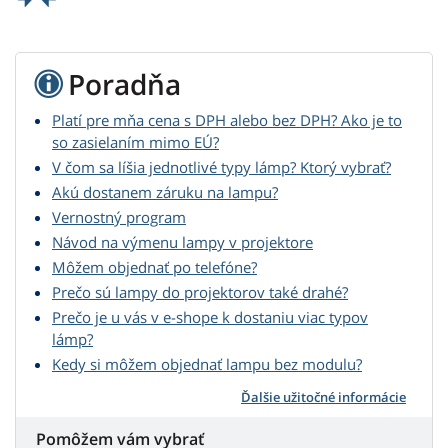
Poradňa
Platí pre mňa cena s DPH alebo bez DPH? Ako je to
so zasielaním mimo EÚ?
V čom sa líšia jednotlivé typy lámp? Ktorý vybrať?
Akú dostanem záruku na lampu?
Vernostný program
Návod na výmenu lampy v projektore
Môžem objednať po telefóne?
Prečo sú lampy do projektorov také drahé?
Prečo je u vás v e-shope k dostaniu viac typov
lámp?
Kedy si môžem objednať lampu bez modulu?
Ďalšie užitočné informácie
Pomôžem vám vybrať