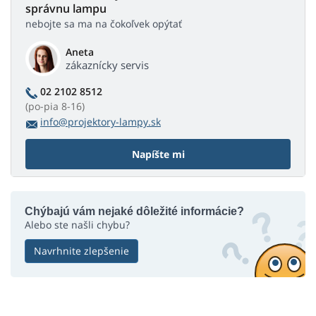
správnu lampu
nebojte sa ma na čokoľvek opýtať
Aneta
zákaznícky servis
02 2102 8512
(po-pia 8-16)
info@projektory-lampy.sk
Napíšte mi
Chýbajú vám nejaké dôležité informácie?
Alebo ste našli chybu?
Navrhnite zlepšenie