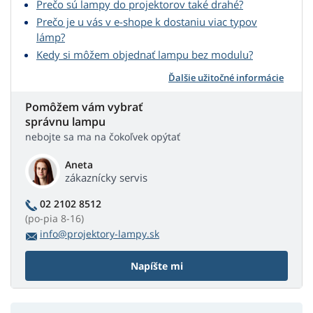
Prečo sú lampy do projektorov také drahé?
Prečo je u vás v e-shope k dostaniu viac typov
lámp?
Kedy si môžem objednať lampu bez modulu?
Ďalšie užitočné informácie
Pomôžem vám vybrať
správnu lampu
nebojte sa ma na čokoľvek opýtať
Aneta
zákaznícky servis
02 2102 8512
(po-pia 8-16)
info@projektory-lampy.sk
Napíšte mi