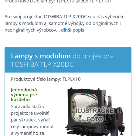
Produktové číslo lampy: TLPLX10 (alebo TLP-LX10)
Pre svoj projektor TOSHIBA TLP-X20DC si u nás vyberiete
lampy s modulom aj samotné výbojky od originálnych i
neoriginálnych výrobcov...
Lampy s modulom
do projektora
TOSHIBA TLP-X20DC
Produktové číslo lampy: TLPLX10
Jednoduchá
výmena pre
každého
Spravidla stačí v
projektore uvoľniť
pár skrutiek, vyňať
celý lampový modul
a vymeniť ho za