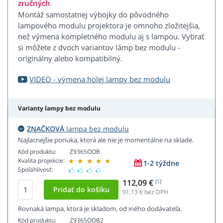
zručných
Montáž samostatnej výbojky do pôvodného
lampového modulu projektora je omnoho zložitejšia,
než výmena kompletného modulu aj s lampou. Vybrať
si môžete z dvoch variantov lámp bez modulu -
originálny alebo kompatibilný.
VIDEO - výmena holej lampy bez modulu
Varianty lampy bez modulu
ZNAČKOVÁ
lampa bez modulu
Najlacnejšie ponuka, ktorá ale nie je momentálne na sklade.
Kód produktu:
Z9365OOB
Kvalita projekcie:
1-2 týždne
Spoľahlivosť:
112,09 €
[1]
91,13
€ bez DPH
Rovnaká lampa, ktorá je skladom, od iného dodávateľa.
Kód produktu:
Z9365OOB2