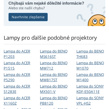
Chýbajú vám nejaké dôležité informácie?
Alebo ste našli chybu?
Navrhnite zlepšenie
Lampy pro ďalšie podobné projektory
Lampa do ACER
Lampa do BENQ
Lampa do BENQ
P1203
MS616ST
TH683
Lampa do ACER
Lampa do BENQ
Lampa do BENQ
P1515
MW712
W1070
Lampa do ACER
Lampa do BENQ
Lampa do BENQ
P5290
MW817ST
W1400
Lampa do ACER
Lampa do BENQ
Lampa do SONY
S1283E
MX501-V
KDF-E50A11E
Lampa do ACER
Lampa do BENQ
Lampa do SONY
X1160Z
PB8120
VPL-HS2