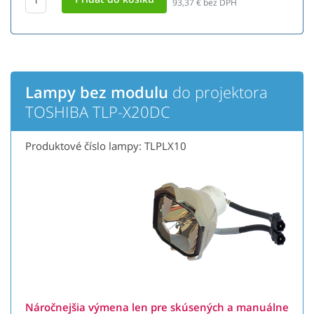
93,37
€ bez DPH
Lampy bez modulu
do projektora
TOSHIBA TLP-X20DC
Produktové číslo lampy: TLPLX10
Náročnejšia výmena len pre skúsených a manuálne