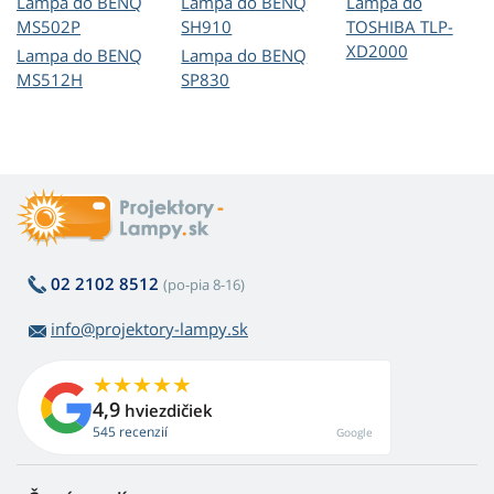
Lampa do BENQ
Lampa do BENQ
Lampa do
MS502P
SH910
TOSHIBA TLP-
XD2000
Lampa do BENQ
Lampa do BENQ
MS512H
SP830
02 2102 8512
(po-pia 8-16)
info@projektory-lampy.sk
4,9
hviezdičiek
545 recenzií
Google