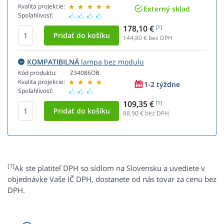
Kvalita projekcie:
Externý sklad
Spoľahlivosť:
178,10 €
[1]
144,80
€ bez DPH
KOMPATIBILNÁ
lampa bez modulu
Kód produktu:
Z34086OB
Kvalita projekcie:
1-2 týždne
Spoľahlivosť:
109,35 €
[1]
88,90
€ bez DPH
[1]
Ak ste platiteľ DPH so sídlom na Slovensku a uvediete v
objednávke Vaše IČ DPH, dostanete od nás tovar za cenu bez
DPH.