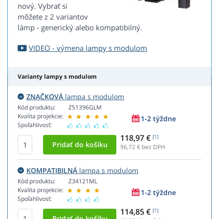
nový. Vybrať si
môžete z 2 variantov
lámp - generický alebo kompatibilný.
VIDEO - výmena lampy s modulom
Varianty lampy s modulom
ZNAČKOVÁ
lampa s modulom
Kód produktu:
Z51396GLM
Kvalita projekcie:
1-2 týždne
Spoľahlivosť:
118,97 €
[1]
96,72
€ bez DPH
KOMPATIBILNÁ
lampa s modulom
Kód produktu:
Z34121ML
Kvalita projekcie:
1-2 týždne
Spoľahlivosť:
114,85 €
[1]