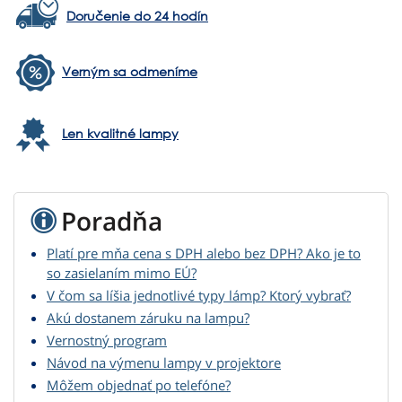
Doručenie do 24 hodín
Verným sa odmeníme
Len kvalitné lampy
Poradňa
Platí pre mňa cena s DPH alebo bez DPH? Ako je to
so zasielaním mimo EÚ?
V čom sa líšia jednotlivé typy lámp? Ktorý vybrať?
Akú dostanem záruku na lampu?
Vernostný program
Návod na výmenu lampy v projektore
Môžem objednať po telefóne?