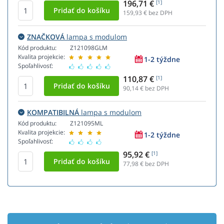
196,71 €
[1]
159,93
€ bez DPH
ZNAČKOVÁ
lampa s modulom
Kód produktu:
Z121098GLM
Kvalita projekcie:
1-2 týždne
Spoľahlivosť:
110,87 €
[1]
90,14
€ bez DPH
KOMPATIBILNÁ
lampa s modulom
Kód produktu:
Z121095ML
Kvalita projekcie:
1-2 týždne
Spoľahlivosť:
95,92 €
[1]
77,98
€ bez DPH