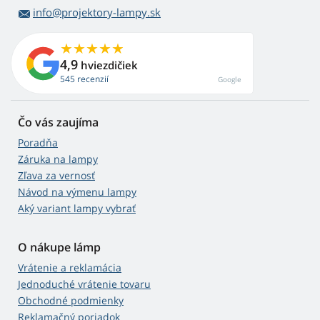
info@projektory-lampy.sk
4,9
hviezdičiek
545 recenzií
Google
Čo vás zaujíma
Poradňa
Záruka na lampy
Zľava za vernosť
Návod na výmenu lampy
Aký variant lampy vybrať
O nákupe lámp
Vrátenie a reklamácia
Jednoduché vrátenie tovaru
Obchodné podmienky
Reklamačný poriadok