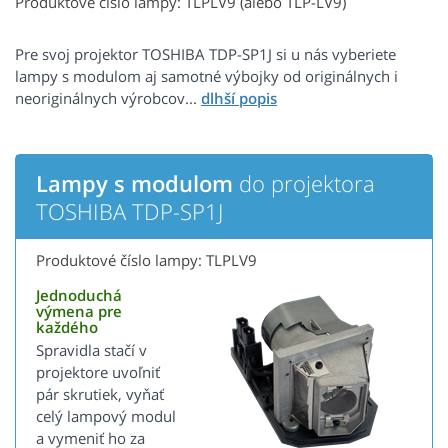
Produktové číslo lampy: TLPLV9 (alebo TLP-LV9)
Pre svoj projektor TOSHIBA TDP-SP1J si u nás vyberiete
lampy s modulom aj samotné výbojky od originálnych i
neoriginálnych výrobcov...
Lampy s modulom
do projektora
TOSHIBA TDP-SP1J
Produktové číslo lampy: TLPLV9
Jednoduchá
výmena pre
každého
Spravidla stačí v
projektore uvoľniť
pár skrutiek, vyňať
celý lampový modul
a vymeniť ho za