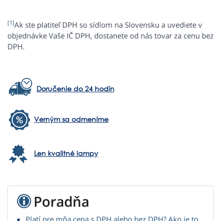
[1]
Ak ste platiteľ DPH so sídlom na Slovensku a uvediete v
objednávke Vaše IČ DPH, dostanete od nás tovar za cenu bez
DPH.
Doručenie do 24 hodín
Verným sa odmeníme
Len kvalitné lampy
Poradňa
Platí pre mňa cena s DPH alebo bez DPH? Ako je to