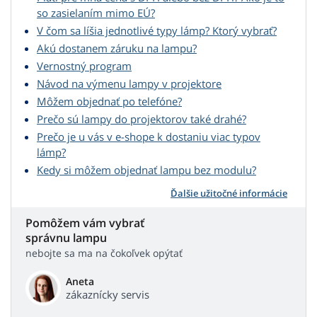
so zasielaním mimo EÚ?
V čom sa líšia jednotlivé typy lámp? Ktorý vybrať?
Akú dostanem záruku na lampu?
Vernostný program
Návod na výmenu lampy v projektore
Môžem objednať po telefóne?
Prečo sú lampy do projektorov také drahé?
Prečo je u vás v e-shope k dostaniu viac typov
lámp?
Kedy si môžem objednať lampu bez modulu?
Ďalšie užitočné informácie
Pomôžem vám vybrať
správnu lampu
nebojte sa ma na čokoľvek opýtať
Aneta
zákaznícky servis