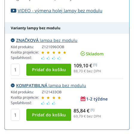
VIDEO - výmena holej lampy bez modulu
Varianty lampy bez modulu
ZNAČKOVÁ
lampa bez modulu
Kód produktu:
Z121096OOB
Kvalita projekcie:
Skladom
Spoľahlivosť:
109,10 €
[1]
88,70
€ bez DPH
KOMPATIBILNÁ
lampa bez modulu
Kód produktu:
Z121433OB
Kvalita projekcie:
1-2 týždne
Spoľahlivosť:
85,84 €
[1]
69,79
€ bez DPH