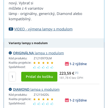
nový. Vybrať si
môžete z 4 variantov
lámp - originálny, generický, Diamond alebo
kompatibilný.
VIDEO - výmena lampy s modulom
Varianty lampy s modulom
ORIGINÁLNA
lampa s modulom
Kód produktu:
Z121097OLM
Kvalita projekcie:
1-2 týždne
Spoľahlivosť:
223,59 €
[1]
181,78
€ bez DPH
DIAMOND
lampa s modulom
Kód produktu:
Z121542DL
Kvalita projekcie:
1-2 týždne
Spoľahlivosť: