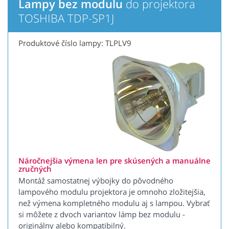
Lampy bez modulu
do projektora
TOSHIBA TDP-SP1J
Produktové číslo lampy: TLPLV9
Náročnejšia výmena len pre skúsených a manuálne
zručných
Montáž samostatnej výbojky do pôvodného
lampového modulu projektora je omnoho zložitejšia,
než výmena kompletného modulu aj s lampou. Vybrať
si môžete z dvoch variantov lámp bez modulu -
originálny alebo kompatibilný.