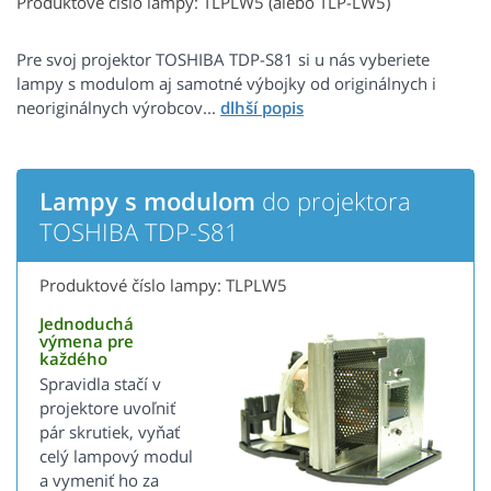
Produktové číslo lampy: TLPLW5 (alebo TLP-LW5)
Pre svoj projektor TOSHIBA TDP-S81 si u nás vyberiete
lampy s modulom aj samotné výbojky od originálnych i
neoriginálnych výrobcov...
Lampy s modulom
do projektora
TOSHIBA TDP-S81
Produktové číslo lampy: TLPLW5
Jednoduchá
výmena pre
každého
Spravidla stačí v
projektore uvoľniť
pár skrutiek, vyňať
celý lampový modul
a vymeniť ho za