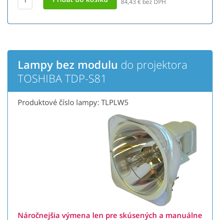
84,43
€ bez DPH
Lampy bez modulu
do projektora
TOSHIBA TDP-S81
Produktové číslo lampy: TLPLW5
Náročnejšia výmena len pre skúsených a manuálne