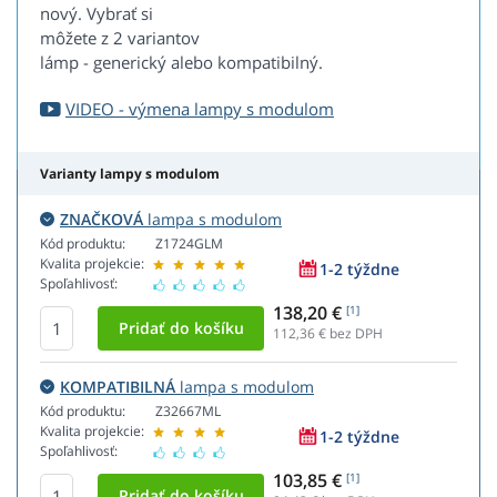
nový. Vybrať si
môžete z 2 variantov
lámp - generický alebo kompatibilný.
VIDEO - výmena lampy s modulom
Varianty lampy s modulom
ZNAČKOVÁ
lampa s modulom
Kód produktu:
Z1724GLM
Kvalita projekcie:
1-2 týždne
Spoľahlivosť:
138,20 €
[1]
112,36
€ bez DPH
KOMPATIBILNÁ
lampa s modulom
Kód produktu:
Z32667ML
Kvalita projekcie:
1-2 týždne
Spoľahlivosť:
103,85 €
[1]