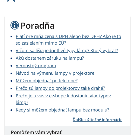
Poradňa
Platí pre mňa cena s DPH alebo bez DPH? Ako je to
so zasielaním mimo EÚ?
V čom sa líšia jednotlivé typy lámp? Ktorý vybrať?
Akú dostanem záruku na lampu?
Vernostný program
Návod na výmenu lampy v projektore
Môžem objednať po telefóne?
Prečo sú lampy do projektorov také drahé?
Prečo je u vás v e-shope k dostaniu viac typov
lámp?
Kedy si môžem objednať lampu bez modulu?
Ďalšie užitočné informácie
Pomôžem vám vybrať