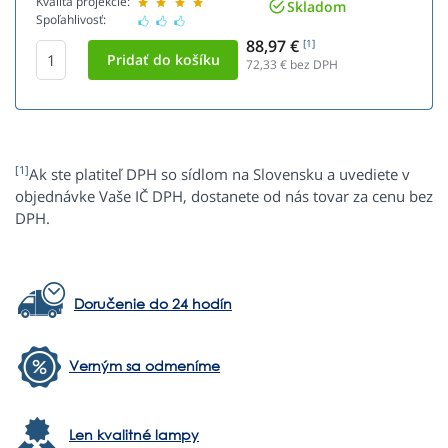
Kvalita projekcie:
Skladom
Spoľahlivosť:
88,97 €
[1]
72,33
€ bez DPH
[1]
Ak ste platiteľ DPH so sídlom na Slovensku a uvediete v
objednávke Vaše IČ DPH, dostanete od nás tovar za cenu bez
DPH.
Doručenie do 24 hodín
Verným sa odmeníme
Len kvalitné lampy