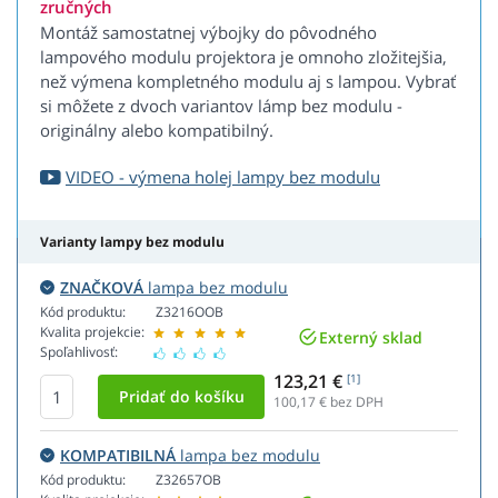
zručných
Montáž samostatnej výbojky do pôvodného
lampového modulu projektora je omnoho zložitejšia,
než výmena kompletného modulu aj s lampou. Vybrať
si môžete z dvoch variantov lámp bez modulu -
originálny alebo kompatibilný.
VIDEO - výmena holej lampy bez modulu
Varianty lampy bez modulu
ZNAČKOVÁ
lampa bez modulu
Kód produktu:
Z3216OOB
Kvalita projekcie:
Externý sklad
Spoľahlivosť:
123,21 €
[1]
100,17
€ bez DPH
KOMPATIBILNÁ
lampa bez modulu
Kód produktu:
Z32657OB