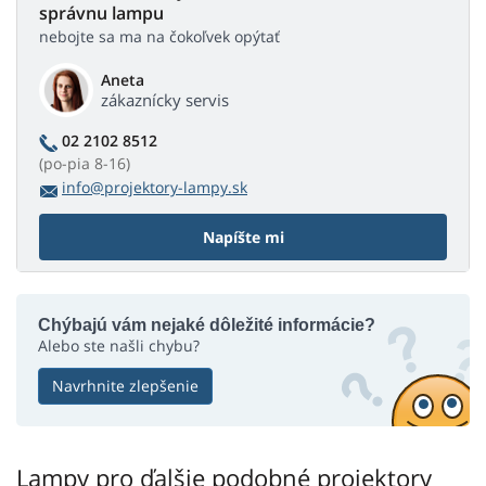
správnu lampu
nebojte sa ma na čokoľvek opýtať
Aneta
zákaznícky servis
02 2102 8512
(po-pia 8-16)
info@projektory-lampy.sk
Napíšte mi
Chýbajú vám nejaké dôležité informácie?
Alebo ste našli chybu?
Navrhnite zlepšenie
Lampy pro ďalšie podobné projektory