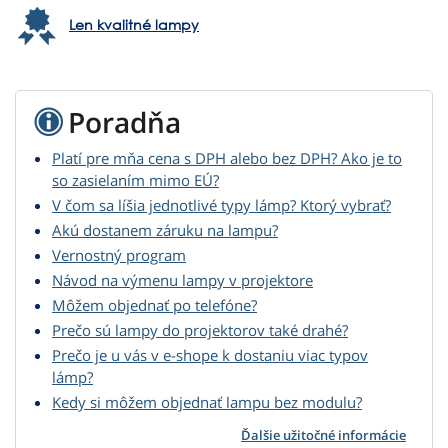
Len kvalitné lampy
Poradňa
Platí pre mňa cena s DPH alebo bez DPH? Ako je to
so zasielaním mimo EÚ?
V čom sa líšia jednotlivé typy lámp? Ktorý vybrať?
Akú dostanem záruku na lampu?
Vernostný program
Návod na výmenu lampy v projektore
Môžem objednať po telefóne?
Prečo sú lampy do projektorov také drahé?
Prečo je u vás v e-shope k dostaniu viac typov
lámp?
Kedy si môžem objednať lampu bez modulu?
Ďalšie užitočné informácie