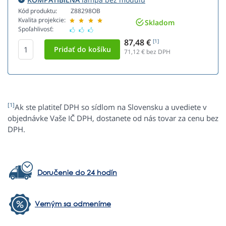
Kód produktu:
Z88298OB
Kvalita projekcie:
Skladom
Spoľahlivosť:
87,48 €
[1]
71,12
€ bez DPH
[1]
Ak ste platiteľ DPH so sídlom na Slovensku a uvediete v
objednávke Vaše IČ DPH, dostanete od nás tovar za cenu bez
DPH.
Doručenie do 24 hodín
Verným sa odmeníme