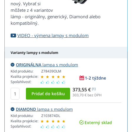
nový. Vybrať si
môžete z 4 variantov
lámp - originálny, generický, Diamond alebo
kompatibilný.
VIDEO - výmena lampy s modulom
Varianty lampy s modulom
ORIGINÁLNA
lampa s modulom
Kód produktu:
Z78439OLM
Kvalita projekcie:
1-2 týždne
Spoľahlivosť:
373,55 €
[1]
303,70
€ bez DPH
DIAMOND
lampa s modulom
Kód produktu:
Z103874DL
Kvalita projekcie:
Externý sklad
Spoľahlivosť: