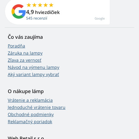
4,9
hviezdičiek
545 recenzií
Google
Čo vás zaujíma
Poradňa
Záruka na lampy
Zľava za vernosť
Návod na výmenu lampy
Aký variant lampy vybrať
O nákupe lámp
Vrátenie a reklamácia
Jednoduché vrátenie tovaru
Obchodné podmienky
Reklamačný poriadok
Web Retail s.r.o.