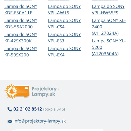
Lampa do SONY
Lampa do SONY
Lampa do SONY
KDF-E50A11E
VPL-AW15
VPL-HW55ES
Lampa do SONY
Lampa do SONY
Lampa SONY XL-
KDS-55A2000
VPL-CS4
2400
(A1127024A)
Lampa do SONY
Lampa do SONY
KF-42SX300K
VPL-ES3
Lampa SONY XL-
5200
Lampa do SONY
Lampa do SONY
(A1203604A)
KF-50SX200
VPL-EX4
02 2102 8512
(po-pia 8-16)
info@projektory-lampy.sk