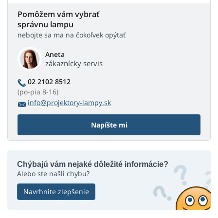
Pomôžem vám vybrať
správnu lampu
nebojte sa ma na čokoľvek opýtať
Aneta
zákaznícky servis
02 2102 8512
(po-pia 8-16)
info@projektory-lampy.sk
Napíšte mi
Chýbajú vám nejaké dôležité informácie?
Alebo ste našli chybu?
Navrhnite zlepšenie