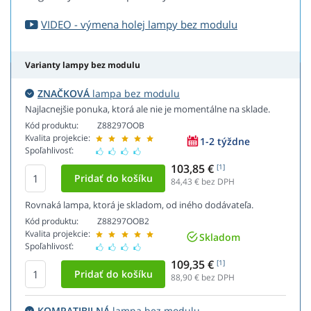
VIDEO - výmena holej lampy bez modulu
Varianty lampy bez modulu
ZNAČKOVÁ
lampa bez modulu
Najlacnejšie ponuka, ktorá ale nie je momentálne na sklade.
Kód produktu:
Z88297OOB
Kvalita projekcie:
1-2 týždne
Spoľahlivosť:
103,85 €
[1]
84,43
€ bez DPH
Rovnaká lampa, ktorá je skladom, od iného dodávateľa.
Kód produktu:
Z88297OOB2
Kvalita projekcie:
Skladom
Spoľahlivosť:
109,35 €
[1]
88,90
€ bez DPH
KOMPATIBILNÁ
lampa bez modulu