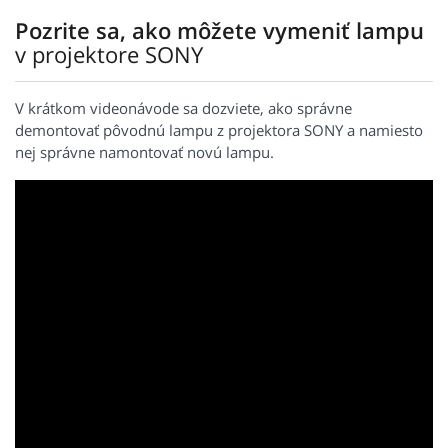
Pozrite sa, ako môžete vymeniť lampu
v projektore SONY
V krátkom videonávode sa dozviete, ako správne
demontovať pôvodnú lampu z projektora SONY a namiesto
nej správne namontovať novú lampu.