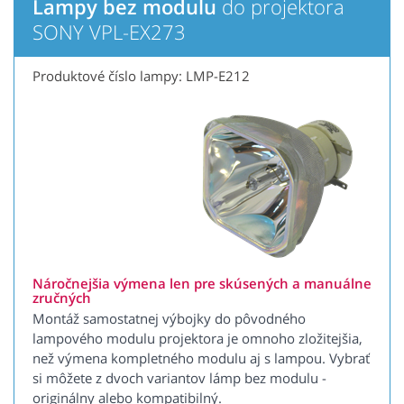
Lampy bez modulu
do projektora
SONY VPL-EX273
Produktové číslo lampy: LMP-E212
Náročnejšia výmena len pre skúsených a manuálne
zručných
Montáž samostatnej výbojky do pôvodného
lampového modulu projektora je omnoho zložitejšia,
než výmena kompletného modulu aj s lampou. Vybrať
si môžete z dvoch variantov lámp bez modulu -
originálny alebo kompatibilný.