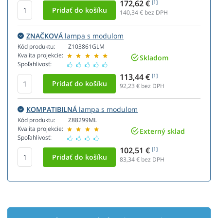
172,62 €
[1]
140,34
€ bez DPH
ZNAČKOVÁ
lampa s modulom
Kód produktu:
Z103861GLM
Kvalita projekcie:
Skladom
Spoľahlivosť:
113,44 €
[1]
92,23
€ bez DPH
KOMPATIBILNÁ
lampa s modulom
Kód produktu:
Z88299ML
Kvalita projekcie:
Externý sklad
Spoľahlivosť:
102,51 €
[1]
83,34
€ bez DPH