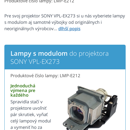
Produktové číslo lampy: LMP-E212
Pre svoj projektor SONY VPL-EX273 si u nás vyberiete lampy
s modulom aj samotné výbojky od originálnych i
neoriginálnych výrobcov...
Lampy s modulom
do projektora
SONY VPL-EX273
Produktové číslo lampy: LMP-E212
Jednoduchá
výmena pre
každého
Spravidla stačí v
projektore uvoľniť
pár skrutiek, vyňať
celý lampový modul
a vymeniť ho za