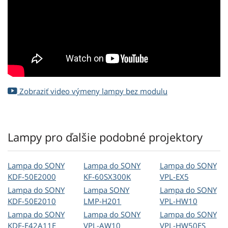
Zobraziť video výmeny lampy bez modulu
Lampy pro ďalšie podobné projektory
Lampa do SONY
Lampa do SONY
Lampa do SONY
KDF-50E2000
KF-60SX300K
VPL-EX5
Lampa do SONY
Lampa SONY
Lampa do SONY
KDF-50E2010
LMP-H201
VPL-HW10
Lampa do SONY
Lampa do SONY
Lampa do SONY
KDF-E42A11E
VPL-AW10
VPL-HW50ES