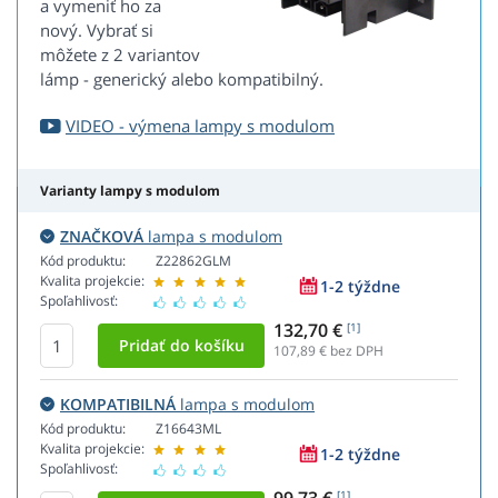
a vymeniť ho za
nový. Vybrať si
môžete z 2 variantov
lámp - generický alebo kompatibilný.
VIDEO - výmena lampy s modulom
Varianty lampy s modulom
ZNAČKOVÁ
lampa s modulom
Kód produktu:
Z22862GLM
Kvalita projekcie:
1-2 týždne
Spoľahlivosť:
132,70 €
[1]
107,89
€ bez DPH
KOMPATIBILNÁ
lampa s modulom
Kód produktu:
Z16643ML
Kvalita projekcie:
1-2 týždne
Spoľahlivosť:
[1]