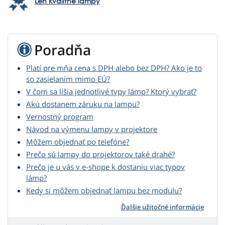
Len kvalitné lampy
Poradňa
Platí pre mňa cena s DPH alebo bez DPH? Ako je to
so zasielaním mimo EÚ?
V čom sa líšia jednotlivé typy lámp? Ktorý vybrať?
Akú dostanem záruku na lampu?
Vernostný program
Návod na výmenu lampy v projektore
Môžem objednať po telefóne?
Prečo sú lampy do projektorov také drahé?
Prečo je u vás v e-shope k dostaniu viac typov
lámp?
Kedy si môžem objednať lampu bez modulu?
Ďalšie užitočné informácie