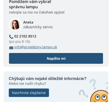
Pomôžem vám vybrať
správnu lampu
nebojte sa ma na čokoľvek opýtať
Aneta
zákaznícky servis
02 2102 8512
(po-pia 8-16)
info@projektory-lampy.sk
Napíšte mi
Chýbajú vám nejaké dôležité informácie?
Alebo ste našli chybu?
Navrhnite zlepšenie