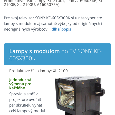
Produktové číslo lampy: XL-2100 (alebo A1606034B, XL-
2100E, XL-2100U, A1606075A)
Pre svoj televizor SONY KF-60SX300K si u nás vyberiete
lampy s modulom aj samotné výbojky od originálnych i
neoriginálnych výrobcov...
Lampy s modulom
do TV SONY KF-
60SX300K
Produktové číslo lampy: XL-2100
Jednoduchá
výmena pre
každého
Spravidla stačí v
projektore uvoľniť
pár skrutiek, vyňať
celý lampový modul