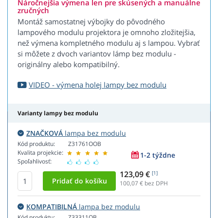
Náročnejšia výmena len pre skúsených a manuálne
zručných
Montáž samostatnej výbojky do pôvodného
lampového modulu projektora je omnoho zložitejšia,
než výmena kompletného modulu aj s lampou. Vybrať
si môžete z dvoch variantov lámp bez modulu -
originálny alebo kompatibilný.
VIDEO - výmena holej lampy bez modulu
Varianty lampy bez modulu
ZNAČKOVÁ
lampa bez modulu
Kód produktu:
Z31761OOB
Kvalita projekcie:
1-2 týždne
Spoľahlivosť:
123,09 €
[1]
100,07
€ bez DPH
KOMPATIBILNÁ
lampa bez modulu
Kód produktu:
Z33311OB