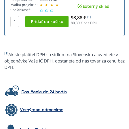
Kvalita projekcie:
Externý sklad
Spoľahlivosť:
98,88 €
[1]
80,39
€ bez DPH
[1]
Ak ste platiteľ DPH so sídlom na Slovensku a uvediete v
objednávke Vaše IČ DPH, dostanete od nás tovar za cenu bez
DPH.
Doručenie do 24 hodín
Verným sa odmeníme