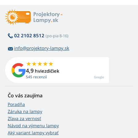
02 2102 8512
(po-pia 8-16)
info@projektory-lampy.sk
4,9
hviezdičiek
545 recenzií
Google
Čo vás zaujíma
Poradňa
Záruka na lampy
Zľava za vernosť
Návod na výmenu lampy
Aký variant lampy vybrať