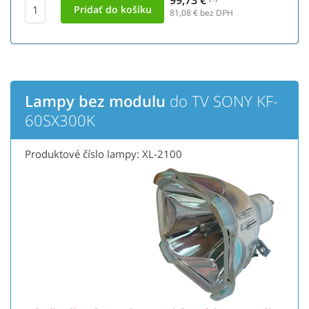
99,73 €
81,08
€ bez DPH
Lampy bez modulu
do TV SONY KF-
60SX300K
Produktové číslo lampy: XL-2100