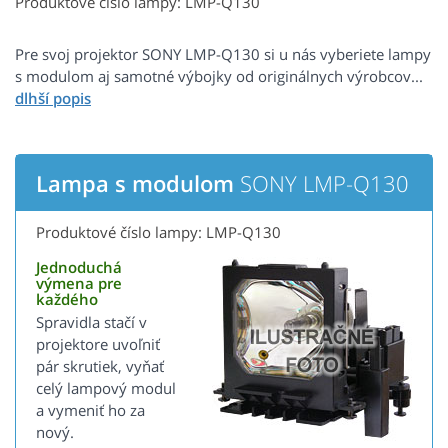
Produktové číslo lampy: LMP-Q130
Pre svoj projektor SONY LMP-Q130 si u nás vyberiete lampy
s modulom aj samotné výbojky od originálnych výrobcov...
Lampa s modulom
SONY LMP-Q130
Produktové číslo lampy: LMP-Q130
Jednoduchá
výmena pre
každého
Spravidla stačí v
projektore uvoľniť
pár skrutiek, vyňať
celý lampový modul
a vymeniť ho za
nový.