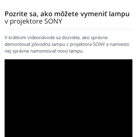
Pozrite sa, ako môžete vymeniť lampu
v projektore SONY
V krátkom videonávode sa dozviete, ako správne
demontovať pôvodnú lampu z projektora SONY a namiesto
nej správne namontovať novú lampu.