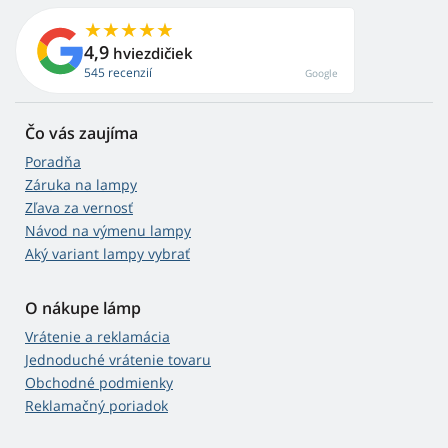
4,9
hviezdičiek
545 recenzií
Google
Čo vás zaujíma
Poradňa
Záruka na lampy
Zľava za vernosť
Návod na výmenu lampy
Aký variant lampy vybrať
O nákupe lámp
Vrátenie a reklamácia
Jednoduché vrátenie tovaru
Obchodné podmienky
Reklamačný poriadok