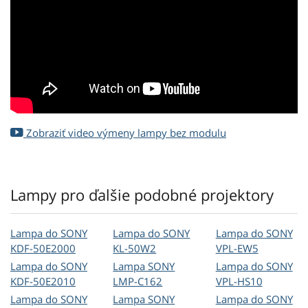
Zobraziť video výmeny lampy bez modulu
Lampy pro ďalšie podobné projektory
Lampa do SONY
Lampa do SONY
Lampa do SONY
KDF-50E2000
KL-50W2
VPL-EW5
Lampa do SONY
Lampa SONY
Lampa do SONY
KDF-50E2010
LMP-C162
VPL-HS10
Lampa do SONY
Lampa SONY
Lampa do SONY