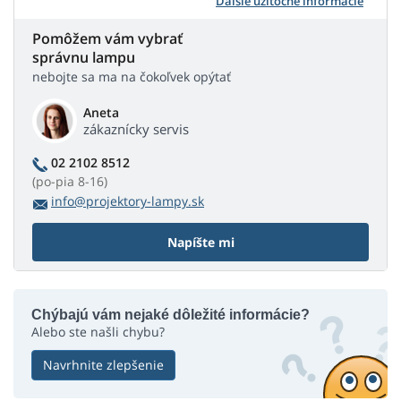
Ďalšie užitočné informácie
Pomôžem vám vybrať
správnu lampu
nebojte sa ma na čokoľvek opýtať
Aneta
zákaznícky servis
02 2102 8512
(po-pia 8-16)
info@projektory-lampy.sk
Napíšte mi
Chýbajú vám nejaké dôležité informácie?
Alebo ste našli chybu?
Navrhnite zlepšenie