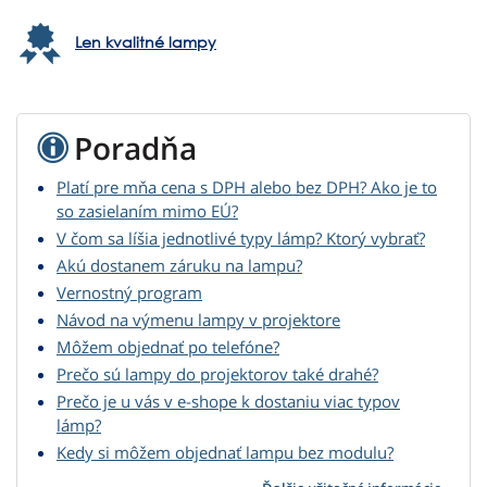
Len kvalitné lampy
Poradňa
Platí pre mňa cena s DPH alebo bez DPH? Ako je to
so zasielaním mimo EÚ?
V čom sa líšia jednotlivé typy lámp? Ktorý vybrať?
Akú dostanem záruku na lampu?
Vernostný program
Návod na výmenu lampy v projektore
Môžem objednať po telefóne?
Prečo sú lampy do projektorov také drahé?
Prečo je u vás v e-shope k dostaniu viac typov
lámp?
Kedy si môžem objednať lampu bez modulu?