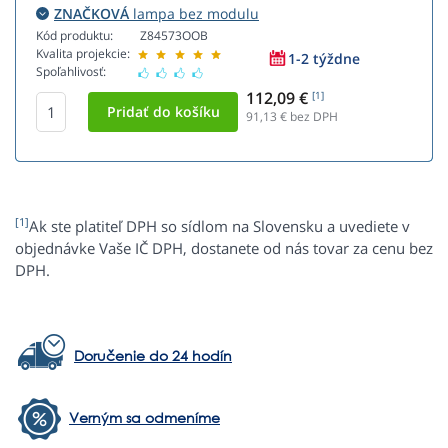
ZNAČKOVÁ
lampa bez modulu
Kód produktu:
Z84573OOB
Kvalita projekcie:
1-2 týždne
Spoľahlivosť:
112,09 €
[1]
91,13
€ bez DPH
[1]
Ak ste platiteľ DPH so sídlom na Slovensku a uvediete v
objednávke Vaše IČ DPH, dostanete od nás tovar za cenu bez
DPH.
Doručenie do 24 hodín
Verným sa odmeníme