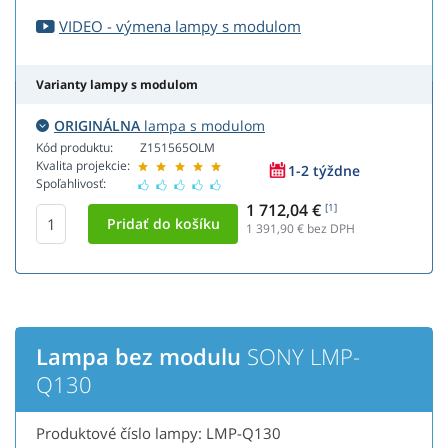
VIDEO - výmena lampy s modulom
Varianty lampy s modulom
ORIGINÁLNA
lampa s modulom
Kód produktu:
Z151565OLM
Kvalita projekcie:
1-2 týždne
Spoľahlivosť:
1 712,04 €
[1]
1 391,90
€ bez DPH
Lampa bez modulu
SONY LMP-
Q130
Produktové číslo lampy: LMP-Q130