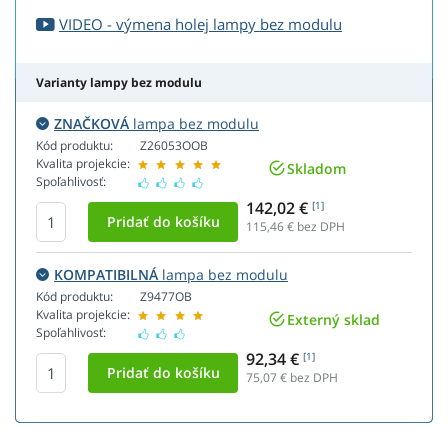
VIDEO - výmena holej lampy bez modulu
Varianty lampy bez modulu
ZNAČKOVÁ
lampa bez modulu
Kód produktu:
Z26053OOB
Kvalita projekcie:
Skladom
Spoľahlivosť:
142,02 €
[1]
115,46
€ bez DPH
KOMPATIBILNÁ
lampa bez modulu
Kód produktu:
Z9477OB
Kvalita projekcie:
Externý sklad
Spoľahlivosť:
92,34 €
[1]
75,07
€ bez DPH