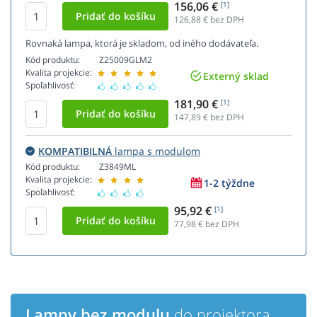
156,06 €
[1]
126,88
€ bez DPH
Rovnaká lampa, ktorá je skladom, od iného dodávateľa.
Kód produktu:
Z25009GLM2
Kvalita projekcie:
Externý sklad
Spoľahlivosť:
181,90 €
[1]
147,89
€ bez DPH
KOMPATIBILNÁ
lampa s modulom
Kód produktu:
Z3849ML
Kvalita projekcie:
1-2 týždne
Spoľahlivosť:
95,92 €
[1]
77,98
€ bez DPH
Lampy bez modulu
do projektora