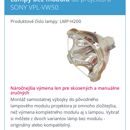
SONY VPL-VW50
Produktové číslo lampy: LMP-H200
Náročnejšia výmena len pre skúsených a manuálne
zručných
Montáž samostatnej výbojky do pôvodného
lampového modulu projektora je omnoho zložitejšia,
než výmena kompletného modulu aj s lampou. Vybrať
si môžete z dvoch variantov lámp bez modulu -
originálny alebo kompatibilný.