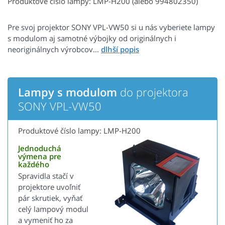
Produktové číslo lampy: LMP-H200 (alebo 994802350)
Pre svoj projektor SONY VPL-VW50 si u nás vyberiete lampy
s modulom aj samotné výbojky od originálnych i
neoriginálnych výrobcov...
Lampy s modulom
do projektora
SONY VPL-VW50
Produktové číslo lampy: LMP-H200
Jednoduchá
výmena pre
každého
Spravidla stačí v
projektore uvoľniť
pár skrutiek, vyňať
celý lampový modul
a vymeniť ho za