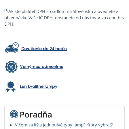
[1]
Ak ste platiteľ DPH so sídlom na Slovensku a uvediete v
objednávke Vaše IČ DPH, dostanete od nás tovar za cenu bez
DPH.
Doručenie do 24 hodín
Verným sa odmeníme
Len kvalitné lampy
Poradňa
V čom sa líšia jednotlivé typy lámp? Ktorý vybrať?