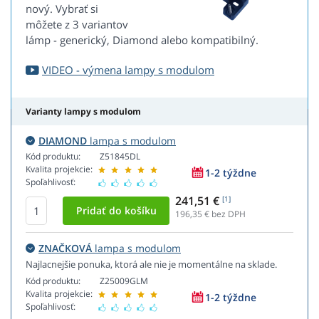
nový. Vybrať si
môžete z 3 variantov
lámp - generický, Diamond alebo kompatibilný.
VIDEO - výmena lampy s modulom
Varianty lampy s modulom
DIAMOND
lampa s modulom
Kód produktu:
Z51845DL
Kvalita projekcie:
1-2 týždne
Spoľahlivosť:
241,51 €
[1]
196,35
€ bez DPH
ZNAČKOVÁ
lampa s modulom
Najlacnejšie ponuka, ktorá ale nie je momentálne na sklade.
Kód produktu:
Z25009GLM
Kvalita projekcie:
1-2 týždne
Spoľahlivosť: