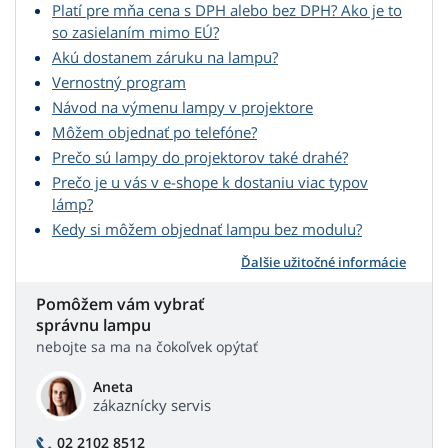
Platí pre mňa cena s DPH alebo bez DPH? Ako je to
so zasielaním mimo EÚ?
Akú dostanem záruku na lampu?
Vernostný program
Návod na výmenu lampy v projektore
Môžem objednať po telefóne?
Prečo sú lampy do projektorov také drahé?
Prečo je u vás v e-shope k dostaniu viac typov
lámp?
Kedy si môžem objednať lampu bez modulu?
Ďalšie užitočné informácie
Pomôžem vám vybrať
správnu lampu
nebojte sa ma na čokoľvek opýtať
Aneta
zákaznícky servis
02 2102 8512