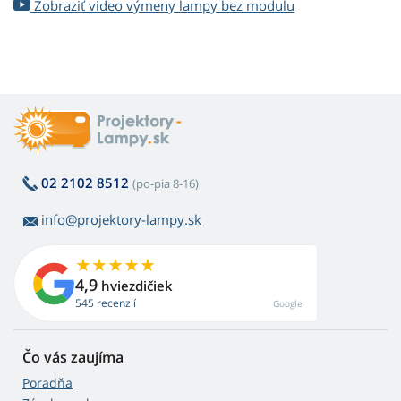
Zobraziť video výmeny lampy bez modulu
02 2102 8512
(po-pia 8-16)
info@projektory-lampy.sk
4,9
hviezdičiek
545 recenzií
Google
Čo vás zaujíma
Poradňa