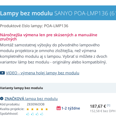
Lampy bez modulu
SANYO POA-LMP136 (61
Produktové číslo lampy: POA-LMP136
Náročnejšia výmena len pre skúsených a manuálne
zručných
Montáž samostatnej výbojky do pôvodného lampového
modulu projektora je omnoho zložitejšia, než výmena
kompletného modulu aj s lampou. Vybrať si môžete z dvoch
variantov lámp bez modulu - originálny alebo kompatibilný.
VIDEO - výmena holej lampy bez modulu
Varianty lampy bez modulu
ZNAČKOVÁ
lampa bez modulu
Kód produktu:
Z83096OOB
187,67 €
[1]
1-2 týždne
Kvalita projekcie:
152,58
€ bez DPH
Spoľahlivosť: