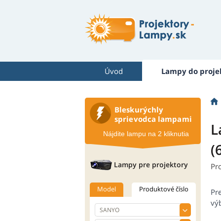
Úvod
Lampy do proje
Bleskurýchly
sprievodca lampami
L
Nájdite lampu na 2 kliknutia
(
Lampy pre projektory
Pr
Model
Produktové číslo
Pr
výb