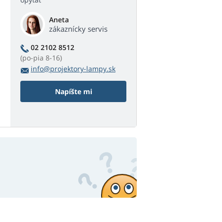
Aneta
zákaznícky servis
02 2102 8512
(po-pia 8-16)
info@projektory-lampy.sk
Napíšte mi