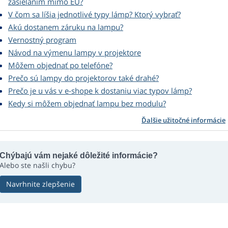
zasielaním mimo EÚ?
V čom sa líšia jednotlivé typy lámp? Ktorý vybrať?
Akú dostanem záruku na lampu?
Vernostný program
Návod na výmenu lampy v projektore
Môžem objednať po telefóne?
Prečo sú lampy do projektorov také drahé?
Prečo je u vás v e-shope k dostaniu viac typov lámp?
Kedy si môžem objednať lampu bez modulu?
Ďalšie užitočné informácie
Chýbajú vám nejaké dôležité informácie?
Alebo ste našli chybu?
Navrhnite zlepšenie