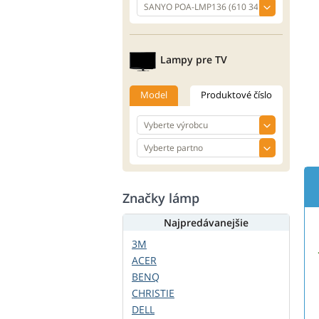
Lampy pre TV
Model
Produktové číslo
Značky lámp
Najpredávanejšie
3M
ACER
BENQ
CHRISTIE
DELL