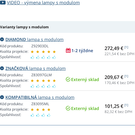
VIDEO - výmena lampy s modulom
Varianty lampy s modulom
DIAMOND
lampa s modulom
Kód produktu:
Z92903DL
272,49 €
[1]
1-2 týždne
Kvalita projekcie:
221,54
€ bez DPH
Spoľahlivosť:
ZNAČKOVÁ
lampa s modulom
Kód produktu:
Z83097GLM
209,67 €
[1]
Externý sklad
Kvalita projekcie:
170,46
€ bez DPH
Spoľahlivosť:
KOMPATIBILNÁ
lampa s modulom
Kód produktu:
Z83095ML
101,25 €
[1]
Externý sklad
Kvalita projekcie:
82,32
€ bez DPH
Spoľahlivosť: