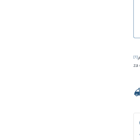
[1]
za