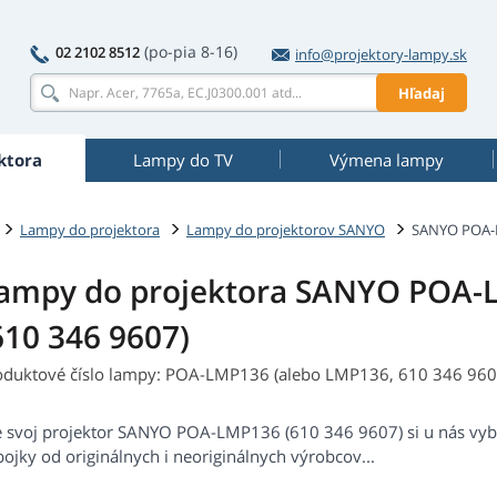
(po-pia 8-16)
02 2102 8512
info@projektory-lampy.sk
Hľadaj
ktora
Lampy do TV
Výmena lampy
Lampy do projektora
Lampy do projektorov SANYO
SANYO POA-L
ampy do projektora SANYO POA-
610 346 9607)
oduktové číslo lampy: POA-LMP136 (alebo LMP136, 610 346 960
e svoj projektor SANYO POA-LMP136 (610 346 9607) si u nás vy
ojky od originálnych i neoriginálnych výrobcov...