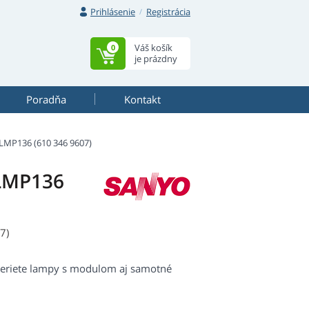
Prihlásenie
Registrácia
Váš košík
0
je prázdny
Poradňa
Kontakt
MP136 (610 346 9607)
LMP136
7)
beriete lampy s modulom aj samotné