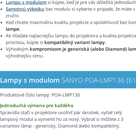
Lampu s modulom
si kúpte, keď je pre vás dôležitá jednoduc
Samotnú výbojku
bez modulu si vyberte v prípade, že máte 
zruční.
Keď chcete maximálnu kvalitu projekcie a spoľahlivosť bez k
lampe
.
Ak hľadáte najlacnejšiu lampu do projektora a kvalita projekci
prioritou, kúpte si
kompatibilný variant lampy
.
Výhodným
kompromisom je generická (alebo Diamond) la
výhodnejšiu cenu.
Lampy s modulom
SANYO POA-LMP136 (61
Produktové číslo lampy: POA-LMP136
Jednoduchá výmena pre každého
Spravidla stačí v projektore uvoľniť pár skrutiek, vyňať celý
lampový modul a vymeniť ho za nový. Vybrať si môžete z 3
variantov lámp - generický, Diamond alebo kompatibilný.