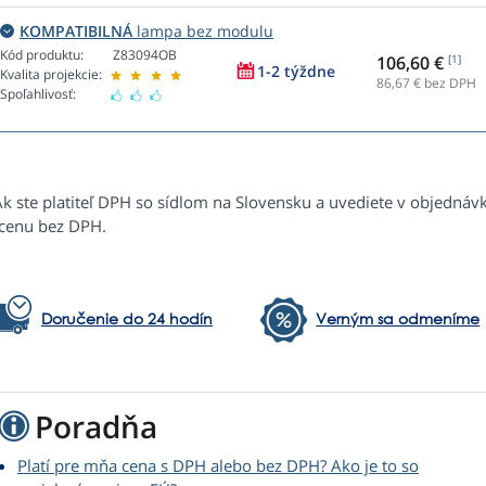
KOMPATIBILNÁ
lampa bez modulu
Kód produktu:
Z83094OB
106,60 €
[1]
1-2 týždne
Kvalita projekcie:
86,67
€ bez DPH
Spoľahlivosť:
Ak ste platiteľ DPH so sídlom na Slovensku a uvediete v objednáv
 cenu bez DPH.
Doručenie do 24 hodín
Verným sa odmeníme
Poradňa
Platí pre mňa cena s DPH alebo bez DPH? Ako je to so