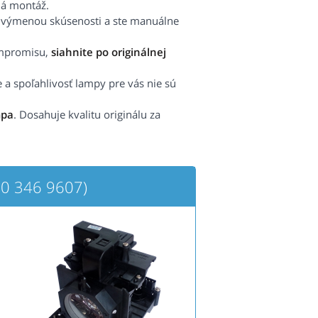
há montáž.
s výmenou skúsenosti a ste manuálne
ompromisu,
siahnite po originálnej
e a spoľahlivosť lampy pre vás nie sú
mpa
. Dosahuje kvalitu originálu za
0 346 9607)