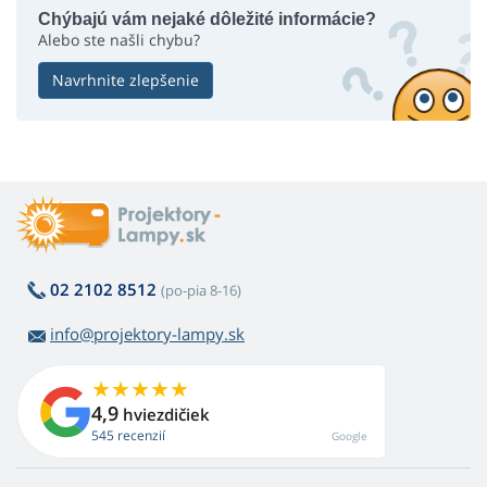
Chýbajú vám nejaké dôležité informácie?
Alebo ste našli chybu?
Navrhnite zlepšenie
02 2102 8512
(po-pia 8-16)
info@projektory-lampy.sk
4,9
hviezdičiek
545 recenzií
Google