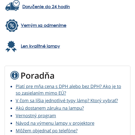
Doručenie do 24 hodín
Verným sa odmeníme
Len kvalitné lampy
Poradňa
Platí pre mňa cena s DPH alebo bez DPH? Ako je to
so zasielaním mimo EÚ?
V čom sa líšia jednotlivé typy lámp? Ktorý vybrať?
Akú dostanem záruku na lampu?
Vernostný program
Návod na výmenu lampy v projektore
Môžem objednať po telefóne?