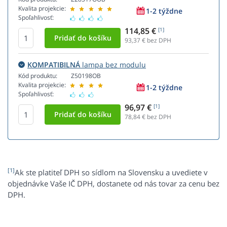
Kvalita projekcie:
1-2 týždne
Spoľahlivosť:
114,85 €
[1]
93,37
€ bez DPH
KOMPATIBILNÁ
lampa bez modulu
Kód produktu:
Z50198OB
Kvalita projekcie:
1-2 týždne
Spoľahlivosť:
96,97 €
[1]
78,84
€ bez DPH
[1]
Ak ste platiteľ DPH so sídlom na Slovensku a uvediete v
objednávke Vaše IČ DPH, dostanete od nás tovar za cenu bez
DPH.