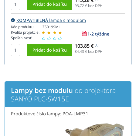
115,28 €
93,72
€ bez DPH
KOMPATIBILNÁ
lampa s modulom
Kód produktu:
Z50199ML
Kvalita projekcie:
1-2 týždne
Spoľahlivosť:
103,85 €
[1]
84,43
€ bez DPH
Lampy bez modulu
do projektora
SANYO PLC-SW15E
Produktové číslo lampy: POA-LMP31