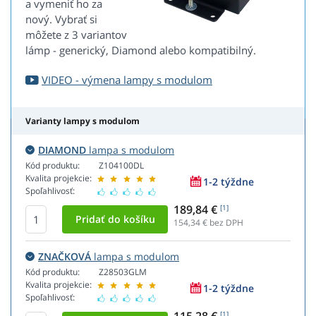
a vymeniť ho za
nový. Vybrať si
môžete z 3 variantov
lámp - generický, Diamond alebo kompatibilný.
VIDEO - výmena lampy s modulom
Varianty lampy s modulom
DIAMOND
lampa s modulom
Kód produktu:
Z104100DL
Kvalita projekcie:
1-2 týždne
Spoľahlivosť:
189,84 €
[1]
154,34
€ bez DPH
ZNAČKOVÁ
lampa s modulom
Kód produktu:
Z28503GLM
Kvalita projekcie:
1-2 týždne
Spoľahlivosť:
[1]