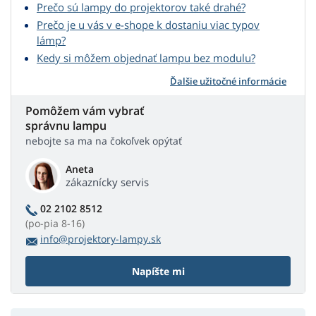
Prečo sú lampy do projektorov také drahé?
Prečo je u vás v e-shope k dostaniu viac typov
lámp?
Kedy si môžem objednať lampu bez modulu?
Ďalšie užitočné informácie
Pomôžem vám vybrať
správnu lampu
nebojte sa ma na čokoľvek opýtať
Aneta
zákaznícky servis
02 2102 8512
(po-pia 8-16)
info@projektory-lampy.sk
Napíšte mi