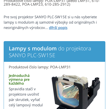
Produktové číslo lampy: POA-LMP31 (alebo LMP31, 610-
289-8422, POA-LMP23, 610-285-2912)
Pre svoj projektor SANYO PLC-SW15E si u nás vyberiete
lampy s modulom aj samotné výbojky od originálnych i
neoriginálnych výrobcov...
Lampy s modulom
do projektora
SANYO PLC-SW15E
Produktové číslo lampy: POA-LMP31
Jednoduchá
výmena pre
každého
Spravidla stačí v
projektore uvoľniť
pár skrutiek, vyňať
celý lampový modul