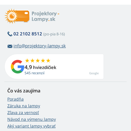
02 2102 8512
(po-pia 8-16)
info@projektory-lampy.sk
4,9
hviezdičiek
545 recenzií
Google
Čo vás zaujíma
Poradňa
Záruka na lampy
Zľava za vernosť
Návod na výmenu lampy
Aký variant lampy vybrať