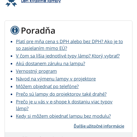
Len kvalitné lampy
Poradňa
Platí pre mňa cena s DPH alebo bez DPH? Ako je to
so zasielaním mimo EÚ?
V čom sa líšia jednotlivé typy lámp? Ktorý vybrať?
Akú dostanem záruku na lampu?
Vernostný program
Návod na výmenu lampy v projektore
Môžem objednať po telefóne?
Prečo sú lampy do projektorov také drahé?
Prečo je u vás v e-shope k dostaniu viac typov
lámp?
Kedy si môžem objednať lampu bez modulu?
Ďalšie užitočné informácie