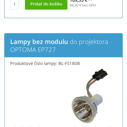
109,35 €
88,90
€ bez DPH
Lampy bez modulu
do projektora
OPTOMA EP727
Produktové číslo lampy: BL-FS180B