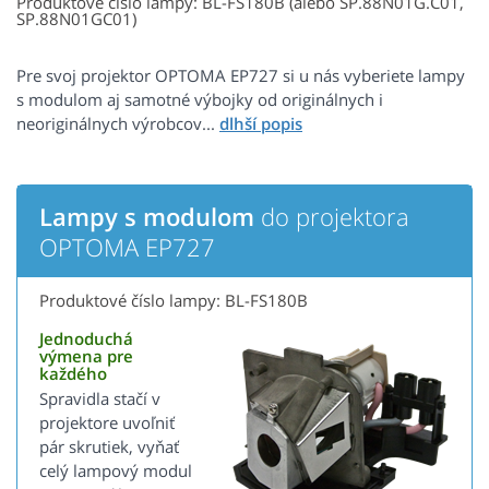
Produktové číslo lampy: BL-FS180B (alebo SP.88N01G.C01,
SP.88N01GC01)
Pre svoj projektor OPTOMA EP727 si u nás vyberiete lampy
s modulom aj samotné výbojky od originálnych i
neoriginálnych výrobcov...
Lampy s modulom
do projektora
OPTOMA EP727
Produktové číslo lampy: BL-FS180B
Jednoduchá
výmena pre
každého
Spravidla stačí v
projektore uvoľniť
pár skrutiek, vyňať
celý lampový modul