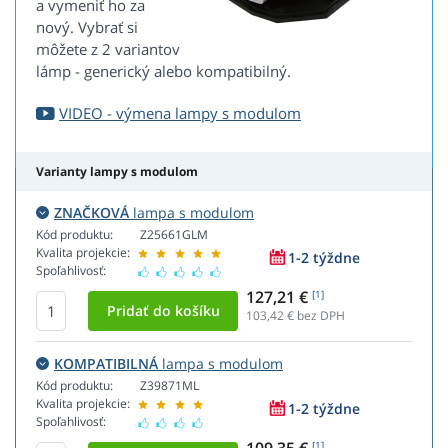
a vymeniť ho za
nový. Vybrať si
môžete z 2 variantov
lámp - generický alebo kompatibilný.
VIDEO - výmena lampy s modulom
Varianty lampy s modulom
ZNAČKOVÁ
lampa s modulom
Kód produktu:
Z25661GLM
Kvalita projekcie:
1-2 týždne
Spoľahlivosť:
127,21 €
[1]
103,42
€ bez DPH
KOMPATIBILNÁ
lampa s modulom
Kód produktu:
Z39871ML
Kvalita projekcie:
1-2 týždne
Spoľahlivosť:
[1]