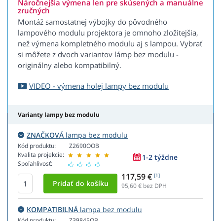
Náročnejšia výmena len pre skúsených a manuálne
zručných
Montáž samostatnej výbojky do pôvodného
lampového modulu projektora je omnoho zložitejšia,
než výmena kompletného modulu aj s lampou. Vybrať
si môžete z dvoch variantov lámp bez modulu -
originálny alebo kompatibilný.
VIDEO - výmena holej lampy bez modulu
Varianty lampy bez modulu
ZNAČKOVÁ
lampa bez modulu
Kód produktu:
Z2690OOB
Kvalita projekcie:
1-2 týždne
Spoľahlivosť:
117,59 €
[1]
95,60
€ bez DPH
KOMPATIBILNÁ
lampa bez modulu
Kód produktu:
Z39845OB