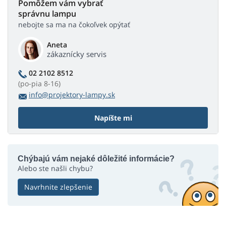
Pomôžem vám vybrať
správnu lampu
nebojte sa ma na čokoľvek opýtať
Aneta
zákaznícky servis
02 2102 8512
(po-pia 8-16)
info@projektory-lampy.sk
Napíšte mi
Chýbajú vám nejaké dôležité informácie?
Alebo ste našli chybu?
Navrhnite zlepšenie