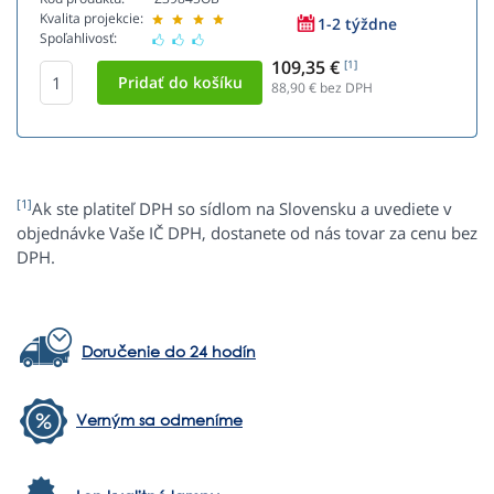
Kvalita projekcie:
1-2 týždne
Spoľahlivosť:
109,35 €
[1]
88,90
€ bez DPH
[1]
Ak ste platiteľ DPH so sídlom na Slovensku a uvediete v
objednávke Vaše IČ DPH, dostanete od nás tovar za cenu bez
DPH.
Doručenie do 24 hodín
Verným sa odmeníme