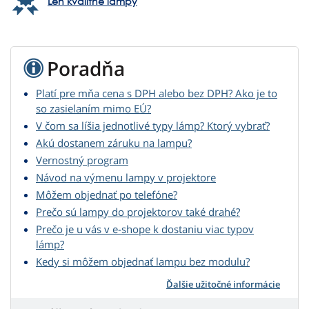
Len kvalitné lampy
Poradňa
Platí pre mňa cena s DPH alebo bez DPH? Ako je to
so zasielaním mimo EÚ?
V čom sa líšia jednotlivé typy lámp? Ktorý vybrať?
Akú dostanem záruku na lampu?
Vernostný program
Návod na výmenu lampy v projektore
Môžem objednať po telefóne?
Prečo sú lampy do projektorov také drahé?
Prečo je u vás v e-shope k dostaniu viac typov
lámp?
Kedy si môžem objednať lampu bez modulu?
Ďalšie užitočné informácie