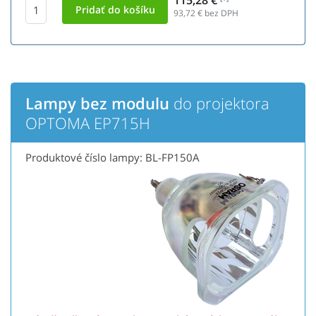
115,28 €
93,72
€ bez DPH
Lampy bez modulu
do projektora
OPTOMA EP715H
Produktové číslo lampy: BL-FP150A