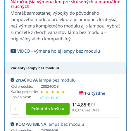
Náročnejšia výmena len pre skúsených a manuálne
zručných
Montáž samostatnej výbojky do pôvodného
lampového modulu projektora je omnoho zložitejšia,
než výmena kompletného modulu aj s lampou. Vybrať
si môžete z dvoch variantov lámp bez modulu -
originálny alebo kompatibilný.
VIDEO - výmena holej lampy bez modulu
Varianty lampy bez modulu
ZNAČKOVÁ
lampa bez modulu
Kód produktu:
Z8824OOB
Kvalita projekcie:
1-2 týždne
Spoľahlivosť:
114,85 €
[1]
93,37
€ bez DPH
KOMPATIBILNÁ
lampa bez modulu
Kód produktu:
Z47994OB