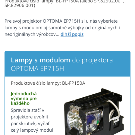
Produktové číslo lampy: BL-FP150A (alebo SP.82902.001,
SP.82906.001)
Pre svoj projektor OPTOMA EP715H si u nás vyberiete
lampy s modulom aj samotné výbojky od originálnych i
neoriginálnych výrobcov...
Lampy s modulom
do projektora
OPTOMA EP715H
Produktové číslo lampy: BL-FP150A
Jednoduchá
výmena pre
každého
Spravidla stačí v
projektore uvoľniť
pár skrutiek, vyňať
celý lampový modul