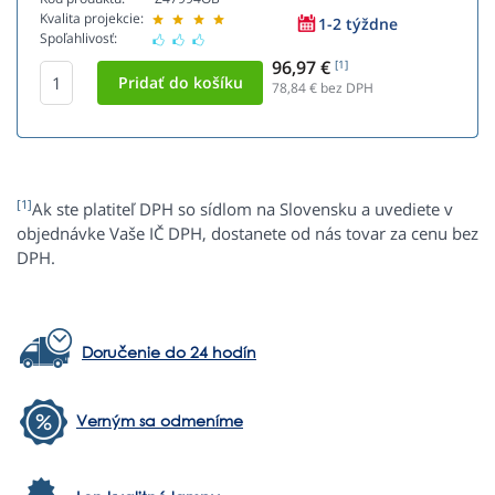
Kvalita projekcie:
1-2 týždne
Spoľahlivosť:
96,97 €
[1]
78,84
€ bez DPH
[1]
Ak ste platiteľ DPH so sídlom na Slovensku a uvediete v
objednávke Vaše IČ DPH, dostanete od nás tovar za cenu bez
DPH.
Doručenie do 24 hodín
Verným sa odmeníme