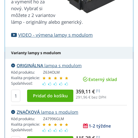
a vymeniť ho za
nový. Vybrať si
môžete z 2 variantov
lámp - originálny alebo generický.
VIDEO - výmena lampy s modulom
Varianty lampy s modulom
ORIGINÁLNA
lampa s modulom
Kód produktu:
Z634OLM
Kvalita projekcie:
Externý sklad
Spoľahlivosť:
359,11 €
[1]
291,96
€ bez DPH
ZNAČKOVÁ
lampa s modulom
Kód produktu:
Z47996GLM
Kvalita projekcie:
1-2 týždne
Spoľahlivosť:
[1]