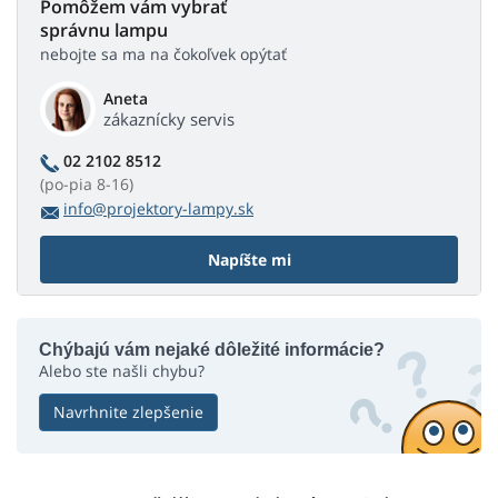
Pomôžem vám vybrať
správnu lampu
nebojte sa ma na čokoľvek opýtať
Aneta
zákaznícky servis
02 2102 8512
(po-pia 8-16)
info@projektory-lampy.sk
Napíšte mi
Chýbajú vám nejaké dôležité informácie?
Alebo ste našli chybu?
Navrhnite zlepšenie