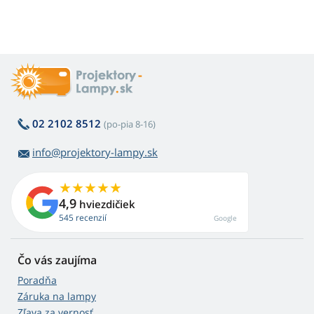
02 2102 8512
(po-pia 8-16)
info@projektory-lampy.sk
4,9
hviezdičiek
545 recenzií
Google
Čo vás zaujíma
Poradňa
Záruka na lampy
Zľava za vernosť