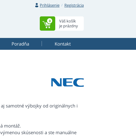
Prihlásenie
Registrácia
Váš košík
0
je prázdny
Poradňa
Kontakt
aj samotné výbojky od originálnych i
há montáž.
s výmenou skúsenosti a ste manuálne