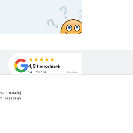
4,9
hviezdičiek
545 recenzií
Google
ívaním našej
imi zásadami