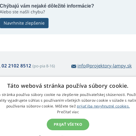
Chýbajú vám nejaké dôležité informácie?
Alebo ste našli chybu?
Navrhnite zlepšenie
02 2102 8512
info@projektory-lampy.sk
(po-pia 8-16)
Táto webová stránka používa súbory cookie.
 nákupe lámp
Web Retail s.r.o.
 stránka používa súbory cookie na zlepšenie používateľskej skúsenosti. Použ
ality vyjadrujete súhlas s používaním všetkých súborov cookie v súlade s naš
átenie a reklamácia
Kontakt
používania súborov cookie. Môžete tiež
prijať iba nevyhnutné cookies.
dnoduché vrátenie tovaru
Spracovanie osobných údajov
Prečítať viac
bchodné podmienky
klamačný poriadok
PRIJAŤ VŠETKO