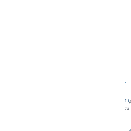
[1]
za