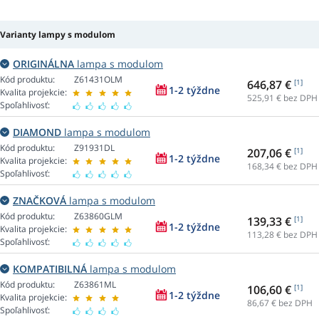
Varianty lampy s modulom
ORIGINÁLNA
lampa s modulom
Kód produktu:
Z61431OLM
646,87 €
[1]
1-2 týždne
Kvalita projekcie:
525,91
€ bez DPH
Spoľahlivosť:
DIAMOND
lampa s modulom
Kód produktu:
Z91931DL
207,06 €
[1]
1-2 týždne
Kvalita projekcie:
168,34
€ bez DPH
Spoľahlivosť:
ZNAČKOVÁ
lampa s modulom
Kód produktu:
Z63860GLM
139,33 €
[1]
1-2 týždne
Kvalita projekcie:
113,28
€ bez DPH
Spoľahlivosť:
KOMPATIBILNÁ
lampa s modulom
Kód produktu:
Z63861ML
106,60 €
[1]
1-2 týždne
Kvalita projekcie:
86,67
€ bez DPH
Spoľahlivosť: