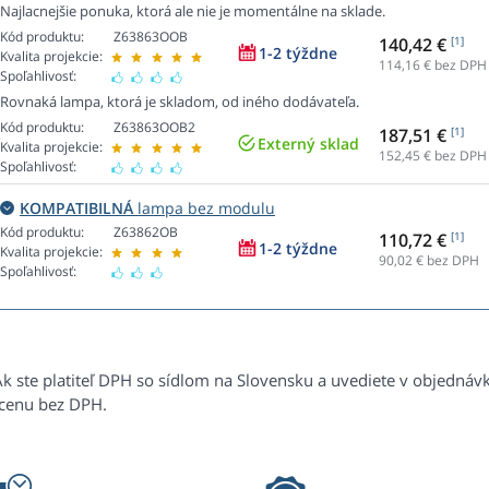
Najlacnejšie ponuka, ktorá ale nie je momentálne na sklade.
Kód produktu:
Z63863OOB
140,42 €
[1]
1-2 týždne
Kvalita projekcie:
114,16
€ bez DPH
Spoľahlivosť:
Rovnaká lampa, ktorá je skladom, od iného dodávateľa.
Kód produktu:
Z63863OOB2
187,51 €
[1]
Externý sklad
Kvalita projekcie:
152,45
€ bez DPH
Spoľahlivosť:
KOMPATIBILNÁ
lampa bez modulu
Kód produktu:
Z63862OB
110,72 €
[1]
1-2 týždne
Kvalita projekcie:
90,02
€ bez DPH
Spoľahlivosť:
Ak ste platiteľ DPH so sídlom na Slovensku a uvediete v objednáv
 cenu bez DPH.