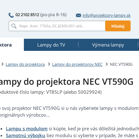
(po-pia 8-16)
02 2102 8512
info@projektory-lampy.sk
Hľadaj
ktora
Lampy do TV
Výmena lampy
Lampy do projektora
Lampy do projektorov NEC
NEC VT590G
ampy do projektora NEC VT590G
oduktové číslo lampy: VT85LP (alebo 50029924)
e svoj projektor NEC VT590G si u nás vyberiete lampy s modulom 
riginálnych výrobcov...
Lampu s modulom
si kúpte, keď je pre vás dôležitá jednoduc
Samotnú výbojku
bez modulu si vyberte v prípade, že máte 