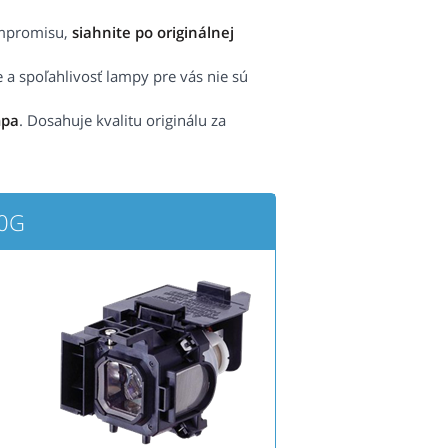
ompromisu,
siahnite po originálnej
e a spoľahlivosť lampy pre vás nie sú
mpa
. Dosahuje kvalitu originálu za
90G