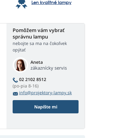
Len kvalitné lampy
Pomôžem vám vybrať
správnu lampu
nebojte sa ma na čokoľvek
opýtať
Aneta
zákaznícky servis
02 2102 8512
(po-pia 8-16)
info@projektory-lampy.sk
Napíšte mi