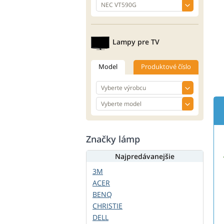
Lampy pre TV
Model
Produktové číslo
Značky lámp
Najpredávanejšie
3M
ACER
BENQ
CHRISTIE
DELL