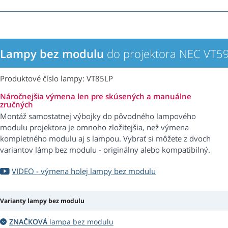
Lampy bez modulu
do projektora NEC VT5
Produktové číslo lampy: VT85LP
Náročnejšia výmena len pre skúsených a manuálne
zručných
Montáž samostatnej výbojky do pôvodného lampového
modulu projektora je omnoho zložitejšia, než výmena
kompletného modulu aj s lampou. Vybrať si môžete z dvoch
variantov lámp bez modulu - originálny alebo kompatibilný.
VIDEO - výmena holej lampy bez modulu
Varianty lampy bez modulu
ZNAČKOVÁ
lampa bez modulu