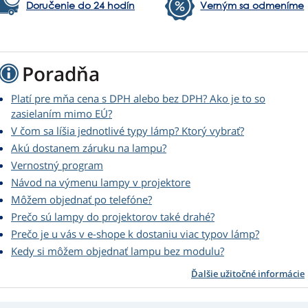
Doručenie do 24 hodín
Verným sa odmeníme
Poradňa
Platí pre mňa cena s DPH alebo bez DPH? Ako je to so
zasielaním mimo EÚ?
V čom sa líšia jednotlivé typy lámp? Ktorý vybrať?
Akú dostanem záruku na lampu?
Vernostný program
Návod na výmenu lampy v projektore
Môžem objednať po telefóne?
Prečo sú lampy do projektorov také drahé?
Prečo je u vás v e-shope k dostaniu viac typov lámp?
Kedy si môžem objednať lampu bez modulu?
Ďalšie užitočné informácie