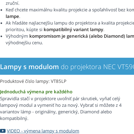
zruční.
Keď chcete maximálnu kvalitu projekcie a spoľahlivosť bez k
lampe
.
Ak hľadáte najlacnejšiu lampu do projektora a kvalita projekci
prioritou, kúpte si
kompatibilný variant lampy
.
Výhodným
kompromisom je generická (alebo Diamond) la
výhodnejšiu cenu.
Lampy s modulom
do projektora NEC VT5
Produktové číslo lampy: VT85LP
Jednoduchá výmena pre každého
Spravidla stačí v projektore uvoľniť pár skrutiek, vyňať celý
lampový modul a vymeniť ho za nový. Vybrať si môžete z 4
variantov lámp - originálny, generický, Diamond alebo
kompatibilný.
VIDEO - výmena lampy s modulom