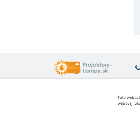
Čo vás zaujíma
O
Táto webová
webovej lok
Poradňa
Vr
Záruka na lampy
Je
Zľava za vernosť
O
Návod na výmenu lampy
Re
Aký variant lampy vybrať