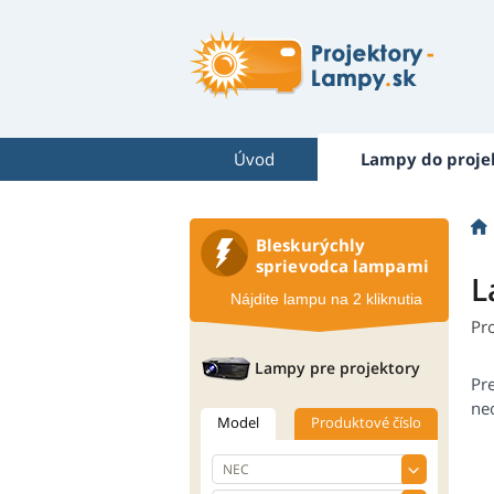
Úvod
Lampy do proje
Bleskurýchly
sprievodca lampami
L
Nájdite lampu na 2 kliknutia
Pr
Lampy pre projektory
Pr
neo
Model
Produktové číslo