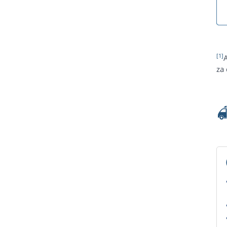
[1]
za