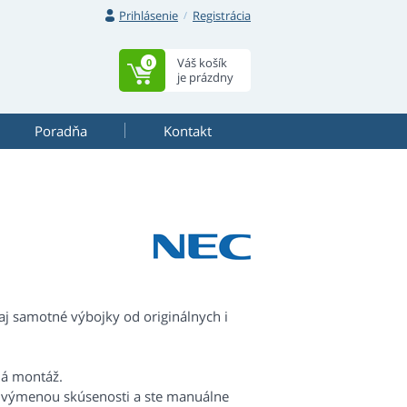
Prihlásenie
Registrácia
Váš košík
0
je prázdny
Poradňa
Kontakt
j samotné výbojky od originálnych i
há montáž.
s výmenou skúsenosti a ste manuálne