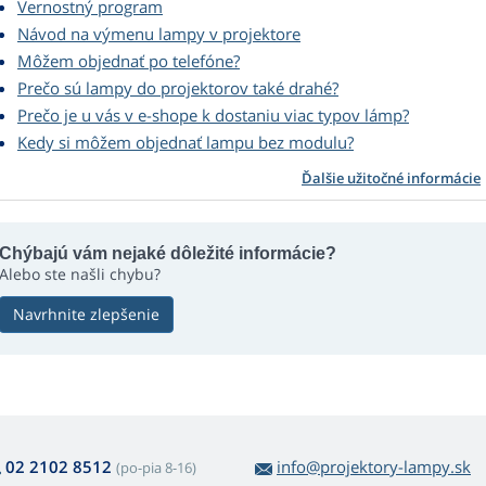
Vernostný program
Návod na výmenu lampy v projektore
Môžem objednať po telefóne?
Prečo sú lampy do projektorov také drahé?
Prečo je u vás v e-shope k dostaniu viac typov lámp?
Kedy si môžem objednať lampu bez modulu?
Ďalšie užitočné informácie
Chýbajú vám nejaké dôležité informácie?
Alebo ste našli chybu?
Navrhnite zlepšenie
02 2102 8512
info@projektory-lampy.sk
(po-pia 8-16)