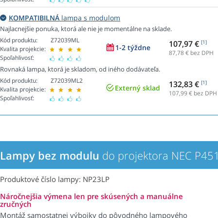
KOMPATIBILNÁ
lampa s modulom
Najlacnejšie ponuka, ktorá ale nie je momentálne na sklade.
Kód produktu:
Z72039ML
107,97 €
[1]
1-2 týždne
Kvalita projekcie:
87,78
€ bez DPH
Spoľahlivosť:
Rovnaká lampa, ktorá je skladom, od iného dodávateľa.
Kód produktu:
Z72039ML2
132,83 €
[1]
Externý sklad
Kvalita projekcie:
107,99
€ bez DPH
Spoľahlivosť:
Lampy bez modulu
do projektora NEC P4
Produktové číslo lampy: NP23LP
Náročnejšia výmena len pre skúsených a manuálne
zručných
Montáž samostatnej výbojky do pôvodného lampového