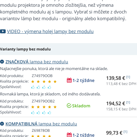
modulu projektora je omnoho zložitejšia, než výmena
kompletného modulu aj s lampou. Vybrať si môžete z dvoch
variantov lámp bez modulu - originálny alebo kompatibilný.
VIDEO - výmena holej lampy bez modulu
Varianty lampy bez modulu
ZNAČKOVÁ
lampa bez modulu
Najlacnejšie ponuka, ktorá ale nie je momentálne na sklade.
Kód produktu:
Z74979OOB
139,58 €
[1]
1-2 týždne
Kvalita projekcie:
113,48
€ bez DPH
Spoľahlivosť:
Rovnaká lampa, ktorá je skladom, od iného dodávateľa.
Kód produktu:
Z74979OOB2
194,52 €
[1]
Skladom
Kvalita projekcie:
158,15
€ bez DPH
Spoľahlivosť:
KOMPATIBILNÁ
lampa bez modulu
Kód produktu:
Z69878OB
99,73 €
[1]
1-2 týždne
Kvalita projekcie: