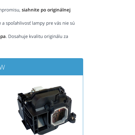
ompromisu,
siahnite po originálnej
e a spoľahlivosť lampy pre vás nie sú
mpa
. Dosahuje kvalitu originálu za
1W