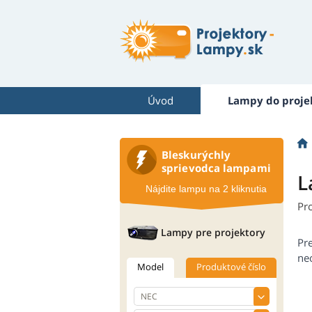
Úvod
Lampy do proje
Bleskurýchly
sprievodca lampami
L
Nájdite lampu na 2 kliknutia
Pr
Lampy pre projektory
Pr
neo
Model
Produktové číslo