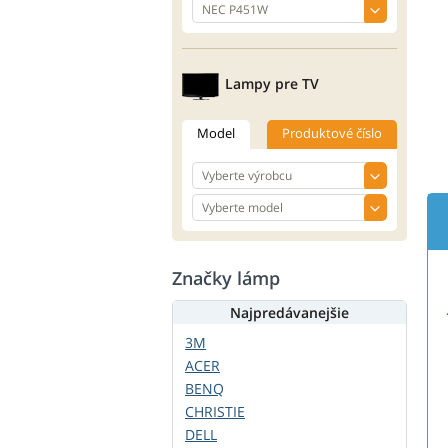
Lampy pre TV
Model
Produktové číslo
Značky lámp
Najpredávanejšie
3M
ACER
BENQ
CHRISTIE
DELL