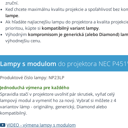
zruční.
Keď chcete maximálnu kvalitu projekcie a spoľahlivosť bez k
lampe
.
Ak hľadáte najlacnejšiu lampu do projektora a kvalita projekci
prioritou, kúpte si
kompatibilný variant lampy
.
Výhodným
kompromisom je generická (alebo Diamond) la
výhodnejšiu cenu.
Lampy s modulom
do projektora NEC P45
Produktové číslo lampy: NP23LP
Jednoduchá výmena pre každého
Spravidla stačí v projektore uvoľniť pár skrutiek, vyňať celý
lampový modul a vymeniť ho za nový. Vybrať si môžete z 4
variantov lámp - originálny, generický, Diamond alebo
kompatibilný.
VIDEO - výmena lampy s modulom