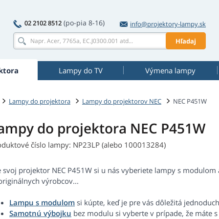
(po-pia 8-16)
02 2102 8512
info@projektory-lampy.sk
Hľadaj
ktora
Lampy do TV
Výmena lampy
Lampy do projektora
Lampy do projektorov NEC
NEC P451W
ampy do projektora NEC P451W
oduktové číslo lampy: NP23LP (alebo 100013284)
e svoj projektor NEC P451W si u nás vyberiete lampy s modulom a
riginálnych výrobcov...
Lampu s modulom
si kúpte, keď je pre vás dôležitá jednoduc
Samotnú výbojku
bez modulu si vyberte v prípade, že máte 