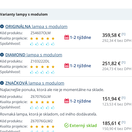
Varianty lampy s modulom
ORIGINÁLNA
lampa s modulom
Kód produktu:
Z54607OLM
359,58 €
[1]
1-2 týždne
Kvalita projekcie:
292,34
€ bez DPH
Spoľahlivosť:
DIAMOND
lampa s modulom
Kód produktu:
Z103222DL
251,82 €
[1]
1-2 týždne
Kvalita projekcie:
204,73
€ bez DPH
Spoľahlivosť:
ZNAČKOVÁ
lampa s modulom
Najlacnejšie ponuka, ktorá ale nie je momentálne na sklade.
Kód produktu:
Z67076GLM
151,94 €
[1]
1-2 týždne
Kvalita projekcie:
123,53
€ bez DPH
Spoľahlivosť:
Rovnaká lampa, ktorá je skladom, od iného dodávateľa.
Kód produktu:
Z67076GLM2
185,61 €
[1]
Externý sklad
Kvalita projekcie:
150,90
€ bez DPH
Spoľahlivosť: