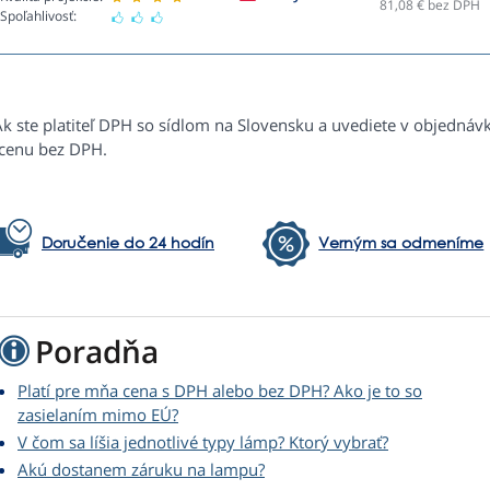
81,08
€ bez DPH
Spoľahlivosť:
Ak ste platiteľ DPH so sídlom na Slovensku a uvediete v objednáv
 cenu bez DPH.
Doručenie do 24 hodín
Verným sa odmeníme
Poradňa
Platí pre mňa cena s DPH alebo bez DPH? Ako je to so
zasielaním mimo EÚ?
V čom sa líšia jednotlivé typy lámp? Ktorý vybrať?
Akú dostanem záruku na lampu?