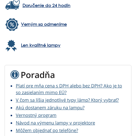
Doručenie do 24 hodín
Verným sa odmeníme
Len kvalitné lampy
Poradňa
Platí pre mňa cena s DPH alebo bez DPH? Ako je to
so zasielaním mimo EÚ?
V čom sa líšia jednotlivé typy lámp? Ktorý vybrať?
Akú dostanem záruku na lampu?
Vernostný program
Návod na výmenu lampy v projektore
Môžem objednať po telefóne?