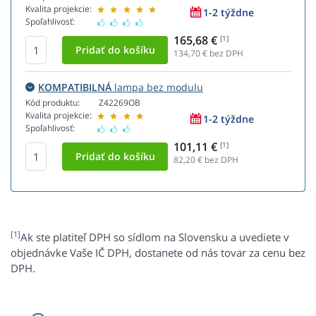
Kvalita projekcie:
1-2 týždne
Spoľahlivosť:
165,68 €
[1]
134,70
€ bez DPH
KOMPATIBILNÁ
lampa bez modulu
Kód produktu:
Z42269OB
Kvalita projekcie:
1-2 týždne
Spoľahlivosť:
101,11 €
[1]
82,20
€ bez DPH
[1]
Ak ste platiteľ DPH so sídlom na Slovensku a uvediete v
objednávke Vaše IČ DPH, dostanete od nás tovar za cenu bez
DPH.