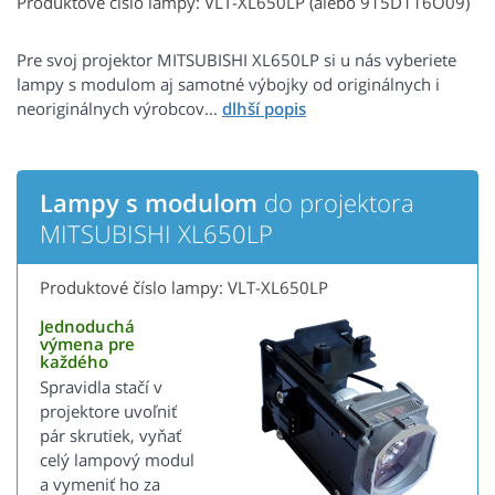
Produktové číslo lampy: VLT-XL650LP (alebo 915D116O09)
Pre svoj projektor MITSUBISHI XL650LP si u nás vyberiete
lampy s modulom aj samotné výbojky od originálnych i
neoriginálnych výrobcov...
Lampy s modulom
do projektora
MITSUBISHI XL650LP
Produktové číslo lampy: VLT-XL650LP
Jednoduchá
výmena pre
každého
Spravidla stačí v
projektore uvoľniť
pár skrutiek, vyňať
celý lampový modul
a vymeniť ho za