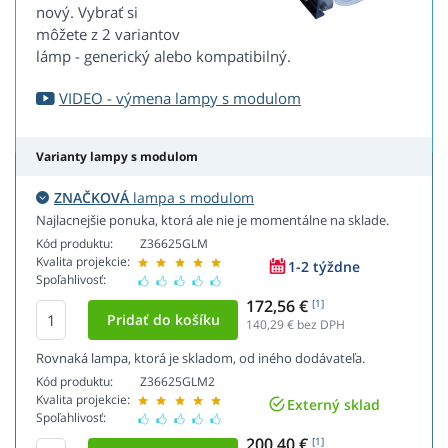
nový. Vybrať si
môžete z 2 variantov
lámp - generický alebo kompatibilný.
VIDEO - výmena lampy s modulom
Varianty lampy s modulom
ZNAČKOVÁ
lampa s modulom
Najlacnejšie ponuka, ktorá ale nie je momentálne na sklade.
Kód produktu:
Z36625GLM
Kvalita projekcie:
1-2 týždne
Spoľahlivosť:
172,56 €
[1]
140,29
€ bez DPH
Rovnaká lampa, ktorá je skladom, od iného dodávateľa.
Kód produktu:
Z36625GLM2
Kvalita projekcie:
Externý sklad
Spoľahlivosť:
200,40 €
[1]