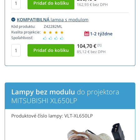
162,93
€ bez DPH
KOMPATIBILNÁ
lampa s modulom
Kód produktu:
Z42282ML
Kvalita projekcie:
1-2 týždne
Spoľahlivosť:
104,70 €
[1]
85,12
€ bez DPH
Lampy bez modulu
do projektora
MITSUBISHI XL650LP
Produktové číslo lampy: VLT-XL650LP