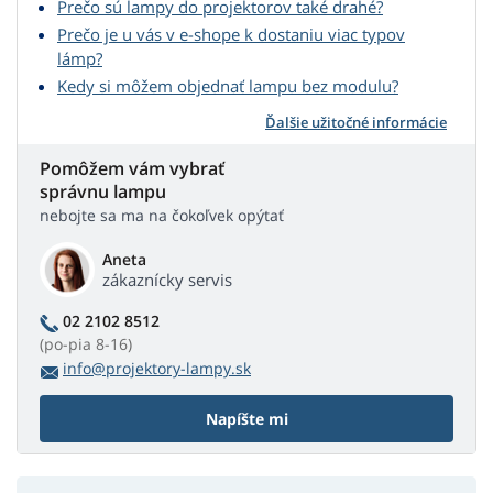
Prečo sú lampy do projektorov také drahé?
Prečo je u vás v e-shope k dostaniu viac typov
lámp?
Kedy si môžem objednať lampu bez modulu?
Ďalšie užitočné informácie
Pomôžem vám vybrať
správnu lampu
nebojte sa ma na čokoľvek opýtať
Aneta
zákaznícky servis
02 2102 8512
(po-pia 8-16)
info@projektory-lampy.sk
Napíšte mi