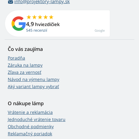
info@projektory-lampy.sk
4,9
hviezdičiek
545 recenzií
Google
Čo vás zaujíma
Poradňa
Záruka na lampy
Zľava za vernosť
Návod na výmenu lampy
Aký variant lampy vybrať
O nákupe lámp
Vrátenie a reklamácia
Jednoduché vrátenie tovaru
Obchodné podmienky
Reklamačný poriadok