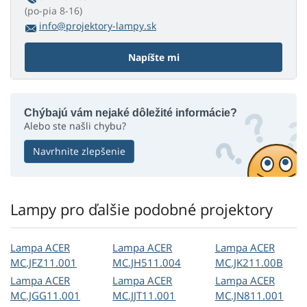
(po-pia 8-16)
info@projektory-lampy.sk
Napíšte mi
Chýbajú vám nejaké dôležité informácie?
Alebo ste našli chybu?
Navrhnite zlepšenie
Lampy pro ďalšie podobné projektory
Lampa ACER
Lampa ACER
Lampa ACER
MC.JFZ11.001
MC.JH511.004
MC.JK211.00B
Lampa ACER
Lampa ACER
Lampa ACER
MC.JGG11.001
MC.JJT11.001
MC.JN811.001