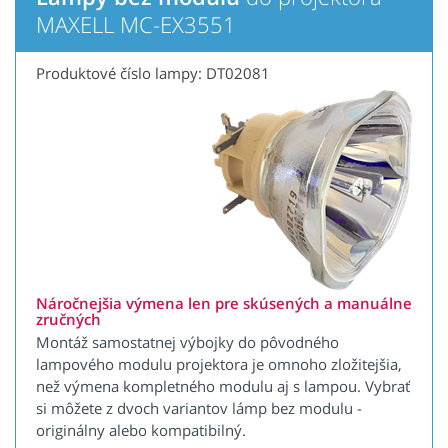
MAXELL MC-EX3551
Produktové číslo lampy: DT02081
Náročnejšia výmena len pre skúsených a manuálne
zručných
Montáž samostatnej výbojky do pôvodného
lampového modulu projektora je omnoho zložitejšia,
než výmena kompletného modulu aj s lampou. Vybrať
si môžete z dvoch variantov lámp bez modulu -
originálny alebo kompatibilný.