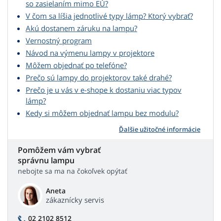
so zasielaním mimo EÚ?
V čom sa líšia jednotlivé typy lámp? Ktorý vybrať?
Akú dostanem záruku na lampu?
Vernostný program
Návod na výmenu lampy v projektore
Môžem objednať po telefóne?
Prečo sú lampy do projektorov také drahé?
Prečo je u vás v e-shope k dostaniu viac typov
lámp?
Kedy si môžem objednať lampu bez modulu?
Ďalšie užitočné informácie
Pomôžem vám vybrať
správnu lampu
nebojte sa ma na čokoľvek opýtať
Aneta
zákaznícky servis
02 2102 8512