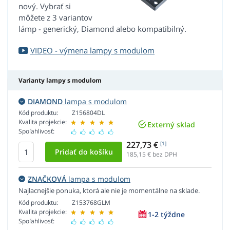
nový. Vybrať si
môžete z 3 variantov
lámp - generický, Diamond alebo kompatibilný.
VIDEO - výmena lampy s modulom
Varianty lampy s modulom
DIAMOND
lampa s modulom
Kód produktu:
Z156804DL
Kvalita projekcie:
Externý sklad
Spoľahlivosť:
227,73 €
[1]
185,15
€ bez DPH
ZNAČKOVÁ
lampa s modulom
Najlacnejšie ponuka, ktorá ale nie je momentálne na sklade.
Kód produktu:
Z153768GLM
Kvalita projekcie:
1-2 týždne
Spoľahlivosť: