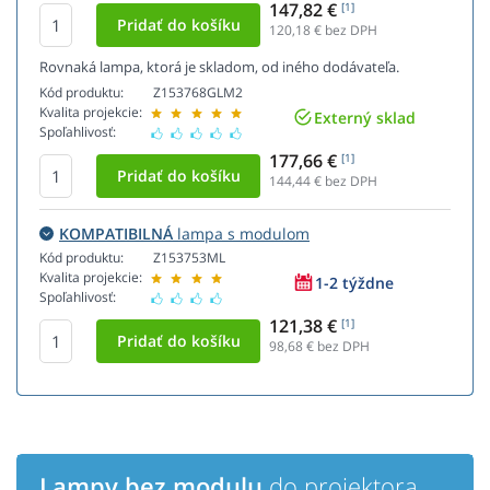
147,82 €
[1]
120,18
€ bez DPH
Rovnaká lampa, ktorá je skladom, od iného dodávateľa.
Kód produktu:
Z153768GLM2
Kvalita projekcie:
Externý sklad
Spoľahlivosť:
177,66 €
[1]
144,44
€ bez DPH
KOMPATIBILNÁ
lampa s modulom
Kód produktu:
Z153753ML
Kvalita projekcie:
1-2 týždne
Spoľahlivosť:
121,38 €
[1]
98,68
€ bez DPH
Lampy bez modulu
do projektora