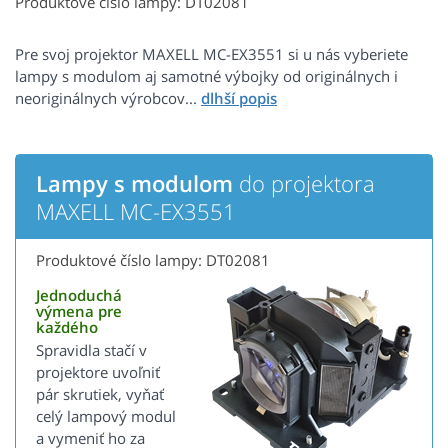
Produktové číslo lampy: DT02081
Pre svoj projektor MAXELL MC-EX3551 si u nás vyberiete
lampy s modulom aj samotné výbojky od originálnych i
neoriginálnych výrobcov...
Lampy s modulom
do projektora
MAXELL MC-EX3551
Produktové číslo lampy: DT02081
Jednoduchá
výmena pre
každého
Spravidla stačí v
projektore uvoľniť
pár skrutiek, vyňať
celý lampový modul
a vymeniť ho za