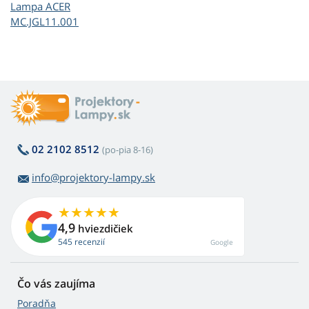
Lampa ACER
MC.JGL11.001
02 2102 8512
(po-pia 8-16)
info@projektory-lampy.sk
4,9
hviezdičiek
545 recenzií
Google
Čo vás zaujíma
Poradňa