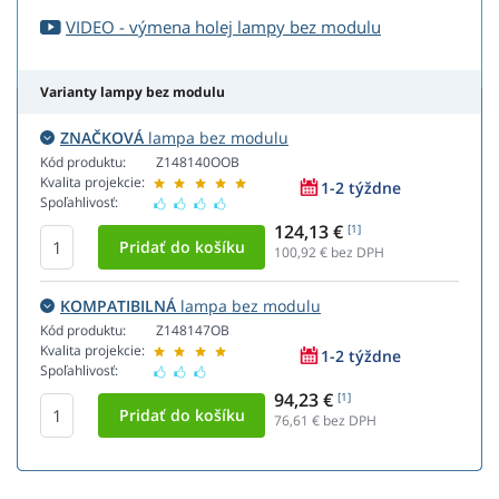
VIDEO - výmena holej lampy bez modulu
Varianty lampy bez modulu
ZNAČKOVÁ
lampa bez modulu
Kód produktu:
Z148140OOB
Kvalita projekcie:
1-2 týždne
Spoľahlivosť:
124,13 €
[1]
100,92
€ bez DPH
KOMPATIBILNÁ
lampa bez modulu
Kód produktu:
Z148147OB
Kvalita projekcie:
1-2 týždne
Spoľahlivosť:
94,23 €
[1]
76,61
€ bez DPH