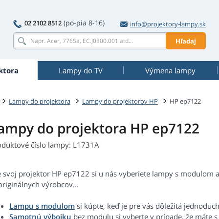
(po-pia 8-16)
02 2102 8512
info@projektory-lampy.sk
Hľadaj
ktora
Lampy do TV
Výmena lampy
Lampy do projektora
Lampy do projektorov HP
HP ep7122
ampy do projektora HP ep7122
oduktové číslo lampy: L1731A
e svoj projektor HP ep7122 si u nás vyberiete lampy s modulom a
riginálnych výrobcov...
Lampu s modulom
si kúpte, keď je pre vás dôležitá jednoduc
Samotnú výbojku
bez modulu si vyberte v prípade, že máte 