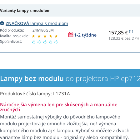
Varianty lampy s modulom
ZNAČKOVÁ
lampa s modulom
Kód produktu:
Z46180GLM
157,85 €
[1]
1-2 týždne
Kvalita projekcie:
128,33
€ bez DPH
Spoľahlivosť:
Lampy bez modulu
do projektora HP ep71
Produktové číslo lampy: L1731A
Náročnejšia výmena len pre skúsených a manuálne
zručných
Montáž samostatnej výbojky do pôvodného lampového
modulu projektora je omnoho zložitejšia, než výmena
kompletného modulu aj s lampou. Vybrať si môžete z dvoch
variantov lámp bez modulu - originálny alebo kompatibilný.