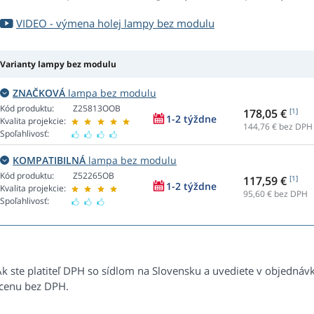
VIDEO - výmena holej lampy bez modulu
Varianty lampy bez modulu
ZNAČKOVÁ
lampa bez modulu
Kód produktu:
Z25813OOB
178,05 €
[1]
1-2 týždne
Kvalita projekcie:
144,76
€ bez DPH
Spoľahlivosť:
KOMPATIBILNÁ
lampa bez modulu
Kód produktu:
Z52265OB
117,59 €
[1]
1-2 týždne
Kvalita projekcie:
95,60
€ bez DPH
Spoľahlivosť:
Ak ste platiteľ DPH so sídlom na Slovensku a uvediete v objednáv
 cenu bez DPH.