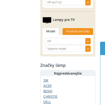
Lampy pre TV
Model
Produktové číslo
Značky lámp
Najpredávanejšie
3M
ACER
BENQ
CHRISTIE
DELL