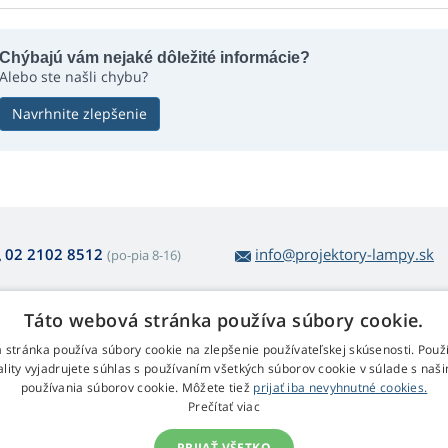
Chýbajú vám nejaké dôležité informácie?
Alebo ste našli chybu?
Navrhnite zlepšenie
02 2102 8512
info@projektory-lampy.sk
(po-pia 8-16)
Táto webová stránka používa súbory cookie.
 nákupe lámp
Web Retail s.r.o.
 stránka používa súbory cookie na zlepšenie používateľskej skúsenosti. Použ
ality vyjadrujete súhlas s používaním všetkých súborov cookie v súlade s naš
átenie a reklamácia
Kontakt
používania súborov cookie. Môžete tiež
prijať iba nevyhnutné cookies.
dnoduché vrátenie tovaru
Spracovanie osobných údajov
Prečítať viac
bchodné podmienky
klamačný poriadok
PRIJAŤ VŠETKO