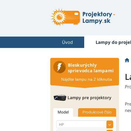
Úvod
Lampy do proje
Bleskurýchly
sprievodca lampami
L
Nájdite lampu na 2 kliknutia
Pr
Lampy pre projektory
Pr
neo
Model
Produktové číslo