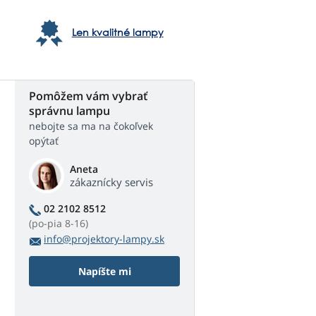
Len kvalitné lampy
Pomôžem vám vybrať
správnu lampu
nebojte sa ma na čokoľvek
opýtať
Aneta
zákaznícky servis
02 2102 8512
(po-pia 8-16)
info@projektory-lampy.sk
Napíšte mi