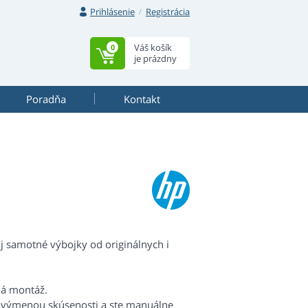
Prihlásenie
Registrácia
Váš košík
0
je prázdny
Poradňa
Kontakt
j samotné výbojky od originálnych i
há montáž.
s výmenou skúsenosti a ste manuálne