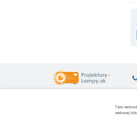
Čo vás zaujíma
O
Táto webová
webovej lok
Poradňa
Vr
Záruka na lampy
Je
Zľava za vernosť
O
Návod na výmenu lampy
Re