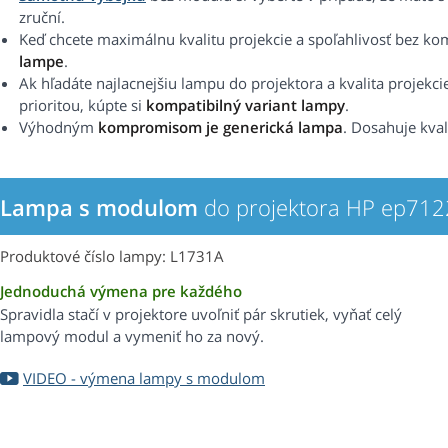
zruční.
Keď chcete maximálnu kvalitu projekcie a spoľahlivosť bez k
lampe
.
Ak hľadáte najlacnejšiu lampu do projektora a kvalita projekci
prioritou, kúpte si
kompatibilný variant lampy
.
Výhodným
kompromisom je generická lampa
. Dosahuje kval
Lampa s modulom
do projektora HP ep712
Produktové číslo lampy: L1731A
Jednoduchá výmena pre každého
Spravidla stačí v projektore uvoľniť pár skrutiek, vyňať celý
lampový modul a vymeniť ho za nový.
VIDEO - výmena lampy s modulom