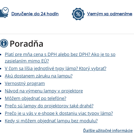
Doručenie do 24 hodín
Verným sa odmeníme
Poradňa
Platí pre mňa cena s DPH alebo bez DPH? Ako je to so
zasielaním mimo EÚ?
V čom sa líšia jednotlivé typy lámp? Ktorý vybrať?
Akú dostanem záruku na lampu?
Vernostný program
Návod na výmenu lampy v projektore
Môžem objednať po telefóne?
Prečo sú lampy do projektorov také drahé?
Prečo je u vás v e-shope k dostaniu viac typov lámp?
Kedy si môžem objednať lampu bez modulu?
Ďalšie užitočné informácie