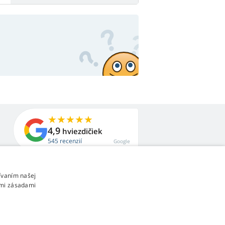
4,9
hviezdičiek
545 recenzií
Google
ívaním našej
imi zásadami