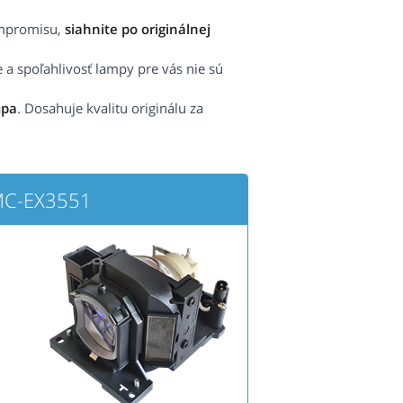
ompromisu,
siahnite po originálnej
e a spoľahlivosť lampy pre vás nie sú
mpa
. Dosahuje kvalitu originálu za
MC-EX3551