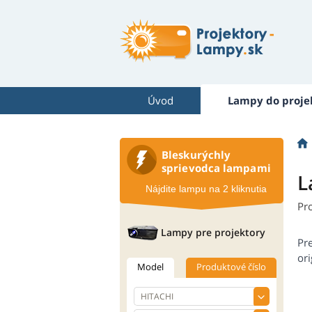
Úvod
Lampy do proje
Bleskurýchly
sprievodca lampami
L
Nájdite lampu na 2 kliknutia
Pr
Lampy pre projektory
Pr
ori
Model
Produktové číslo