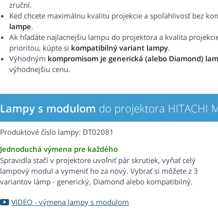
zruční.
Keď chcete maximálnu kvalitu projekcie a spoľahlivosť bez k
lampe
.
Ak hľadáte najlacnejšiu lampu do projektora a kvalita projekci
prioritou, kúpte si
kompatibilný variant lampy
.
Výhodným
kompromisom je generická (alebo Diamond) la
výhodnejšiu cenu.
Lampy s modulom
do projektora HITACHI 
Produktové číslo lampy: DT02081
Jednoduchá výmena pre každého
Spravidla stačí v projektore uvoľniť pár skrutiek, vyňať celý
lampový modul a vymeniť ho za nový. Vybrať si môžete z 3
variantov lámp - generický, Diamond alebo kompatibilný.
VIDEO - výmena lampy s modulom