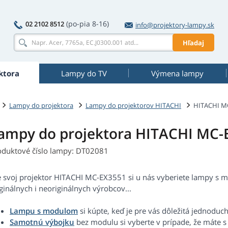
(po-pia 8-16)
02 2102 8512
info@projektory-lampy.sk
Hľadaj
ktora
Lampy do TV
Výmena lampy
Lampy do projektora
Lampy do projektorov HITACHI
HITACHI M
ampy do projektora HITACHI MC-
oduktové číslo lampy: DT02081
e svoj projektor HITACHI MC-EX3551 si u nás vyberiete lampy s
ginálnych i neoriginálnych výrobcov...
Lampu s modulom
si kúpte, keď je pre vás dôležitá jednoduc
Samotnú výbojku
bez modulu si vyberte v prípade, že máte 