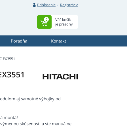
Prihlásenie
Registrácia
Váš košík
0
je prázdny
Poradňa
Kontakt
C-EX3551
EX3551
 modulom aj samotné výbojky od
há montáž.
s výmenou skúsenosti a ste manuálne