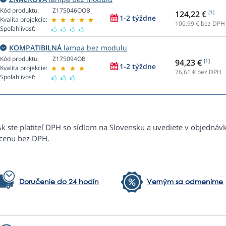
Kód produktu:
Z175046OOB
124,22 €
[1]
1-2 týždne
Kvalita projekcie:
100,99
€ bez DPH
Spoľahlivosť:
KOMPATIBILNÁ
lampa bez modulu
Kód produktu:
Z175094OB
94,23 €
[1]
1-2 týždne
Kvalita projekcie:
76,61
€ bez DPH
Spoľahlivosť:
Ak ste platiteľ DPH so sídlom na Slovensku a uvediete v objednáv
 cenu bez DPH.
Doručenie do 24 hodín
Verným sa odmeníme