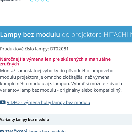
Lampy bez modulu
do projektora HITACHI
Produktové číslo lampy: DT02081
Náročnejšia výmena len pre skúsených a manuálne
zručných
Montáž samostatnej výbojky do pôvodného lampového
modulu projektora je omnoho zložitejšia, než výmena
kompletného modulu aj s lampou. Vybrať si môžete z dvoch
variantov lámp bez modulu - originálny alebo kompatibilný.
VIDEO - výmena holej lampy bez modulu
Varianty lampy bez modulu
ZNAČKOVÁ
lampa bez modulu