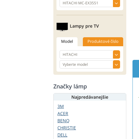
Lampy pre TV
Model
Produktové číslo
Značky lámp
Najpredávanejšie
3M
ACER
BENQ
CHRISTIE
DELL