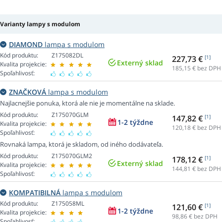
Varianty lampy s modulom
DIAMOND
lampa s modulom
Kód produktu:
Z175082DL
227,73 €
[1]
Externý sklad
Kvalita projekcie:
185,15
€ bez DPH
Spoľahlivosť:
ZNAČKOVÁ
lampa s modulom
Najlacnejšie ponuka, ktorá ale nie je momentálne na sklade.
Kód produktu:
Z175070GLM
147,82 €
[1]
1-2 týždne
Kvalita projekcie:
120,18
€ bez DPH
Spoľahlivosť:
Rovnaká lampa, ktorá je skladom, od iného dodávateľa.
Kód produktu:
Z175070GLM2
178,12 €
[1]
Externý sklad
Kvalita projekcie:
144,81
€ bez DPH
Spoľahlivosť:
KOMPATIBILNÁ
lampa s modulom
Kód produktu:
Z175058ML
121,60 €
[1]
1-2 týždne
Kvalita projekcie:
98,86
€ bez DPH
Spoľahlivosť: