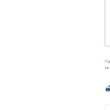
[1]
za