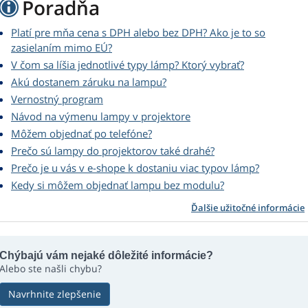
Poradňa
Platí pre mňa cena s DPH alebo bez DPH? Ako je to so
zasielaním mimo EÚ?
V čom sa líšia jednotlivé typy lámp? Ktorý vybrať?
Akú dostanem záruku na lampu?
Vernostný program
Návod na výmenu lampy v projektore
Môžem objednať po telefóne?
Prečo sú lampy do projektorov také drahé?
Prečo je u vás v e-shope k dostaniu viac typov lámp?
Kedy si môžem objednať lampu bez modulu?
Ďalšie užitočné informácie
Chýbajú vám nejaké dôležité informácie?
Alebo ste našli chybu?
Navrhnite zlepšenie