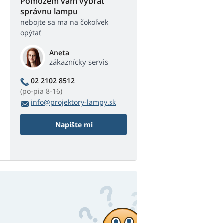
Pomôžem vám vybrať
správnu lampu
nebojte sa ma na čokoľvek
opýtať
Aneta
zákaznícky servis
02 2102 8512
(po-pia 8-16)
info@projektory-lampy.sk
Napíšte mi