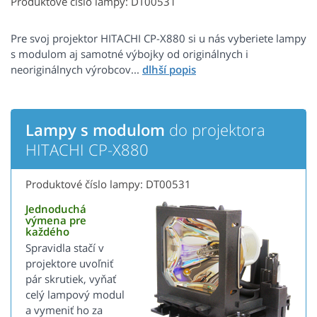
Produktové číslo lampy: DT00531
Pre svoj projektor HITACHI CP-X880 si u nás vyberiete lampy
s modulom aj samotné výbojky od originálnych i
neoriginálnych výrobcov...
Lampy s modulom
do projektora
HITACHI CP-X880
Produktové číslo lampy: DT00531
Jednoduchá
výmena pre
každého
Spravidla stačí v
projektore uvoľniť
pár skrutiek, vyňať
celý lampový modul
a vymeniť ho za