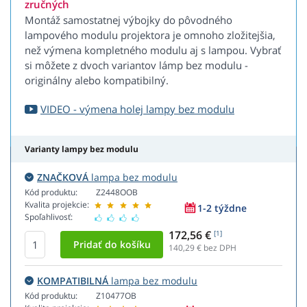
zručných
Montáž samostatnej výbojky do pôvodného
lampového modulu projektora je omnoho zložitejšia,
než výmena kompletného modulu aj s lampou. Vybrať
si môžete z dvoch variantov lámp bez modulu -
originálny alebo kompatibilný.
VIDEO - výmena holej lampy bez modulu
Varianty lampy bez modulu
ZNAČKOVÁ
lampa bez modulu
Kód produktu:
Z2448OOB
Kvalita projekcie:
1-2 týždne
Spoľahlivosť:
172,56 €
[1]
140,29
€ bez DPH
KOMPATIBILNÁ
lampa bez modulu
Kód produktu:
Z10477OB