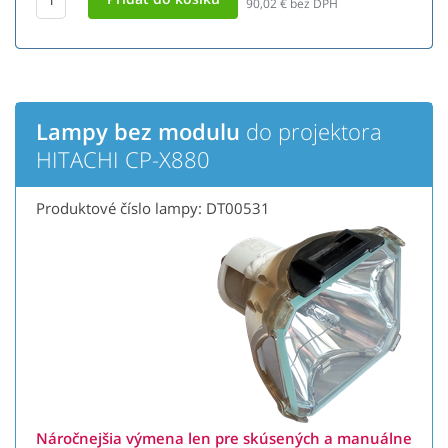
90,02
€ bez DPH
Lampy bez modulu
do projektora
HITACHI CP-X880
Produktové číslo lampy: DT00531
Náročnejšia výmena len pre skúsených a manuálne