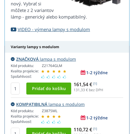
nový. Vybrať si
môžete z 2 variantov
lámp - generický alebo kompatibilný.
VIDEO - výmena lampy s modulom
Varianty lampy s modulom
ZNAČKOVÁ
lampa s modulom
Kód produktu:
Z21764GLM
Kvalita projekcie:
1-2 týždne
Spoľahlivosť:
161,54 €
[1]
131,33
€ bez DPH
KOMPATIBILNÁ
lampa s modulom
Kód produktu:
Z3875ML
Kvalita projekcie:
1-2 týždne
Spoľahlivosť:
110,72 €
[1]