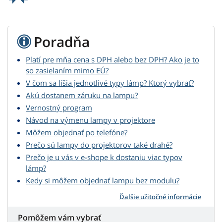
Poradňa
Platí pre mňa cena s DPH alebo bez DPH? Ako je to
so zasielaním mimo EÚ?
V čom sa líšia jednotlivé typy lámp? Ktorý vybrať?
Akú dostanem záruku na lampu?
Vernostný program
Návod na výmenu lampy v projektore
Môžem objednať po telefóne?
Prečo sú lampy do projektorov také drahé?
Prečo je u vás v e-shope k dostaniu viac typov
lámp?
Kedy si môžem objednať lampu bez modulu?
Ďalšie užitočné informácie
Pomôžem vám vybrať