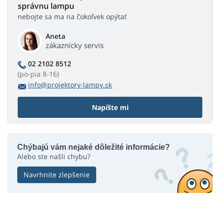
správnu lampu
nebojte sa ma na čokoľvek opýtať
Aneta
zákaznícky servis
02 2102 8512
(po-pia 8-16)
info@projektory-lampy.sk
Napíšte mi
Chýbajú vám nejaké dôležité informácie?
Alebo ste našli chybu?
Navrhnite zlepšenie