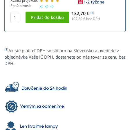
Kvalita projekcie:
1-2 týždne
Spoľahlivosť:
132,70 €
[1]
107,89
€ bez DPH
[1]
Ak ste platiteľ DPH so sídlom na Slovensku a uvediete v
objednávke Vaše IČ DPH, dostanete od nás tovar za cenu bez
DPH.
Doručenie do 24 hodín
Verným sa odmeníme
Len kvalitné lampy