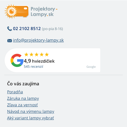
02 2102 8512
(po-pia 8-16)
info@projektory-lampy.sk
4,9
hviezdičiek
545 recenzií
Google
Čo vás zaujíma
Poradňa
Záruka na lampy
Zľava za vernosť
Návod na výmenu lampy
Aký variant lampy vybrať