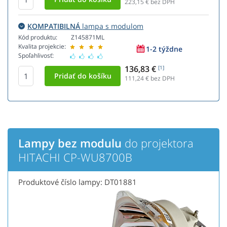
223,15
€ bez DPH
KOMPATIBILNÁ
lampa s modulom
Kód produktu:
Z145871ML
Kvalita projekcie:
1-2 týždne
Spoľahlivosť:
136,83 €
[1]
111,24
€ bez DPH
Lampy bez modulu
do projektora
HITACHI CP-WU8700B
Produktové číslo lampy: DT01881