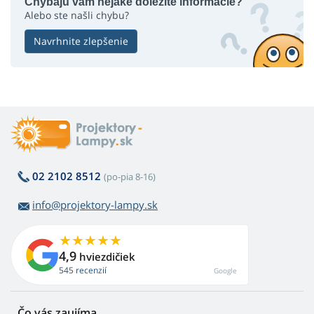
Chýbajú vám nejaké dôležité informácie?
Alebo ste našli chybu?
Navrhnite zlepšenie
02 2102 8512
(po-pia 8-16)
info@projektory-lampy.sk
4,9
hviezdičiek
545 recenzií
Google
Čo vás zaujíma