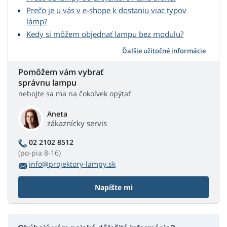
Prečo je u vás v e-shope k dostaniu viac typov
lámp?
Kedy si môžem objednať lampu bez modulu?
Ďalšie užitočné informácie
Pomôžem vám vybrať
správnu lampu
nebojte sa ma na čokoľvek opýtať
Aneta
zákaznícky servis
02 2102 8512
(po-pia 8-16)
info@projektory-lampy.sk
Napíšte mi