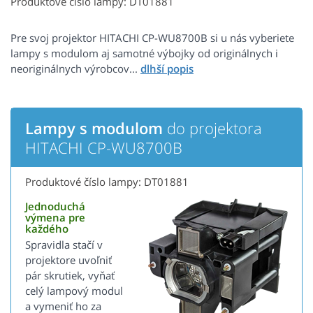
Produktové číslo lampy: DT01881
Pre svoj projektor HITACHI CP-WU8700B si u nás vyberiete
lampy s modulom aj samotné výbojky od originálnych i
neoriginálnych výrobcov...
Lampy s modulom
do projektora
HITACHI CP-WU8700B
Produktové číslo lampy: DT01881
Jednoduchá
výmena pre
každého
Spravidla stačí v
projektore uvoľniť
pár skrutiek, vyňať
celý lampový modul
a vymeniť ho za