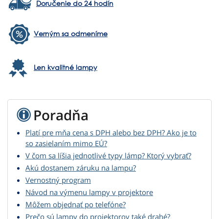
Doručenie do 24 hodín
Verným sa odmeníme
Len kvalitné lampy
Poradňa
Platí pre mňa cena s DPH alebo bez DPH? Ako je to
so zasielaním mimo EÚ?
V čom sa líšia jednotlivé typy lámp? Ktorý vybrať?
Akú dostanem záruku na lampu?
Vernostný program
Návod na výmenu lampy v projektore
Môžem objednať po telefóne?
Prečo sú lampy do projektorov také drahé?