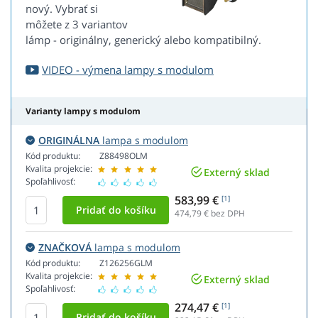
nový. Vybrať si
môžete z 3 variantov
lámp - originálny, generický alebo kompatibilný.
VIDEO - výmena lampy s modulom
Varianty lampy s modulom
ORIGINÁLNA
lampa s modulom
Kód produktu:
Z88498OLM
Kvalita projekcie:
Externý sklad
Spoľahlivosť:
583,99 €
[1]
474,79
€ bez DPH
ZNAČKOVÁ
lampa s modulom
Kód produktu:
Z126256GLM
Kvalita projekcie:
Externý sklad
Spoľahlivosť:
274,47 €
[1]