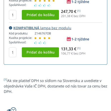
Kvalita projekcie:
1-2 týždne
Spoľahlivosť:
247,70 €
[1]
201,38
€ bez DPH
KOMPATIBILNÁ
lampa bez modulu
Kód produktu:
Z146767OB
Kvalita projekcie:
1-2 týždne
Spoľahlivosť:
131,33 €
[1]
106,77
€ bez DPH
[1]
Ak ste platiteľ DPH so sídlom na Slovensku a uvediete v
objednávke Vaše IČ DPH, dostanete od nás tovar za cenu bez
DPH.