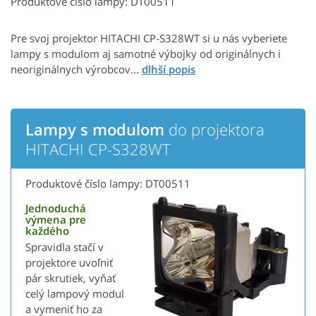
Produktové číslo lampy: DT00511
Pre svoj projektor HITACHI CP-S328WT si u nás vyberiete
lampy s modulom aj samotné výbojky od originálnych i
neoriginálnych výrobcov...
Lampy s modulom
do projektora
HITACHI CP-S328WT
Produktové číslo lampy: DT00511
Jednoduchá
výmena pre
každého
Spravidla stačí v
projektore uvoľniť
pár skrutiek, vyňať
celý lampový modul
a vymeniť ho za