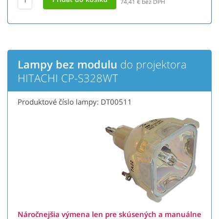
74,41
€ bez DPH
Lampy bez modulu
do projektora
HITACHI CP-S328WT
Produktové číslo lampy: DT00511
Náročnejšia výmena len pre skúsených a manuálne