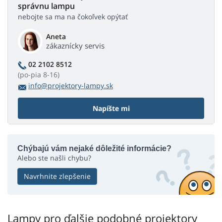
správnu lampu
nebojte sa ma na čokoľvek opýtať
Aneta
zákaznícky servis
02 2102 8512
(po-pia 8-16)
info@projektory-lampy.sk
Napíšte mi
Chýbajú vám nejaké dôležité informácie?
Alebo ste našli chybu?
Navrhnite zlepšenie
Lampy pro ďalšie podobné projektory