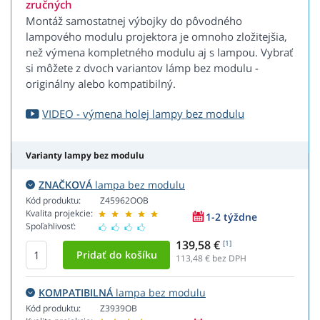
zručných
Montáž samostatnej výbojky do pôvodného
lampového modulu projektora je omnoho zložitejšia,
než výmena kompletného modulu aj s lampou. Vybrať
si môžete z dvoch variantov lámp bez modulu -
originálny alebo kompatibilný.
VIDEO - výmena holej lampy bez modulu
Varianty lampy bez modulu
ZNAČKOVÁ
lampa bez modulu
Kód produktu:
Z45962OOB
Kvalita projekcie:
1-2 týždne
Spoľahlivosť:
139,58 €
[1]
113,48
€ bez DPH
KOMPATIBILNÁ
lampa bez modulu
Kód produktu:
Z3939OB