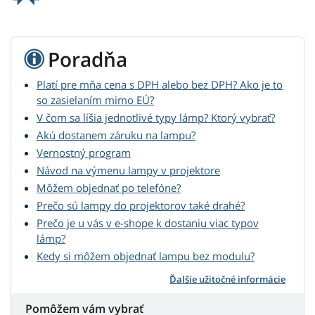
Poradňa
Platí pre mňa cena s DPH alebo bez DPH? Ako je to
so zasielaním mimo EÚ?
V čom sa líšia jednotlivé typy lámp? Ktorý vybrať?
Akú dostanem záruku na lampu?
Vernostný program
Návod na výmenu lampy v projektore
Môžem objednať po telefóne?
Prečo sú lampy do projektorov také drahé?
Prečo je u vás v e-shope k dostaniu viac typov
lámp?
Kedy si môžem objednať lampu bez modulu?
Ďalšie užitočné informácie
Pomôžem vám vybrať