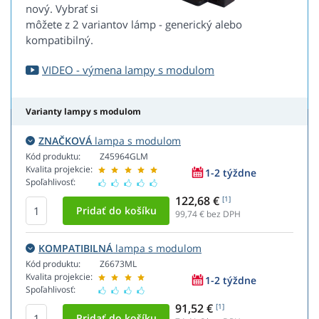
nový. Vybrať si
môžete z 2 variantov lámp - generický alebo
kompatibilný.
VIDEO - výmena lampy s modulom
Varianty lampy s modulom
ZNAČKOVÁ
lampa s modulom
Kód produktu:
Z45964GLM
Kvalita projekcie:
1-2 týždne
Spoľahlivosť:
122,68 €
[1]
99,74
€ bez DPH
KOMPATIBILNÁ
lampa s modulom
Kód produktu:
Z6673ML
Kvalita projekcie:
1-2 týždne
Spoľahlivosť:
91,52 €
[1]