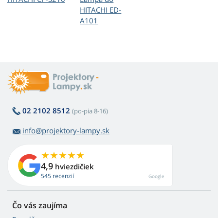
HITACHI ED-
A101
02 2102 8512
(po-pia 8-16)
info@projektory-lampy.sk
4,9
hviezdičiek
545 recenzií
Google
Čo vás zaujíma