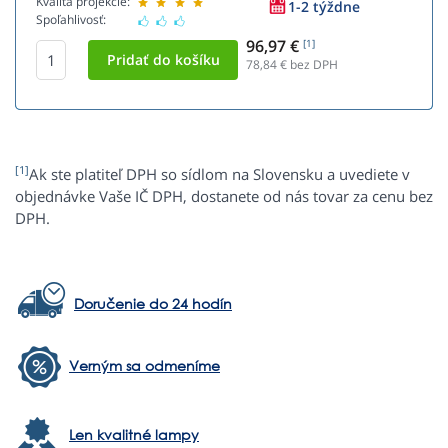
Kvalita projekcie:
1-2 týždne
Spoľahlivosť:
96,97 €
[1]
78,84
€ bez DPH
[1]
Ak ste platiteľ DPH so sídlom na Slovensku a uvediete v
objednávke Vaše IČ DPH, dostanete od nás tovar za cenu bez
DPH.
Doručenie do 24 hodín
Verným sa odmeníme
Len kvalitné lampy