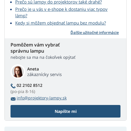
Prečo sú lampy do projektorov také drahé?
Prečo je u vás v e-shope k dostaniu viac typov
lámp?
Kedy si môžem objednať lampu bez modulu?
Ďalšie užitočné informácie
Pomôžem vám vybrať
správnu lampu
nebojte sa ma na čokoľvek opýtať
Aneta
zákaznícky servis
02 2102 8512
(po-pia 8-16)
info@projektory-lampy.sk
Napíšte mi