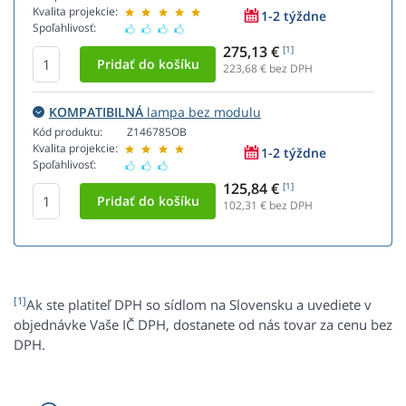
Kvalita projekcie:
1-2 týždne
Spoľahlivosť:
275,13 €
[1]
223,68
€ bez DPH
KOMPATIBILNÁ
lampa bez modulu
Kód produktu:
Z146785OB
Kvalita projekcie:
1-2 týždne
Spoľahlivosť:
125,84 €
[1]
102,31
€ bez DPH
[1]
Ak ste platiteľ DPH so sídlom na Slovensku a uvediete v
objednávke Vaše IČ DPH, dostanete od nás tovar za cenu bez
DPH.