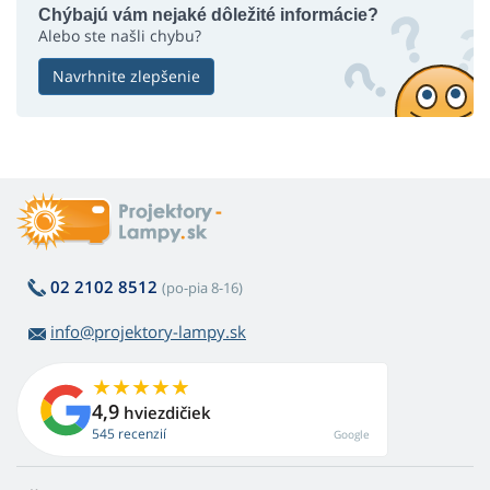
Chýbajú vám nejaké dôležité informácie?
Alebo ste našli chybu?
Navrhnite zlepšenie
02 2102 8512
(po-pia 8-16)
info@projektory-lampy.sk
4,9
hviezdičiek
545 recenzií
Google