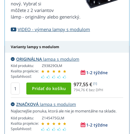
nový. Vybrať si
môžete z 2 variantov
lámp - originálny alebo generický.
VIDEO - výmena lampy s modulom
Varianty lampy s modulom
ORIGINÁLNA
lampa s modulom
Kód produktu:
Z93829OLM
Kvalita projekcie:
1-2 týždne
Spoľahlivosť:
977,55 €
[1]
794,76
€ bez DPH
ZNAČKOVÁ
lampa s modulom
Najlacnejšie ponuka, ktorá ale nie je momentálne na sklade.
Kód produktu:
Z145475GLM
Kvalita projekcie:
1-2 týždne
Spoľahlivosť: