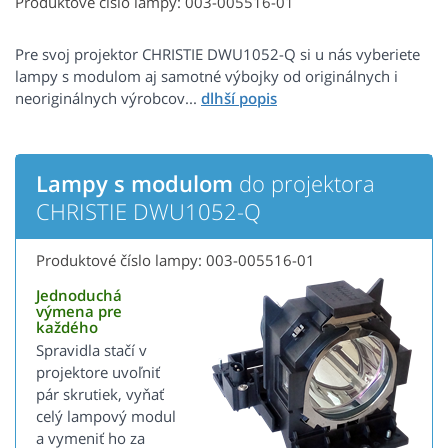
Produktové číslo lampy: 003-005516-01
Pre svoj projektor CHRISTIE DWU1052-Q si u nás vyberiete
lampy s modulom aj samotné výbojky od originálnych i
neoriginálnych výrobcov...
Lampy s modulom
do projektora
CHRISTIE DWU1052-Q
Produktové číslo lampy: 003-005516-01
Jednoduchá
výmena pre
každého
Spravidla stačí v
projektore uvoľniť
pár skrutiek, vyňať
celý lampový modul
a vymeniť ho za