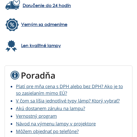
Doručenie do 24 hodín
Verným sa odmeníme
Len kvalitné lampy
Poradňa
Platí pre mňa cena s DPH alebo bez DPH? Ako je to
so zasielaním mimo EÚ?
V čom sa líšia jednotlivé typy lámp? Ktorý vybrať?
Akú dostanem záruku na lampu?
Vernostný program
Návod na výmenu lampy v projektore
Môžem objednať po telefóne?