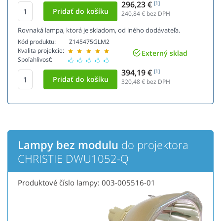
296,23 €
[1]
240,84
€ bez DPH
Rovnaká lampa, ktorá je skladom, od iného dodávateľa.
Kód produktu:
Z145475GLM2
Kvalita projekcie:
Externý sklad
Spoľahlivosť:
394,19 €
[1]
320,48
€ bez DPH
Lampy bez modulu
do projektora
CHRISTIE DWU1052-Q
Produktové číslo lampy: 003-005516-01