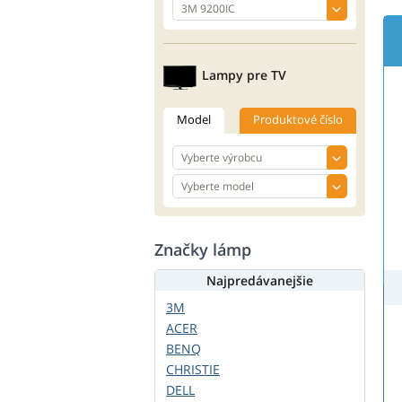
Lampy pre TV
Model
Produktové číslo
Značky lámp
Najpredávanejšie
3M
ACER
BENQ
CHRISTIE
DELL