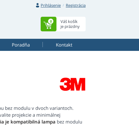
Prihlásenie
Registrácia
Váš košík
0
je prázdny
Poradňa
Kontakt
pu bez modulu v dvoch variantoch.
alite projekcie a minimálnej
šia je kompatibilná lampa
bez modulu