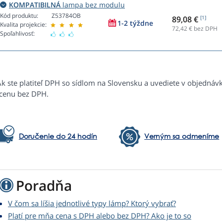
KOMPATIBILNÁ
lampa bez modulu
Kód produktu:
Z53784OB
89,08 €
[1]
1-2 týždne
Kvalita projekcie:
72,42
€ bez DPH
Spoľahlivosť:
Ak ste platiteľ DPH so sídlom na Slovensku a uvediete v objednáv
 cenu bez DPH.
Doručenie do 24 hodín
Verným sa odmeníme
Poradňa
V čom sa líšia jednotlivé typy lámp? Ktorý vybrať?
Platí pre mňa cena s DPH alebo bez DPH? Ako je to so