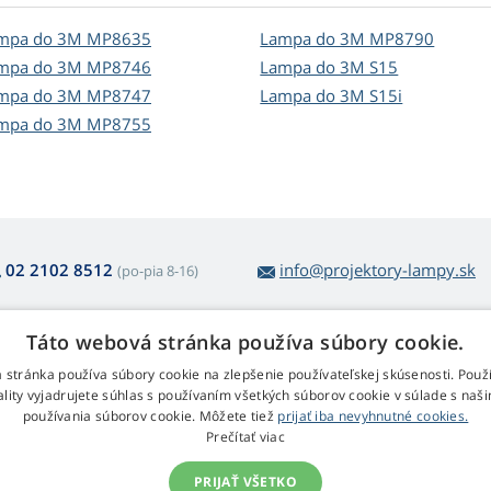
mpa do 3M MP8635
Lampa do 3M MP8790
mpa do 3M MP8746
Lampa do 3M S15
mpa do 3M MP8747
Lampa do 3M S15i
mpa do 3M MP8755
02 2102 8512
info@projektory-lampy.sk
(po-pia 8-16)
Táto webová stránka používa súbory cookie.
 nákupe lámp
Web Retail s.r.o.
 stránka používa súbory cookie na zlepšenie používateľskej skúsenosti. Použ
ality vyjadrujete súhlas s používaním všetkých súborov cookie v súlade s naš
átenie a reklamácia
Kontakt
používania súborov cookie. Môžete tiež
prijať iba nevyhnutné cookies.
dnoduché vrátenie tovaru
Spracovanie osobných údajov
Prečítať viac
bchodné podmienky
klamačný poriadok
PRIJAŤ VŠETKO