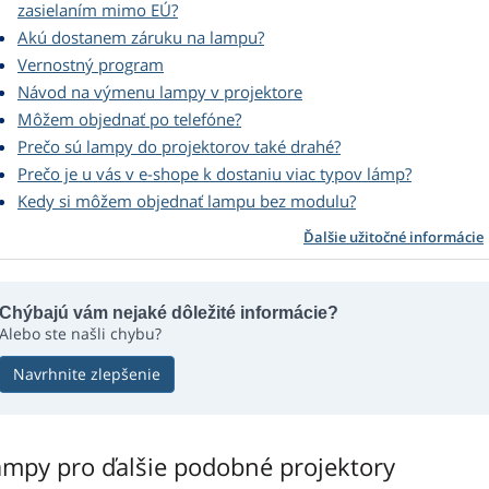
zasielaním mimo EÚ?
Akú dostanem záruku na lampu?
Vernostný program
Návod na výmenu lampy v projektore
Môžem objednať po telefóne?
Prečo sú lampy do projektorov také drahé?
Prečo je u vás v e-shope k dostaniu viac typov lámp?
Kedy si môžem objednať lampu bez modulu?
Ďalšie užitočné informácie
Chýbajú vám nejaké dôležité informácie?
Alebo ste našli chybu?
Navrhnite zlepšenie
ampy pro ďalšie podobné projektory