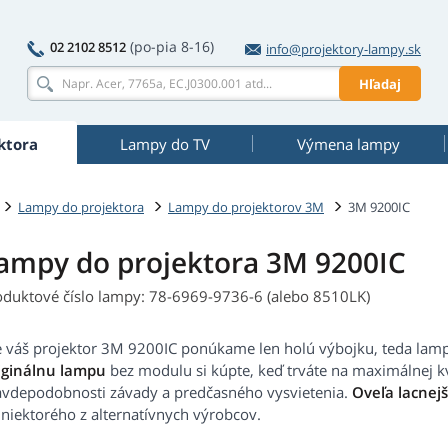
(po-pia 8-16)
02 2102 8512
info@projektory-lampy.sk
Hľadaj
ktora
Lampy do TV
Výmena lampy
Lampy do projektora
Lampy do projektorov 3M
3M 9200IC
ampy do projektora 3M 9200IC
oduktové číslo lampy: 78-6969-9736-6 (alebo 8510LK)
e váš projektor 3M 9200IC ponúkame len holú výbojku, teda lam
iginálnu lampu
bez modulu si kúpte, keď trváte na maximálnej kv
avdepodobnosti závady a predčasného vysvietenia.
Oveľa lacnej
 niektorého z alternatívnych výrobcov.