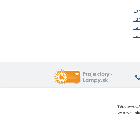
La
La
La
La
Čo vás zaujíma
O
Táto webová
webovej lok
Poradňa
Vr
Záruka na lampy
Je
Zľava za vernosť
O
Návod na výmenu lampy
Re