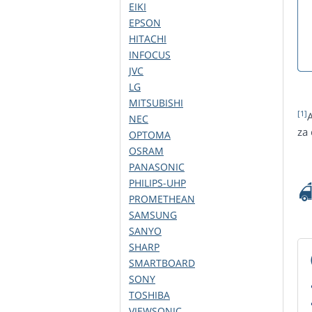
EIKI
EPSON
HITACHI
INFOCUS
JVC
LG
MITSUBISHI
[1]
NEC
za
OPTOMA
OSRAM
PANASONIC
PHILIPS-UHP
PROMETHEAN
SAMSUNG
SANYO
SHARP
SMARTBOARD
SONY
TOSHIBA
VIEWSONIC