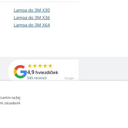
Lampa do 3M X30
Lampa do 3M X36
Lampa do 3M X64
4,9
hviezdičiek
545 recenzií
Google
ívaním našej
imi zásadami