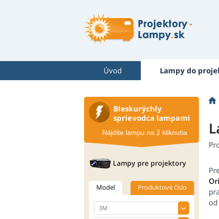
Úvod
Lampy do proje
Bleskurýchly
sprievodca lampami
L
Nájdite lampu na 2 kliknutia
Pr
Lampy pre projektory
Pr
Or
Model
Produktové číslo
pr
od