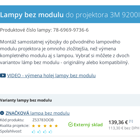
Lampy bez modulu
do projektora 3M 9200
Produktové číslo lampy: 78-6969-9736-6
Montáž samostatnej výbojky do pôvodného lampového
modulu projektora je omnoho zložitejšia, než výmena
kompletného modulu aj s lampou. Vybrať si môžete z dvoch
variantov lámp bez modulu - originálny alebo kompatibilný.
VIDEO - výmena holej lampy bez modulu
Varianty lampy bez modulu
ZNAČKOVÁ
lampa bez modulu
Kód produktu:
Z53783OOB
139,36 €
[1]
Externý sklad
Kvalita projekcie:
113,30
€ bez DPH
Spoľahlivosť: