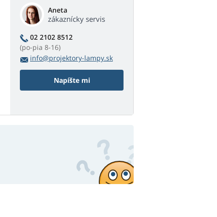
Aneta
zákaznícky servis
02 2102 8512
(po-pia 8-16)
info@projektory-lampy.sk
Napíšte mi