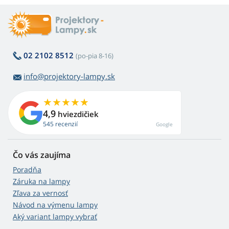
02 2102 8512
(po-pia 8-16)
info@projektory-lampy.sk
4,9
hviezdičiek
545 recenzií
Google
Čo vás zaujíma
Poradňa
Záruka na lampy
Zľava za vernosť
Návod na výmenu lampy
Aký variant lampy vybrať