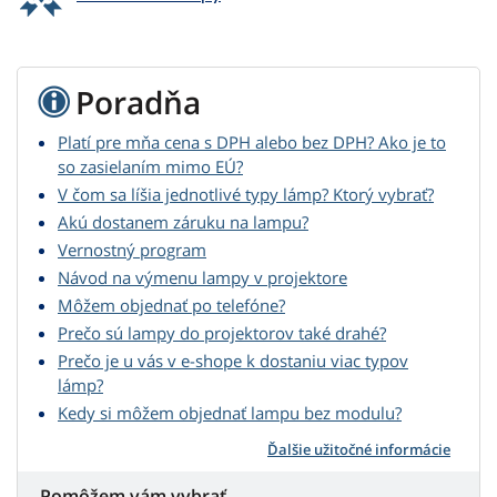
Poradňa
Platí pre mňa cena s DPH alebo bez DPH? Ako je to
so zasielaním mimo EÚ?
V čom sa líšia jednotlivé typy lámp? Ktorý vybrať?
Akú dostanem záruku na lampu?
Vernostný program
Návod na výmenu lampy v projektore
Môžem objednať po telefóne?
Prečo sú lampy do projektorov také drahé?
Prečo je u vás v e-shope k dostaniu viac typov
lámp?
Kedy si môžem objednať lampu bez modulu?
Ďalšie užitočné informácie
Pomôžem vám vybrať