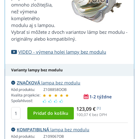
omnoho zložitejšia,
než výmena
kompletného
modulu aj s lampou.
Vybrať si môžete z dvoch variantov lámp bez modulu -
originálny alebo kompatibilný.
VIDEO - výmena holej lampy bez modulu
Varianty lampy bez modulu
ZNAČKOVÁ
lampa bez modulu
Kód produktu:
Z108858OOB
Kvalita projekcie:
1-2 týždne
Spoľahlivosť:
123,09 €
[1]
100,07
€ bez DPH
KOMPATIBILNÁ
lampa bez modulu
Kód produktu:
Z109067OB