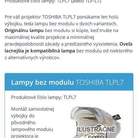
Produktové číslo lampy: TLPL7 (alebo TLP-L7)
Pre váš projektor TOSHIBA TLPL7 ponúkame len holú
výbojku, teda lampu bez modulu v dvoch variantoch.
Originálnu lampu
bez modulu si kúpte, keď trváte na
maximálnej kvalite projekcie a minimálnej
pravdepodobnosti závady a predčasného vysvietenia.
Oveľa
lacnejšia je kompatibilná lampa
bez modulu od niektorého
z alternatívnych výrobcov.
Lampy bez modulu
TOSHIBA TLPL7
Produktové číslo lampy: TLPL7
Montáž samostatnej
výbojky do
pôvodného
lampového modulu
projektora je