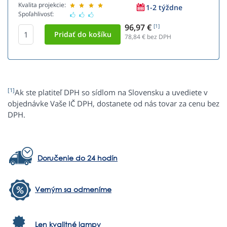
Kvalita projekcie:
1-2 týždne
Spoľahlivosť:
96,97 €
[1]
78,84
€ bez DPH
[1]
Ak ste platiteľ DPH so sídlom na Slovensku a uvediete v
objednávke Vaše IČ DPH, dostanete od nás tovar za cenu bez
DPH.
Doručenie do 24 hodín
Verným sa odmeníme
Len kvalitné lampy