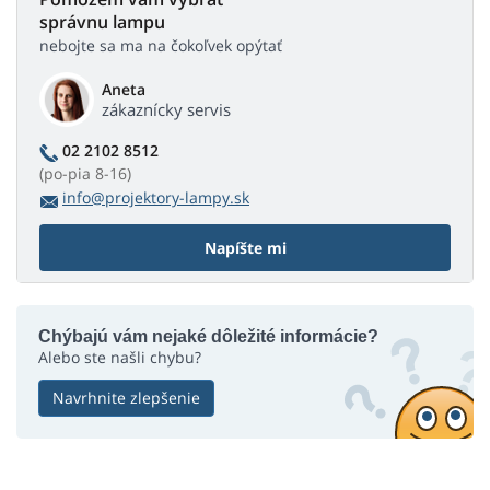
správnu lampu
nebojte sa ma na čokoľvek opýtať
Aneta
zákaznícky servis
02 2102 8512
(po-pia 8-16)
info@projektory-lampy.sk
Napíšte mi
Chýbajú vám nejaké dôležité informácie?
Alebo ste našli chybu?
Navrhnite zlepšenie