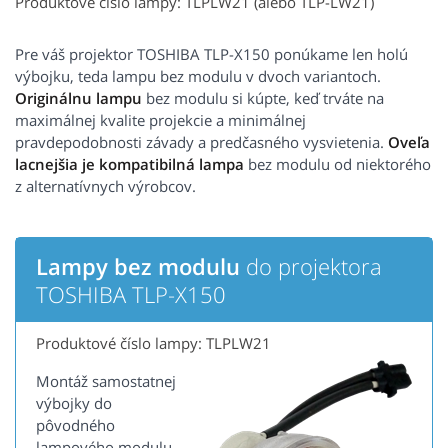
Produktové číslo lampy: TLPLW21 (alebo TLP-LW21)
Pre váš projektor TOSHIBA TLP-X150 ponúkame len holú
výbojku, teda lampu bez modulu v dvoch variantoch.
Originálnu lampu
bez modulu si kúpte, keď trváte na
maximálnej kvalite projekcie a minimálnej
pravdepodobnosti závady a predčasného vysvietenia.
Oveľa
lacnejšia je kompatibilná lampa
bez modulu od niektorého
z alternatívnych výrobcov.
Lampy bez modulu
do projektora
TOSHIBA TLP-X150
Produktové číslo lampy: TLPLW21
Montáž samostatnej
výbojky do
pôvodného
lampového modulu