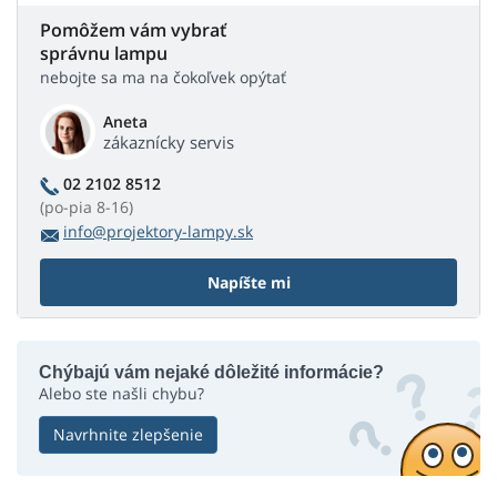
Pomôžem vám vybrať
správnu lampu
nebojte sa ma na čokoľvek opýtať
Aneta
zákaznícky servis
02 2102 8512
(po-pia 8-16)
info@projektory-lampy.sk
Napíšte mi
Chýbajú vám nejaké dôležité informácie?
Alebo ste našli chybu?
Navrhnite zlepšenie