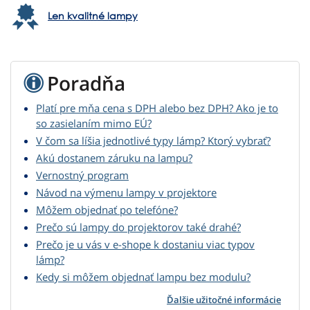
Len kvalitné lampy
Poradňa
Platí pre mňa cena s DPH alebo bez DPH? Ako je to
so zasielaním mimo EÚ?
V čom sa líšia jednotlivé typy lámp? Ktorý vybrať?
Akú dostanem záruku na lampu?
Vernostný program
Návod na výmenu lampy v projektore
Môžem objednať po telefóne?
Prečo sú lampy do projektorov také drahé?
Prečo je u vás v e-shope k dostaniu viac typov
lámp?
Kedy si môžem objednať lampu bez modulu?
Ďalšie užitočné informácie