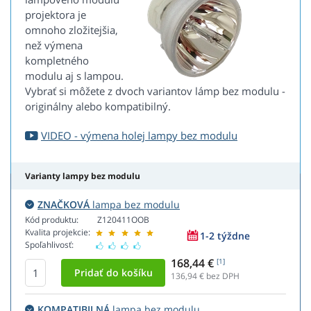
projektora je
omnoho zložitejšia,
než výmena
kompletného
modulu aj s lampou.
Vybrať si môžete z dvoch variantov lámp bez modulu -
originálny alebo kompatibilný.
VIDEO - výmena holej lampy bez modulu
Varianty lampy bez modulu
ZNAČKOVÁ
lampa bez modulu
Kód produktu:
Z120411OOB
Kvalita projekcie:
1-2 týždne
Spoľahlivosť:
168,44 €
[1]
136,94
€ bez DPH
KOMPATIBILNÁ
lampa bez modulu