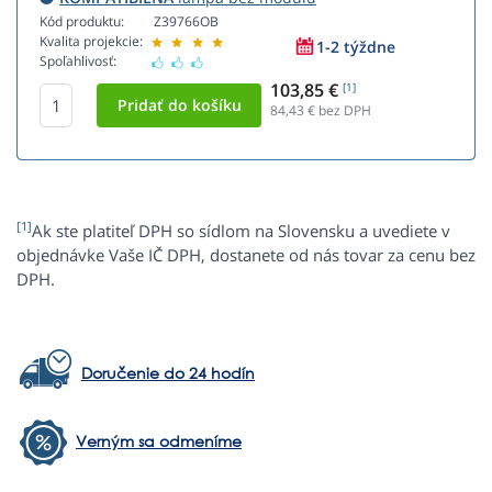
Kód produktu:
Z39766OB
Kvalita projekcie:
1-2 týždne
Spoľahlivosť:
103,85 €
[1]
84,43
€ bez DPH
[1]
Ak ste platiteľ DPH so sídlom na Slovensku a uvediete v
objednávke Vaše IČ DPH, dostanete od nás tovar za cenu bez
DPH.
Doručenie do 24 hodín
Verným sa odmeníme