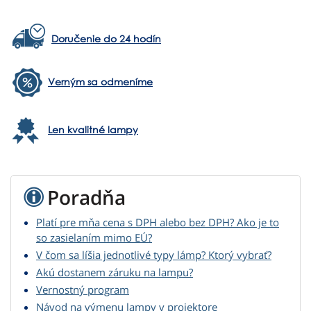
Doručenie do 24 hodín
Verným sa odmeníme
Len kvalitné lampy
Poradňa
Platí pre mňa cena s DPH alebo bez DPH? Ako je to
so zasielaním mimo EÚ?
V čom sa líšia jednotlivé typy lámp? Ktorý vybrať?
Akú dostanem záruku na lampu?
Vernostný program
Návod na výmenu lampy v projektore