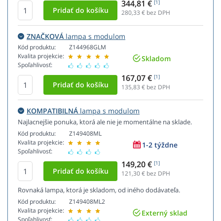
344,81 €
[1]
280,33
€ bez DPH
ZNAČKOVÁ
lampa s modulom
Kód produktu:
Z144968GLM
Kvalita projekcie:
Skladom
Spoľahlivosť:
167,07 €
[1]
135,83
€ bez DPH
KOMPATIBILNÁ
lampa s modulom
Najlacnejšie ponuka, ktorá ale nie je momentálne na sklade.
Kód produktu:
Z149408ML
Kvalita projekcie:
1-2 týždne
Spoľahlivosť:
149,20 €
[1]
121,30
€ bez DPH
Rovnaká lampa, ktorá je skladom, od iného dodávateľa.
Kód produktu:
Z149408ML2
Kvalita projekcie:
Externý sklad
Spoľahlivosť: