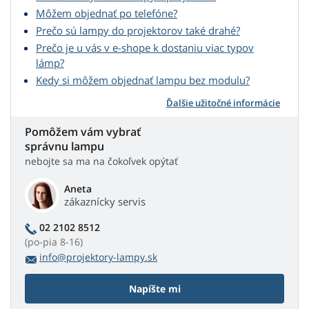
Môžem objednať po telefóne?
Prečo sú lampy do projektorov také drahé?
Prečo je u vás v e-shope k dostaniu viac typov
lámp?
Kedy si môžem objednať lampu bez modulu?
Ďalšie užitočné informácie
Pomôžem vám vybrať
správnu lampu
nebojte sa ma na čokoľvek opýtať
Aneta
zákaznícky servis
02 2102 8512
(po-pia 8-16)
info@projektory-lampy.sk
Napíšte mi