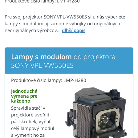
Produktové číslo lampy: LMP-H280
Pre svoj projektor SONY VPL-VW550ES si u nás vyberiete
lampy s modulom aj samotné výbojky od originálnych i
neoriginálnych výrobcov...
Lampy s modulom
do projektora
SONY VPL-VW550ES
Produktové číslo lampy: LMP-H280
Jednoduchá
výmena pre
každého
Spravidla stačí v
projektore uvoľniť
pár skrutiek, vyňať
celý lampový modul
a vymeniť ho za