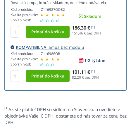
Rovnaká lampa, ktorá je skladom, od iného dodávateľa.
Kód produktu:
Z116987OOB2
Kvalita projekcie:
Skladom
Spoľahlivosť:
186,30 €
[1]
151,46
€ bez DPH
KOMPATIBILNÁ
lampa bez modulu
Kód produktu:
Z116986OB
Kvalita projekcie:
1-2 týždne
Spoľahlivosť:
101,11 €
[1]
82,20
€ bez DPH
[1]
Ak ste platiteľ DPH so sídlom na Slovensku a uvediete v
objednávke Vaše IČ DPH, dostanete od nás tovar za cenu bez
DPH.