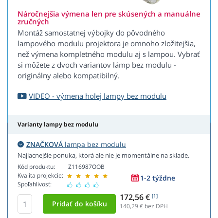
Náročnejšia výmena len pre skúsených a manuálne
zručných
Montáž samostatnej výbojky do pôvodného
lampového modulu projektora je omnoho zložitejšia,
než výmena kompletného modulu aj s lampou. Vybrať
si môžete z dvoch variantov lámp bez modulu -
originálny alebo kompatibilný.
VIDEO - výmena holej lampy bez modulu
Varianty lampy bez modulu
ZNAČKOVÁ
lampa bez modulu
Najlacnejšie ponuka, ktorá ale nie je momentálne na sklade.
Kód produktu:
Z116987OOB
Kvalita projekcie:
1-2 týždne
Spoľahlivosť:
172,56 €
[1]
140,29
€ bez DPH