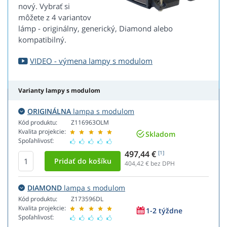
nový. Vybrať si
môžete z 4 variantov
lámp - originálny, generický, Diamond alebo
kompatibilný.
VIDEO - výmena lampy s modulom
Varianty lampy s modulom
ORIGINÁLNA
lampa s modulom
Kód produktu:
Z116963OLM
Kvalita projekcie:
Skladom
Spoľahlivosť:
497,44 €
[1]
404,42
€ bez DPH
DIAMOND
lampa s modulom
Kód produktu:
Z173596DL
Kvalita projekcie:
1-2 týždne
Spoľahlivosť: