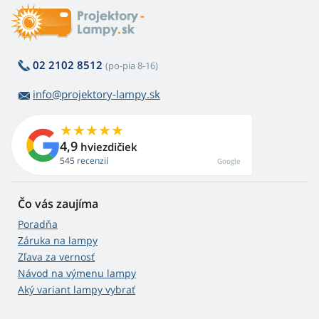
02 2102 8512
(po-pia 8-16)
info@projektory-lampy.sk
4,9
hviezdičiek
545 recenzií
Google
Čo vás zaujíma
Poradňa
Záruka na lampy
Zľava za vernosť
Návod na výmenu lampy
Aký variant lampy vybrať