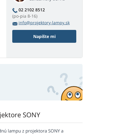
02 2102 8512
(po-pia 8-16)
info@projektory-lampy.sk
Napíšte mi
ojektore SONY
dnú lampu z projektora SONY a