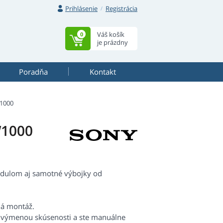
Prihlásenie
Registrácia
Váš košík
0
je prázdny
Poradňa
Kontakt
1000
W1000
odulom aj samotné výbojky od
há montáž.
s výmenou skúsenosti a ste manuálne