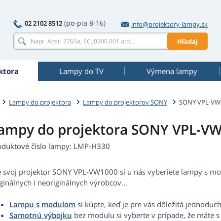
(po-pia 8-16)
02 2102 8512
info@projektory-lampy.sk
Hľadaj
ktora
Lampy do TV
Výmena lampy
Lampy do projektora
Lampy do projektorov SONY
SONY VPL-VW
ampy do projektora SONY VPL-V
oduktové číslo lampy: LMP-H330
e svoj projektor SONY VPL-VW1000 si u nás vyberiete lampy s m
ginálnych i neoriginálnych výrobcov...
Lampu s modulom
si kúpte, keď je pre vás dôležitá jednoduc
Samotnú výbojku
bez modulu si vyberte v prípade, že máte 