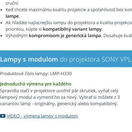
zruční.
Keď chcete maximálnu kvalitu projekcie a spoľahlivosť bez k
lampe
.
Ak hľadáte najlacnejšiu lampu do projektora a kvalita projekci
prioritou, kúpte si
kompatibilný variant lampy
.
Výhodným
kompromisom je generická lampa
. Dosahuje kval
Lampy s modulom
do projektora SONY VP
Produktové číslo lampy: LMP-H330
Jednoduchá výmena pre každého
Spravidla stačí v projektore uvoľniť pár skrutiek, vyňať celý
lampový modul a vymeniť ho za nový. Vybrať si môžete z 3
variantov lámp - originálny, generický alebo kompatibilný.
VIDEO - výmena lampy s modulom