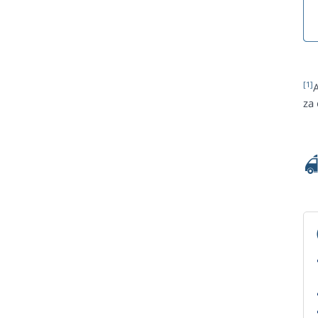
[1]
za