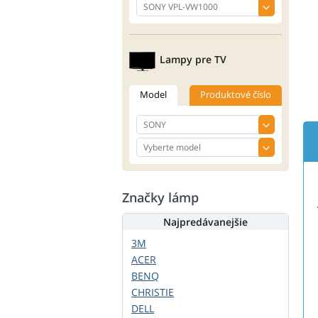
Lampy pre TV
Model
Produktové číslo
Značky lámp
Najpredávanejšie
3M
ACER
BENQ
CHRISTIE
DELL