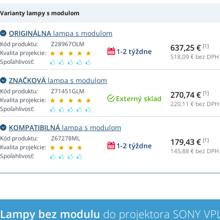
Varianty lampy s modulom
ORIGINÁLNA
lampa s modulom
Kód produktu:
Z28967OLM
637,25 €
[1]
1-2 týždne
Kvalita projekcie:
518,09
€ bez DPH
Spoľahlivosť:
ZNAČKOVÁ
lampa s modulom
Kód produktu:
Z71451GLM
270,74 €
[1]
Externý sklad
Kvalita projekcie:
220,11
€ bez DPH
Spoľahlivosť:
KOMPATIBILNÁ
lampa s modulom
Kód produktu:
Z67278ML
179,43 €
[1]
1-2 týždne
Kvalita projekcie:
145,88
€ bez DPH
Spoľahlivosť:
Lampy bez modulu
do projektora SONY V