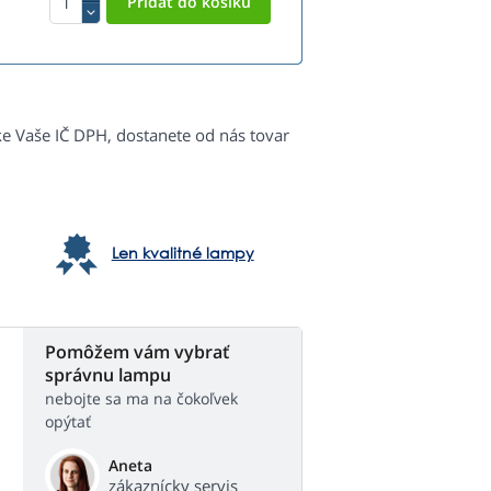
ke Vaše IČ DPH, dostanete od nás tovar
Len kvalitné lampy
Pomôžem vám vybrať
správnu lampu
nebojte sa ma na čokoľvek
opýtať
Aneta
zákaznícky servis