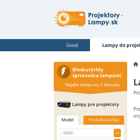
Úvod
Lampy do proje
Bleskurýchly
sprievodca lampami
L
Nájdite lampu na 2 kliknutia
Pr
Lampy pre projektory
Pr
ori
Model
Produktové číslo