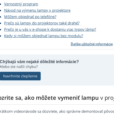
Vernostný program
Návod na výmenu lampy v projektore
Môžem objednať po telefóne?
Prečo sú lampy do projektorov také drahé?
Prečo je u vás v e-shope k dostaniu viac typov lámp?
Kedy si môžem objednať lampu bez modulu?
Ďalšie užitočné informácie
Chýbajú vám nejaké dôležité informácie?
Alebo ste našli chybu?
Navrhnite zlepšenie
ozrite sa, ako môžete vymeniť lampu
v pr
krátkom videonávode sa dozviete, ako správne demontovať pôvo