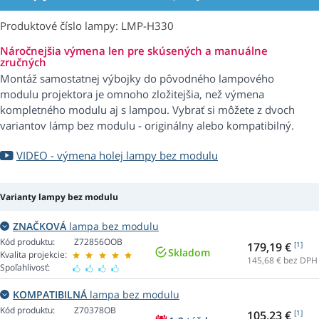
Produktové číslo lampy: LMP-H330
Náročnejšia výmena len pre skúsených a manuálne
zručných
Montáž samostatnej výbojky do pôvodného lampového
modulu projektora je omnoho zložitejšia, než výmena
kompletného modulu aj s lampou. Vybrať si môžete z dvoch
variantov lámp bez modulu - originálny alebo kompatibilný.
VIDEO - výmena holej lampy bez modulu
Varianty lampy bez modulu
ZNAČKOVÁ
lampa bez modulu
Kód produktu:
Z72856OOB
179,19 €
[1]
Skladom
Kvalita projekcie:
145,68
€ bez DPH
Spoľahlivosť:
KOMPATIBILNÁ
lampa bez modulu
Kód produktu:
Z70378OB
105,23 €
[1]