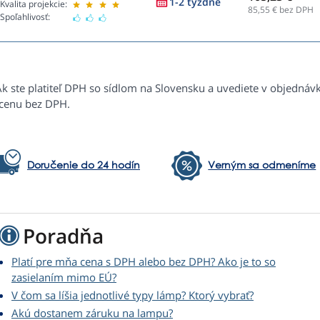
1-2 týždne
Kvalita projekcie:
85,55
€ bez DPH
Spoľahlivosť:
Ak ste platiteľ DPH so sídlom na Slovensku a uvediete v objednáv
 cenu bez DPH.
Doručenie do 24 hodín
Verným sa odmeníme
Poradňa
Platí pre mňa cena s DPH alebo bez DPH? Ako je to so
zasielaním mimo EÚ?
V čom sa líšia jednotlivé typy lámp? Ktorý vybrať?
Akú dostanem záruku na lampu?