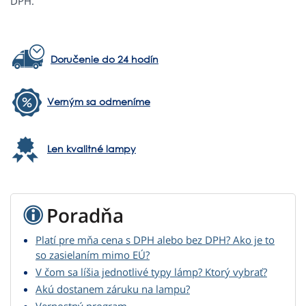
DPH.
Doručenie do 24 hodín
Verným sa odmeníme
Len kvalitné lampy
Poradňa
Platí pre mňa cena s DPH alebo bez DPH? Ako je to
so zasielaním mimo EÚ?
V čom sa líšia jednotlivé typy lámp? Ktorý vybrať?
Akú dostanem záruku na lampu?