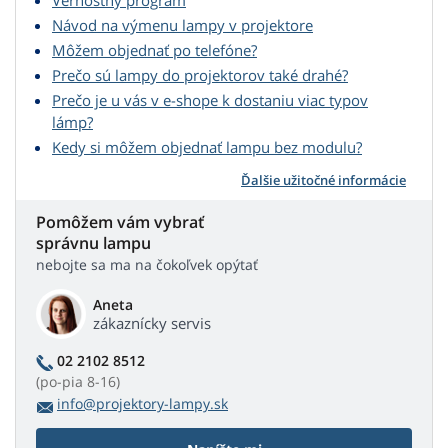
Vernostný program
Návod na výmenu lampy v projektore
Môžem objednať po telefóne?
Prečo sú lampy do projektorov také drahé?
Prečo je u vás v e-shope k dostaniu viac typov
lámp?
Kedy si môžem objednať lampu bez modulu?
Ďalšie užitočné informácie
Pomôžem vám vybrať
správnu lampu
nebojte sa ma na čokoľvek opýtať
Aneta
zákaznícky servis
02 2102 8512
(po-pia 8-16)
info@projektory-lampy.sk