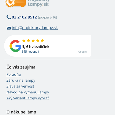
02 2102 8512
(po-pia 8-16)
info@projektory-lampy.sk
4,9
hviezdičiek
545 recenzií
Google
Čo vás zaujíma
Poradňa
Záruka na lampy
Zľava za vernosť
Návod na výmenu lampy
Aký variant lampy vybrať
O nákupe lámp