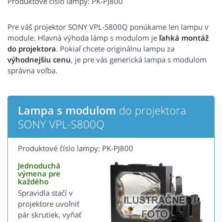
Produktové číslo lampy: PK-PJ800
Pre váš projektor SONY VPL-S800Q ponúkame len lampu v
module. Hlavná výhoda lámp s modulom je
ľahká montáž
do projektora
. Pokiaľ chcete originálnu lampu za
výhodnejšiu cenu
, je pre vás generická lampa s modulom
správna voľba.
Lampa s modulom
do projektora
SONY VPL-S800Q
Produktové číslo lampy: PK-PJ800
Jednoduchá
výmena pre
každého
Spravidla stačí v
projektore uvoľniť
pár skrutiek, vyňať