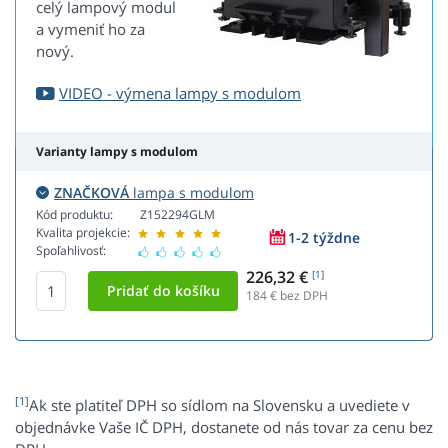
celý lampový modul
a vymeniť ho za
nový.
VIDEO - výmena lampy s modulom
Varianty lampy s modulom
ZNAČKOVÁ
lampa s modulom
Kód produktu:
Z152294GLM
Kvalita projekcie:
1-2 týždne
Spoľahlivosť:
226,32 €
[1]
184
€ bez DPH
[1]
Ak ste platiteľ DPH so sídlom na Slovensku a uvediete v
objednávke Vaše IČ DPH, dostanete od nás tovar za cenu bez