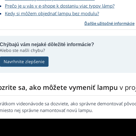
Prečo je u vás v e-shope k dostaniu viac typov lámp?
Kedy si môžem objednať lampu bez modulu?
Ďalšie užitočné informácie
Chýbajú vám nejaké dôležité informácie?
Alebo ste našli chybu?
Navrhnite zlepšenie
ozrite sa, ako môžete vymeniť lampu
v pr
krátkom videonávode sa dozviete, ako správne demontovať pôvo
miesto nej správne namontovať novú lampu.