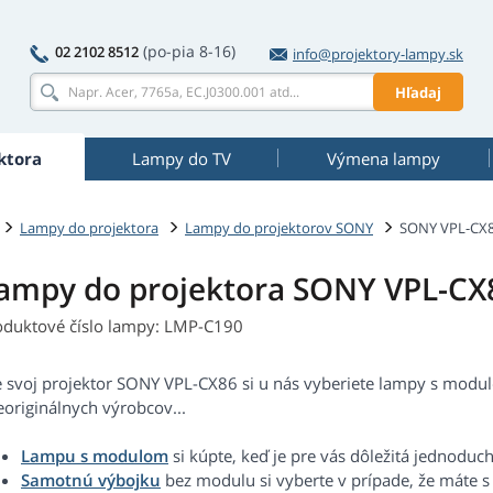
(po-pia 8-16)
02 2102 8512
info@projektory-lampy.sk
Hľadaj
ktora
Lampy do TV
Výmena lampy
Lampy do projektora
Lampy do projektorov SONY
SONY VPL-CX
ampy do projektora SONY VPL-CX
oduktové číslo lampy: LMP-C190
e svoj projektor SONY VPL-CX86 si u nás vyberiete lampy s modu
eoriginálnych výrobcov...
Lampu s modulom
si kúpte, keď je pre vás dôležitá jednoduc
Samotnú výbojku
bez modulu si vyberte v prípade, že máte 