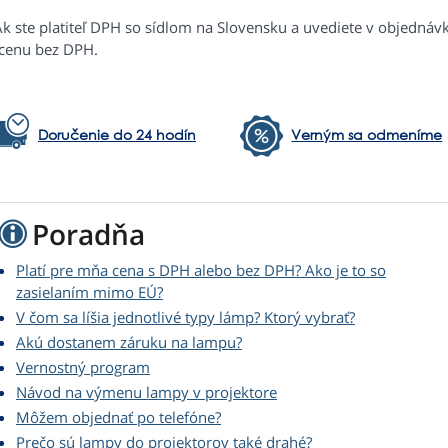
Ak ste platiteľ DPH so sídlom na Slovensku a uvediete v objednáv
 cenu bez DPH.
Doručenie do 24 hodín
Verným sa odmeníme
Poradňa
Platí pre mňa cena s DPH alebo bez DPH? Ako je to so
zasielaním mimo EÚ?
V čom sa líšia jednotlivé typy lámp? Ktorý vybrať?
Akú dostanem záruku na lampu?
Vernostný program
Návod na výmenu lampy v projektore
Môžem objednať po telefóne?
Prečo sú lampy do projektorov také drahé?