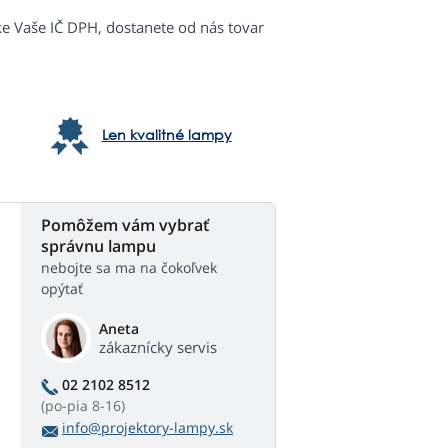
ke Vaše IČ DPH, dostanete od nás tovar
Len kvalitné lampy
Pomôžem vám vybrať
správnu lampu
nebojte sa ma na čokoľvek
opýtať
Aneta
zákaznícky servis
02 2102 8512
(po-pia 8-16)
info@projektory-lampy.sk