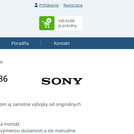
Prihlásenie
Registrácia
Váš košík
0
je prázdny
Poradňa
Kontakt
86
86
lom aj samotné výbojky od originálnych
há montáž.
s výmenou skúsenosti a ste manuálne