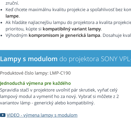
zruční.
Keď chcete maximálnu kvalitu projekcie a spoľahlivosť bez k
lampe
.
Ak hľadáte najlacnejšiu lampu do projektora a kvalita projekci
prioritou, kúpte si
kompatibilný variant lampy
.
Výhodným
kompromisom je generická lampa
. Dosahuje kval
Lampy s modulom
do projektora SONY VPL
Produktové číslo lampy: LMP-C190
Jednoduchá výmena pre každého
Spravidla stačí v projektore uvoľniť pár skrutiek, vyňať celý
lampový modul a vymeniť ho za nový. Vybrať si môžete z 2
variantov lámp - generický alebo kompatibilný.
VIDEO - výmena lampy s modulom