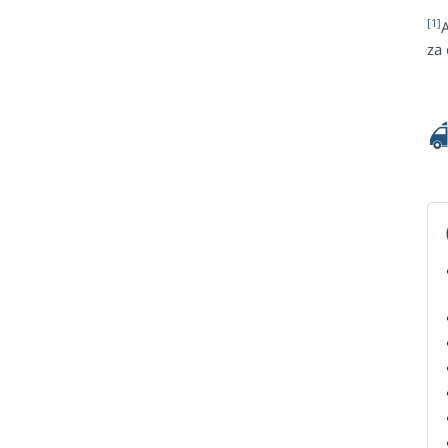
[1]
za