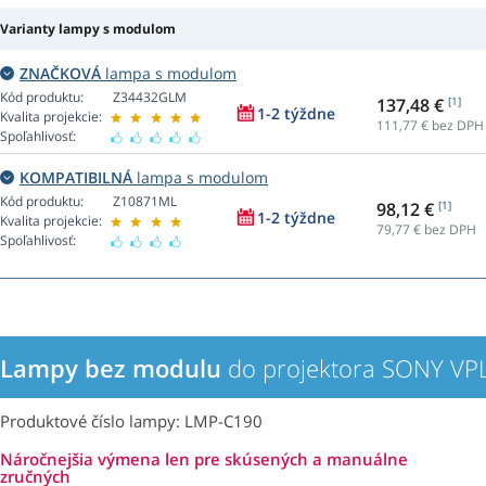
Varianty lampy s modulom
ZNAČKOVÁ
lampa s modulom
Kód produktu:
Z34432GLM
137,48 €
[1]
1-2 týždne
Kvalita projekcie:
111,77
€ bez DPH
Spoľahlivosť:
KOMPATIBILNÁ
lampa s modulom
Kód produktu:
Z10871ML
98,12 €
[1]
1-2 týždne
Kvalita projekcie:
79,77
€ bez DPH
Spoľahlivosť:
Lampy bez modulu
do projektora SONY VP
Produktové číslo lampy: LMP-C190
Náročnejšia výmena len pre skúsených a manuálne
zručných