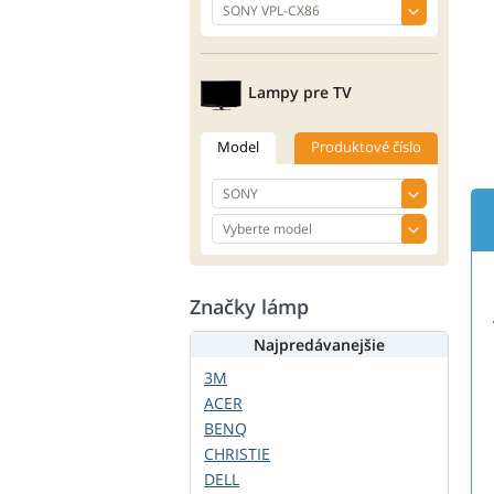
Lampy pre TV
Model
Produktové číslo
Značky lámp
Najpredávanejšie
3M
ACER
BENQ
CHRISTIE
DELL