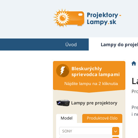
Úvod
Lampy do proje
Bleskurýchly
sprievodca lampami
L
Nájdite lampu na 2 kliknutia
Pr
Lampy pre projektory
Pr
i n
Model
Produktové číslo