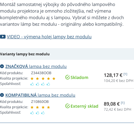
Montáž samostatnej výbojky do pôvodného lampového
modulu projektora je omnoho zložitejšia, než výmena
kompletného modulu aj s lampou. Vybrať si môžete z dvoch
variantov lámp bez modulu - originálny alebo kompatibilný.
VIDEO - výmena holej lampy bez modulu
Varianty lampy bez modulu
ZNAČKOVÁ
lampa bez modulu
Kód produktu:
Z34438OOB
128,17 €
[1]
Skladom
Kvalita projekcie:
104,20
€ bez DPH
Spoľahlivosť:
KOMPATIBILNÁ
lampa bez modulu
Kód produktu:
Z10860OB
89,08 €
[1]
Externý sklad
Kvalita projekcie:
72,42
€ bez DPH
Spoľahlivosť: