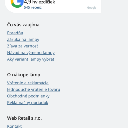
4,9
hviezdičiek
545 recenzií
Google
Čo vás zaujíma
Poradňa
Záruka na lampy
Zľava za vernosť
Návod na výmenu lampy
Aký variant lampy vybrať
O nákupe lámp
Vrátenie a reklamácia
Jednoduché vrátenie tovaru
Obchodné podmienky
Reklamačný poriadok
Web Retail s.r.o.
Kontakt