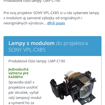
Produktové číslo lampy: LMP-C190
Pre svoj projektor SONY VPL-CX85 si u nás vyberiete lampy
s modulom aj samotné výbojky od originálnych i
neoriginálnych výrobcov...
Lampy s modulom
do projektora
SONY VPL-CX85
Produktové číslo lampy: LMP-C190
Jednoduchá
výmena pre
každého
Spravidla stačí v
projektore uvoľniť
pár skrutiek, vyňať
celý lampový modul
a vymeniť ho za