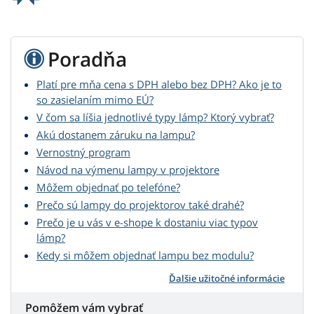
Poradňa
Platí pre mňa cena s DPH alebo bez DPH? Ako je to
so zasielaním mimo EÚ?
V čom sa líšia jednotlivé typy lámp? Ktorý vybrať?
Akú dostanem záruku na lampu?
Vernostný program
Návod na výmenu lampy v projektore
Môžem objednať po telefóne?
Prečo sú lampy do projektorov také drahé?
Prečo je u vás v e-shope k dostaniu viac typov
lámp?
Kedy si môžem objednať lampu bez modulu?
Ďalšie užitočné informácie
Pomôžem vám vybrať