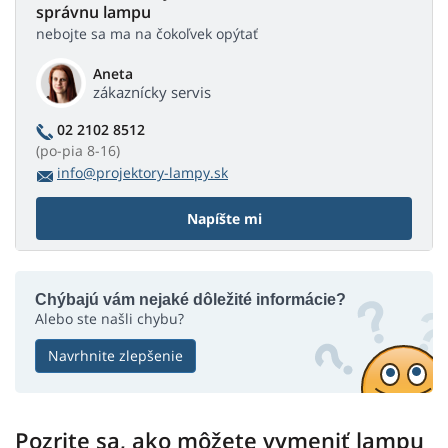
správnu lampu
nebojte sa ma na čokoľvek opýtať
Aneta
zákaznícky servis
02 2102 8512
(po-pia 8-16)
info@projektory-lampy.sk
Napíšte mi
Chýbajú vám nejaké dôležité informácie?
Alebo ste našli chybu?
Navrhnite zlepšenie
Pozrite sa, ako môžete vymeniť lampu