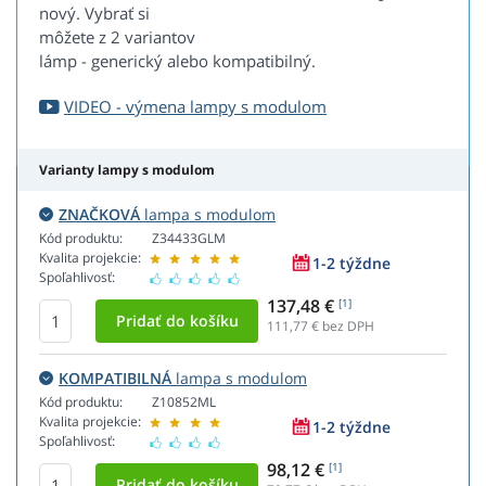
nový. Vybrať si
môžete z 2 variantov
lámp - generický alebo kompatibilný.
VIDEO - výmena lampy s modulom
Varianty lampy s modulom
ZNAČKOVÁ
lampa s modulom
Kód produktu:
Z34433GLM
Kvalita projekcie:
1-2 týždne
Spoľahlivosť:
137,48 €
[1]
111,77
€ bez DPH
KOMPATIBILNÁ
lampa s modulom
Kód produktu:
Z10852ML
Kvalita projekcie:
1-2 týždne
Spoľahlivosť:
98,12 €
[1]