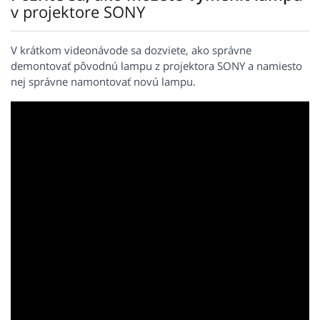
v projektore SONY
V krátkom videonávode sa dozviete, ako správne
demontovať pôvodnú lampu z projektora SONY a namiesto
nej správne namontovať novú lampu.