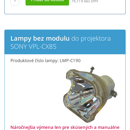
79,77
€ bez DPH
Lampy bez modulu
do projektora
SONY VPL-CX85
Produktové číslo lampy: LMP-C190
Náročnejšia výmena len pre skúsených a manuálne