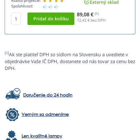
Kvalita projekcie:
Externý sklad
Spoľahlivosť:
89,08 €
[1]
72,42
€ bez DPH
[1]
Ak ste platiteľ DPH so sídlom na Slovensku a uvediete v
objednávke Vaše IČ DPH, dostanete od nás tovar za cenu bez
DPH.
Doručenie do 24 hodín
Verným sa odmeníme
Len kvalitné lampy