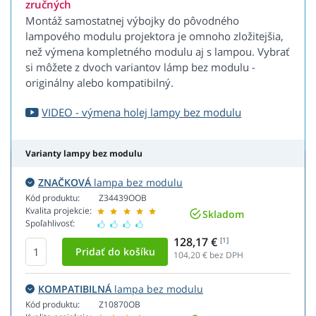
zručných
Montáž samostatnej výbojky do pôvodného
lampového modulu projektora je omnoho zložitejšia,
než výmena kompletného modulu aj s lampou. Vybrať
si môžete z dvoch variantov lámp bez modulu -
originálny alebo kompatibilný.
VIDEO - výmena holej lampy bez modulu
Varianty lampy bez modulu
ZNAČKOVÁ
lampa bez modulu
Kód produktu:
Z34439OOB
Kvalita projekcie:
Skladom
Spoľahlivosť:
128,17 €
[1]
104,20
€ bez DPH
KOMPATIBILNÁ
lampa bez modulu
Kód produktu:
Z10870OB