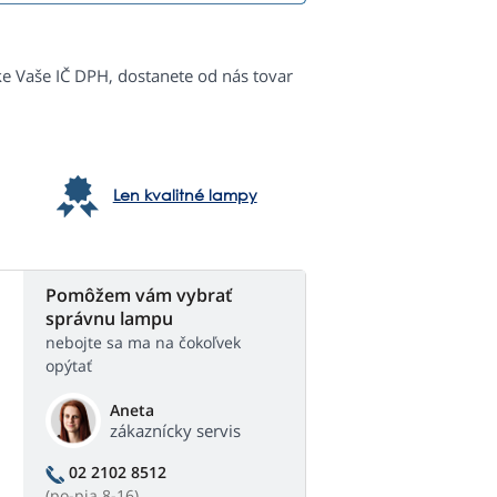
ke Vaše IČ DPH, dostanete od nás tovar
Len kvalitné lampy
Pomôžem vám vybrať
správnu lampu
nebojte sa ma na čokoľvek
opýtať
Aneta
zákaznícky servis
02 2102 8512
(po-pia 8-16)