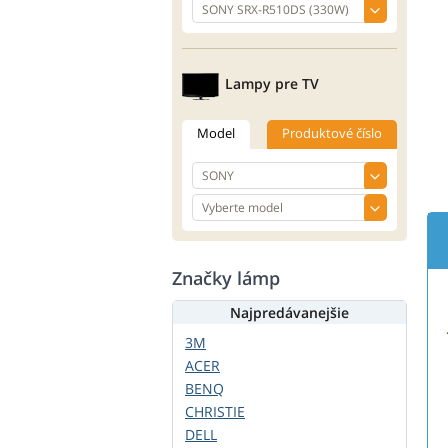
Lampy pre TV
Model
Produktové číslo
Značky lámp
Najpredávanejšie
3M
ACER
BENQ
CHRISTIE
DELL