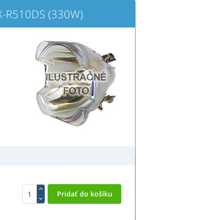
X-R510DS (330W)