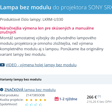
Lampa bez modulu
do projektora SONY SR
Produktové číslo lampy: LKRM-U330
Náročnejšia výmena len pre skúsených a manuálne
zručných
Montáž samostatnej výbojky do pôvodného lampového
modulu projektora je omnoho zložitejšia, než výmena
kompletného modulu aj s lampou. Ponúkame iba originálny
variant lampy bez modulu.
VIDEO - výmena holej lampy bez modulu
Varianty lampy bez modulu
ZNAČKOVÁ
lampa bez modulu
Kód produktu:
Z147385OOB
266 €
[1]
1-2 týždne
Kvalita projekcie:
216,26
€ bez DPH
Spoľahlivosť: