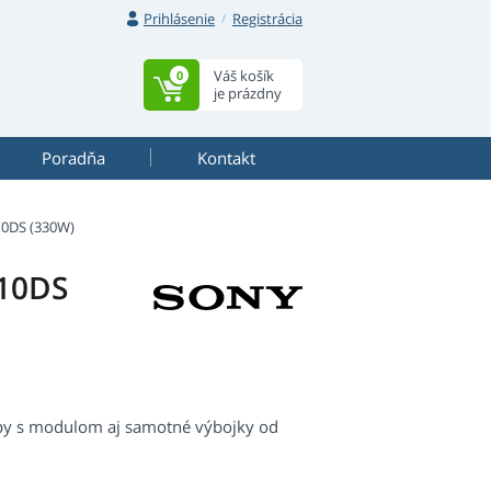
Prihlásenie
Registrácia
Váš košík
0
je prázdny
Poradňa
Kontakt
0DS (330W)
510DS
mpy s modulom aj samotné výbojky od