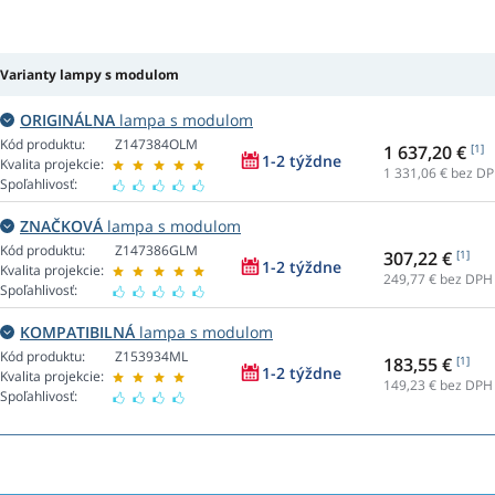
Varianty lampy s modulom
ORIGINÁLNA
lampa s modulom
Kód produktu:
Z147384OLM
1 637,20 €
[1]
1-2 týždne
Kvalita projekcie:
1 331,06
€ bez D
Spoľahlivosť:
ZNAČKOVÁ
lampa s modulom
Kód produktu:
Z147386GLM
307,22 €
[1]
1-2 týždne
Kvalita projekcie:
249,77
€ bez DPH
Spoľahlivosť:
KOMPATIBILNÁ
lampa s modulom
Kód produktu:
Z153934ML
183,55 €
[1]
1-2 týždne
Kvalita projekcie:
149,23
€ bez DPH
Spoľahlivosť: