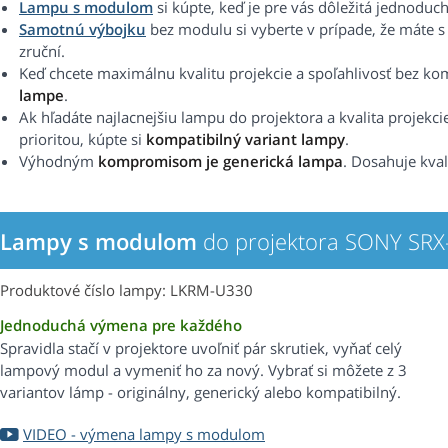
Lampu s modulom
si kúpte, keď je pre vás dôležitá jednoduc
Samotnú výbojku
bez modulu si vyberte v prípade, že máte 
zruční.
Keď chcete maximálnu kvalitu projekcie a spoľahlivosť bez k
lampe
.
Ak hľadáte najlacnejšiu lampu do projektora a kvalita projekci
prioritou, kúpte si
kompatibilný variant lampy
.
Výhodným
kompromisom je generická lampa
. Dosahuje kval
Lampy s modulom
do projektora SONY SR
Produktové číslo lampy: LKRM-U330
Jednoduchá výmena pre každého
Spravidla stačí v projektore uvoľniť pár skrutiek, vyňať celý
lampový modul a vymeniť ho za nový. Vybrať si môžete z 3
variantov lámp - originálny, generický alebo kompatibilný.
VIDEO - výmena lampy s modulom