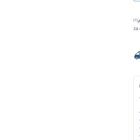
[1]
za