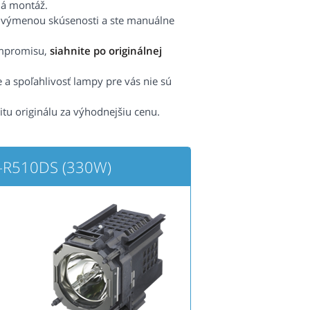
há montáž.
s výmenou skúsenosti a ste manuálne
ompromisu,
siahnite po originálnej
e a spoľahlivosť lampy pre vás nie sú
itu originálu za výhodnejšiu cenu.
X-R510DS (330W)