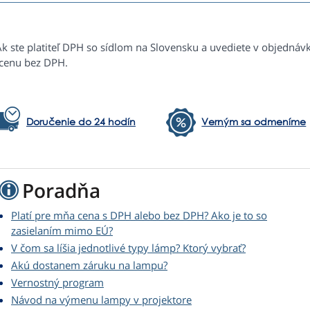
Ak ste platiteľ DPH so sídlom na Slovensku a uvediete v objednáv
 cenu bez DPH.
Doručenie do 24 hodín
Verným sa odmeníme
Poradňa
Platí pre mňa cena s DPH alebo bez DPH? Ako je to so
zasielaním mimo EÚ?
V čom sa líšia jednotlivé typy lámp? Ktorý vybrať?
Akú dostanem záruku na lampu?
Vernostný program
Návod na výmenu lampy v projektore