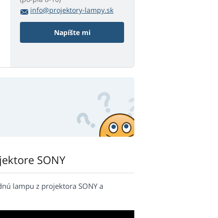
info@projektory-lampy.sk
Napíšte mi
ojektore SONY
dnú lampu z projektora SONY a