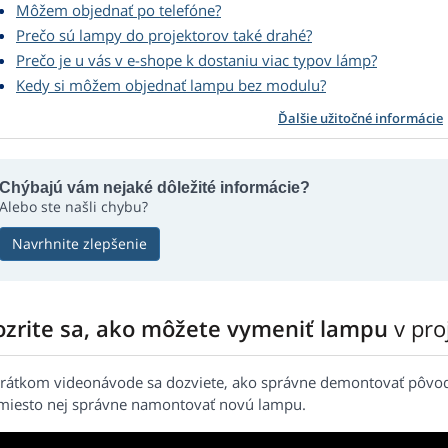
Môžem objednať po telefóne?
Prečo sú lampy do projektorov také drahé?
Prečo je u vás v e-shope k dostaniu viac typov lámp?
Kedy si môžem objednať lampu bez modulu?
Ďalšie užitočné informácie
Chýbajú vám nejaké dôležité informácie?
Alebo ste našli chybu?
Navrhnite zlepšenie
ozrite sa, ako môžete vymeniť lampu
v pr
krátkom videonávode sa dozviete, ako správne demontovať pôvo
miesto nej správne namontovať novú lampu.