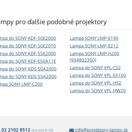
ampy pro ďalšie podobné projektory
mpa do SONY KDF-50E2000
Lampa SONY LMP-E190
mpa do SONY KDF-50E2010
Lampa SONY LMP-E212
mpa do SONY KDF-55E2000
Lampa SONY LMP-H200
(994802350)
mpa do SONY KDF-E50A11E
Lampa do SONY VPL-CS2
mpa do SONY KDS-50A2000
Lampa do SONY VPL-EX100
mpa do SONY KDS-55A2000
Lampa do SONY VPL-HS2
mpa SONY LMP-C200
Lampa do SONY VPL-HW20
02 2102 8512
info@projektory-lampy.sk
(po-pia 8-16)