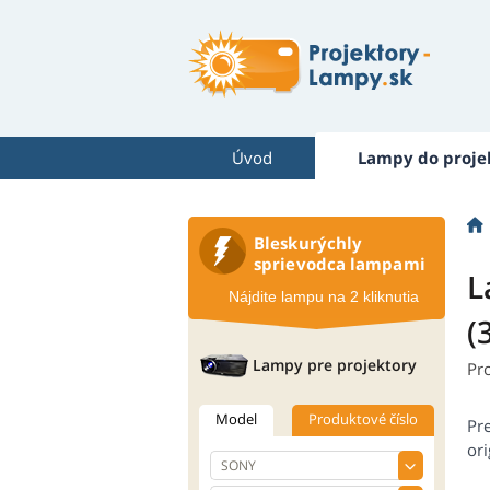
Úvod
Lampy do proje
Bleskurýchly
sprievodca lampami
L
Nájdite lampu na 2 kliknutia
(
Lampy pre projektory
Pr
Model
Produktové číslo
Pr
ori