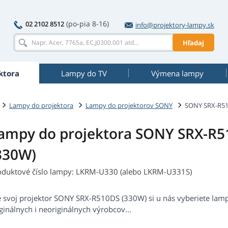
(po-pia 8-16)
02 2102 8512
info@projektory-lampy.sk
Hľadaj
ktora
Lampy do TV
Výmena lampy
Lampy do projektora
Lampy do projektorov SONY
SONY SRX-R51
ampy do projektora SONY SRX-R
330W)
oduktové číslo lampy: LKRM-U330 (alebo LKRM-U331S)
e svoj projektor SONY SRX-R510DS (330W) si u nás vyberiete la
ginálnych i neoriginálnych výrobcov...