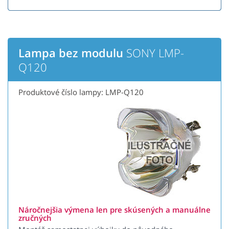
Lampa bez modulu
SONY LMP-
Q120
Produktové číslo lampy: LMP-Q120
Náročnejšia výmena len pre skúsených a manuálne
zručných