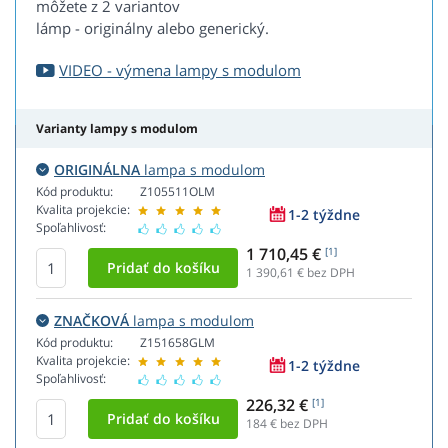
môžete z 2 variantov
lámp - originálny alebo generický.
VIDEO - výmena lampy s modulom
Varianty lampy s modulom
ORIGINÁLNA
lampa s modulom
Kód produktu:
Z105511OLM
Kvalita projekcie:
1-2 týždne
Spoľahlivosť:
1 710,45 €
[1]
1 390,61
€ bez DPH
ZNAČKOVÁ
lampa s modulom
Kód produktu:
Z151658GLM
Kvalita projekcie:
1-2 týždne
Spoľahlivosť:
226,32 €
[1]
184
€ bez DPH