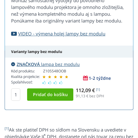
Montáž samostatnej výbojky do pôvodného
lampového modulu projektora je omnoho zložitejšia,
než výmena kompletného modulu aj s lampou.
Ponúkame iba originálny variant lampy bez modulu.
VIDEO - výmena holej lampy bez modulu
Varianty lampy bez modulu
ZNAČKOVÁ
lampa bez modulu
Kód produktu:
Z105548OOB
Kvalita projekcie:
1-2 týždne
Spoľahlivosť:
112,09 €
[1]
91,13
€ bez DPH
[1]
Ak ste platiteľ DPH so sídlom na Slovensku a uvediete v
objednávke Vaše IČ DPH, dostanete od nás tovar za cenu bez