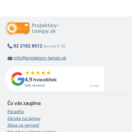
02 2102 8512
(po-pia 8-16)
info@projektory-lampy.sk
4,9
hviezdičiek
545 recenzií
Google
Čo vás zaujíma
Poradňa
Záruka na lampy
Zľava za vernosť
Návod na výmenu lampy