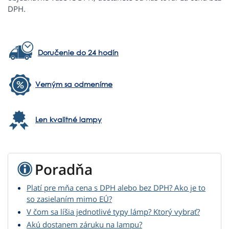
DPH.
Doručenie do 24 hodín
Verným sa odmeníme
Len kvalitné lampy
Poradňa
Platí pre mňa cena s DPH alebo bez DPH? Ako je to
so zasielaním mimo EÚ?
V čom sa líšia jednotlivé typy lámp? Ktorý vybrať?
Akú dostanem záruku na lampu?