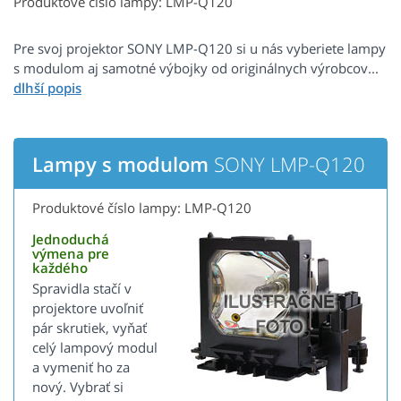
Produktové číslo lampy: LMP-Q120
Pre svoj projektor SONY LMP-Q120 si u nás vyberiete lampy
s modulom aj samotné výbojky od originálnych výrobcov...
Lampy s modulom
SONY LMP-Q120
Produktové číslo lampy: LMP-Q120
Jednoduchá
výmena pre
každého
Spravidla stačí v
projektore uvoľniť
pár skrutiek, vyňať
celý lampový modul
a vymeniť ho za
nový. Vybrať si