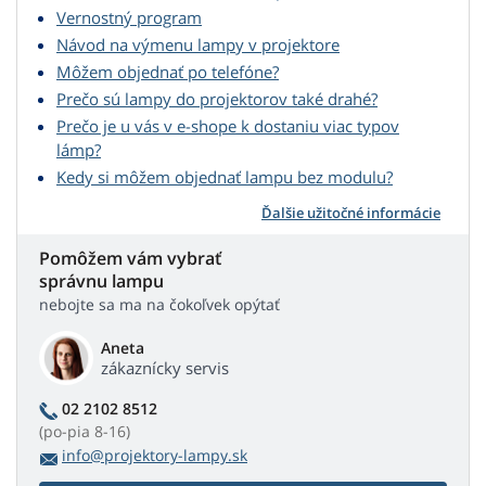
Vernostný program
Návod na výmenu lampy v projektore
Môžem objednať po telefóne?
Prečo sú lampy do projektorov také drahé?
Prečo je u vás v e-shope k dostaniu viac typov
lámp?
Kedy si môžem objednať lampu bez modulu?
Ďalšie užitočné informácie
Pomôžem vám vybrať
správnu lampu
nebojte sa ma na čokoľvek opýtať
Aneta
zákaznícky servis
02 2102 8512
(po-pia 8-16)
info@projektory-lampy.sk