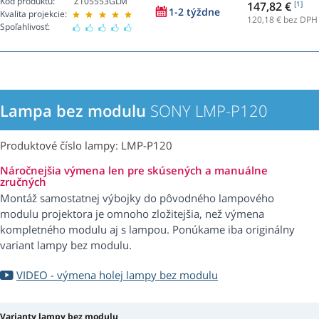
Kód produktu:
Z105553GLM
147,82 €
[1]
1-2 týždne
Kvalita projekcie:
120,18
€ bez DPH
Spoľahlivosť:
Lampa bez modulu
SONY LMP-P120
Produktové číslo lampy: LMP-P120
Náročnejšia výmena len pre skúsených a manuálne
zručných
Montáž samostatnej výbojky do pôvodného lampového
modulu projektora je omnoho zložitejšia, než výmena
kompletného modulu aj s lampou. Ponúkame iba originálny
variant lampy bez modulu.
VIDEO - výmena holej lampy bez modulu
Varianty lampy bez modulu