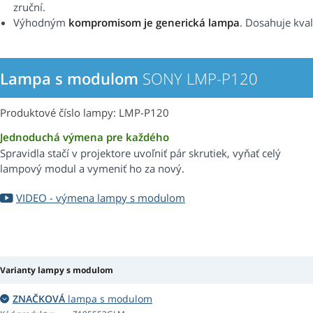
zruční.
Výhodným
kompromisom je generická lampa
. Dosahuje kval
Lampa s modulom
SONY LMP-P120
Produktové číslo lampy: LMP-P120
Jednoduchá výmena pre každého
Spravidla stačí v projektore uvoľniť pár skrutiek, vyňať celý
lampový modul a vymeniť ho za nový.
VIDEO - výmena lampy s modulom
Varianty lampy s modulom
ZNAČKOVÁ
lampa s modulom