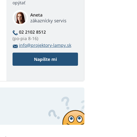
opýtať
Aneta
zákaznícky servis
02 2102 8512
(po-pia 8-16)
info@projektory-lampy.sk
Napíšte mi