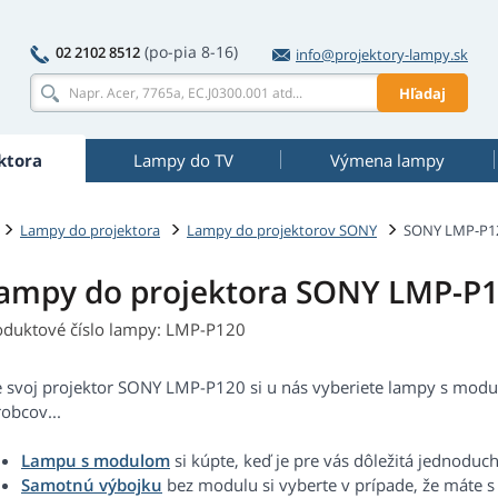
(po-pia 8-16)
02 2102 8512
info@projektory-lampy.sk
Hľadaj
ktora
Lampy do TV
Výmena lampy
Lampy do projektora
Lampy do projektorov SONY
SONY LMP-P1
ampy do projektora SONY LMP-P
oduktové číslo lampy: LMP-P120
e svoj projektor SONY LMP-P120 si u nás vyberiete lampy s modu
obcov...
Lampu s modulom
si kúpte, keď je pre vás dôležitá jednoduc
Samotnú výbojku
bez modulu si vyberte v prípade, že máte 