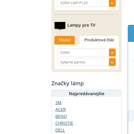
Lampy pre TV
Model
Produktové číslo
Značky lámp
Najpredávanejšie
3M
ACER
BENQ
CHRISTIE
DELL