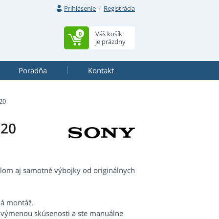
Prihlásenie
Registrácia
Váš košík
0
je prázdny
Poradňa
Kontakt
20
120
lom aj samotné výbojky od originálnych
há montáž.
s výmenou skúsenosti a ste manuálne