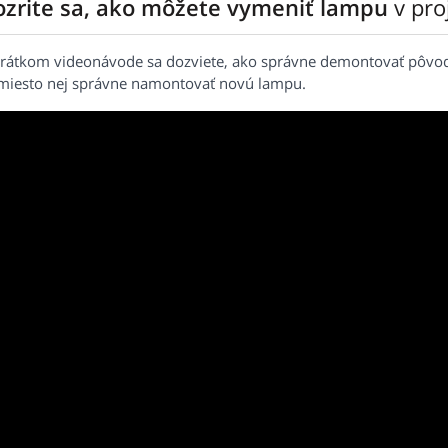
ozrite sa, ako môžete vymeniť lampu
v pr
krátkom videonávode sa dozviete, ako správne demontovať pôvo
miesto nej správne namontovať novú lampu.