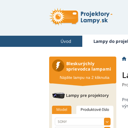
Úvod
Lampy do proje
Bleskurýchly
sprievodca lampami
L
Nájdite lampu na 2 kliknutia
Pr
Lampy pre projektory
Pr
výr
Model
Produktové číslo