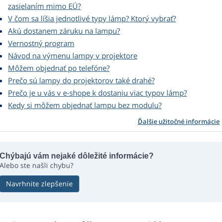
zasielaním mimo EÚ?
V čom sa líšia jednotlivé typy lámp? Ktorý vybrať?
Akú dostanem záruku na lampu?
Vernostný program
Návod na výmenu lampy v projektore
Môžem objednať po telefóne?
Prečo sú lampy do projektorov také drahé?
Prečo je u vás v e-shope k dostaniu viac typov lámp?
Kedy si môžem objednať lampu bez modulu?
Ďalšie užitočné informácie
Chýbajú vám nejaké dôležité informácie?
Alebo ste našli chybu?
Navrhnite zlepšenie