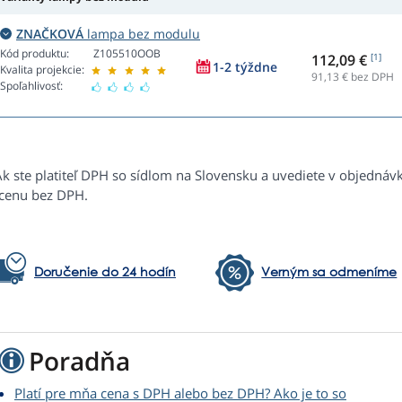
ZNAČKOVÁ
lampa bez modulu
Kód produktu:
Z105510OOB
112,09 €
[1]
1-2 týždne
Kvalita projekcie:
91,13
€ bez DPH
Spoľahlivosť:
Ak ste platiteľ DPH so sídlom na Slovensku a uvediete v objednáv
 cenu bez DPH.
Doručenie do 24 hodín
Verným sa odmeníme
Poradňa
Platí pre mňa cena s DPH alebo bez DPH? Ako je to so