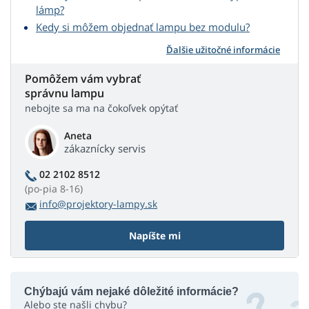
lámp?
Kedy si môžem objednať lampu bez modulu?
Ďalšie užitočné informácie
Pomôžem vám vybrať
správnu lampu
nebojte sa ma na čokoľvek opýtať
Aneta
zákaznícky servis
02 2102 8512
(po-pia 8-16)
info@projektory-lampy.sk
Napíšte mi
Chýbajú vám nejaké dôležité informácie?
Alebo ste našli chybu?