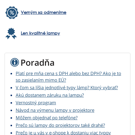
Verným sa odmeníme
Len kvalitné lampy
Poradňa
Platí pre mňa cena s DPH alebo bez DPH? Ako je to
so zasielaním mimo EÚ?
V čom sa líšia jednotlivé typy lámp? Ktorý vybrať?
Akú dostanem záruku na lampu?
Vernostný program
Návod na výmenu lampy v projektore
Môžem objednať po telefóne?
Prečo sú lampy do projektorov také drahé?
Prečo je u vás v e-shope k dostaniu viac typov