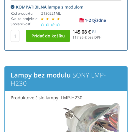
KOMPATIBILNÁ
lampa s modulom
Kód produktu:
Z150221ML
Kvalita projekcie:
1-2 týždne
Spoľahlivosť:
145,08 €
[1]
117,95
€ bez DPH
Lampy bez modulu
SONY LMP-
H230
Produktové číslo lampy: LMP-H230