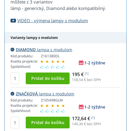
môžete z 3 variantov
lámp - generický, Diamond alebo kompatibilný.
VIDEO - výmena lampy s modulom
Varianty lampy s modulom
DIAMOND
lampa s modulom
Kód produktu:
Z161380DL
Kvalita projekcie:
1-2 týždne
Spoľahlivosť:
195 €
[1]
158,54
€ bez DPH
ZNAČKOVÁ
lampa s modulom
Kód produktu:
Z105498GLM
Kvalita projekcie:
1-2 týždne
Spoľahlivosť:
172,64 €
[1]
140,36
€ bez DPH