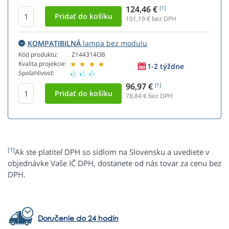
124,46 €
[1]
101,19
€ bez DPH
KOMPATIBILNÁ
lampa bez modulu
Kód produktu:
Z144314OB
Kvalita projekcie:
1-2 týždne
Spoľahlivosť:
96,97 €
[1]
78,84
€ bez DPH
[1]
Ak ste platiteľ DPH so sídlom na Slovensku a uvediete v
objednávke Vaše IČ DPH, dostanete od nás tovar za cenu bez
DPH.
Doručenie do 24 hodín