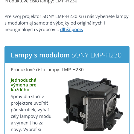
Produktové číslo lampy: LMP-H230
Pre svoj projektor SONY LMP-H230 si u nás vyberiete lampy
s modulom aj samotné výbojky od originálnych i
neoriginálnych výrobcov...
Lampy s modulom
SONY LMP-H230
Produktové číslo lampy: LMP-H230
Jednoduchá
výmena pre
každého
Spravidla stačí v
projektore uvoľniť
pár skrutiek, vyňať
celý lampový modul
a vymeniť ho za
nový. Vybrať si