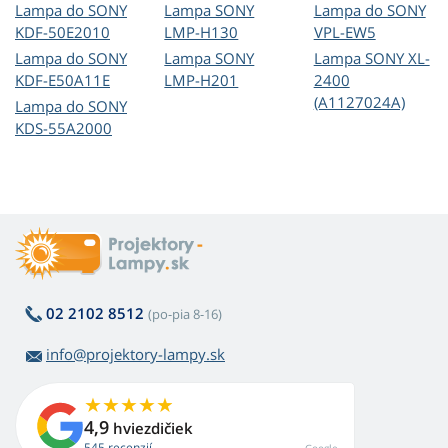
Lampa do SONY
Lampa SONY
Lampa do SONY
KDF-50E2010
LMP-H130
VPL-EW5
Lampa do SONY
Lampa SONY
Lampa SONY XL-
KDF-E50A11E
LMP-H201
2400
(A1127024A)
Lampa do SONY
KDS-55A2000
02 2102 8512
(po-pia 8-16)
info@projektory-lampy.sk
4,9
hviezdičiek
545 recenzií