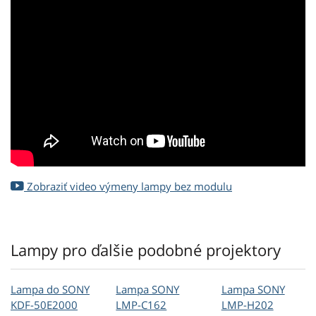
Zobraziť video výmeny lampy bez modulu
Lampy pro ďalšie podobné projektory
Lampa do SONY
Lampa SONY
Lampa SONY
KDF-50E2000
LMP-C162
LMP-H202