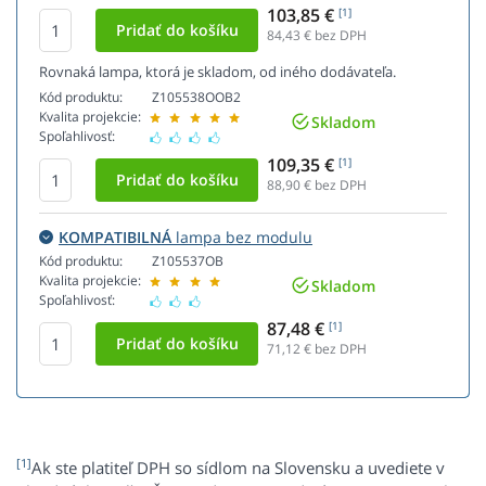
103,85 €
[1]
84,43
€ bez DPH
Rovnaká lampa, ktorá je skladom, od iného dodávateľa.
Kód produktu:
Z105538OOB2
Kvalita projekcie:
Skladom
Spoľahlivosť:
109,35 €
[1]
88,90
€ bez DPH
KOMPATIBILNÁ
lampa bez modulu
Kód produktu:
Z105537OB
Kvalita projekcie:
Skladom
Spoľahlivosť:
87,48 €
[1]
71,12
€ bez DPH
[1]
Ak ste platiteľ DPH so sídlom na Slovensku a uvediete v