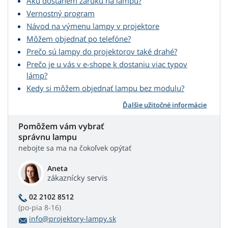
Akú dostanem záruku na lampu?
Vernostný program
Návod na výmenu lampy v projektore
Môžem objednať po telefóne?
Prečo sú lampy do projektorov také drahé?
Prečo je u vás v e-shope k dostaniu viac typov
lámp?
Kedy si môžem objednať lampu bez modulu?
Ďalšie užitočné informácie
Pomôžem vám vybrať
správnu lampu
nebojte sa ma na čokoľvek opýtať
Aneta
zákaznícky servis
02 2102 8512
(po-pia 8-16)
info@projektory-lampy.sk