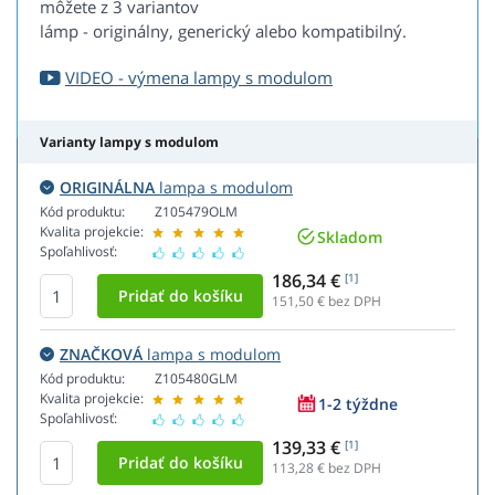
môžete z 3 variantov
lámp - originálny, generický alebo kompatibilný.
VIDEO - výmena lampy s modulom
Varianty lampy s modulom
ORIGINÁLNA
lampa s modulom
Kód produktu:
Z105479OLM
Kvalita projekcie:
Skladom
Spoľahlivosť:
186,34 €
[1]
151,50
€ bez DPH
ZNAČKOVÁ
lampa s modulom
Kód produktu:
Z105480GLM
Kvalita projekcie:
1-2 týždne
Spoľahlivosť:
139,33 €
[1]
113,28
€ bez DPH