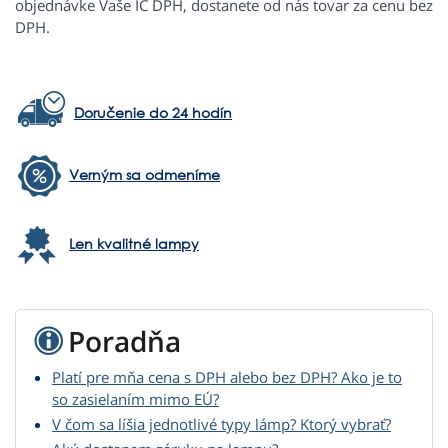
objednávke Vaše IČ DPH, dostanete od nás tovar za cenu bez
DPH.
Doručenie do 24 hodín
Verným sa odmeníme
Len kvalitné lampy
Poradňa
Platí pre mňa cena s DPH alebo bez DPH? Ako je to
so zasielaním mimo EÚ?
V čom sa líšia jednotlivé typy lámp? Ktorý vybrať?