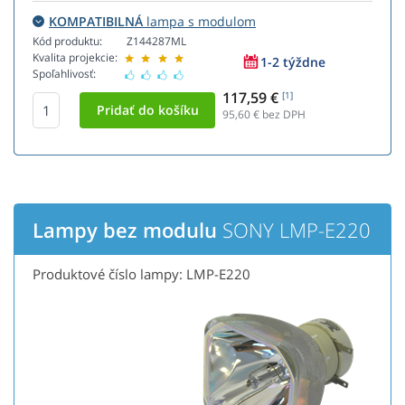
KOMPATIBILNÁ
lampa s modulom
Kód produktu:
Z144287ML
Kvalita projekcie:
1-2 týždne
Spoľahlivosť:
117,59 €
[1]
95,60
€ bez DPH
Lampy bez modulu
SONY LMP-E220
Produktové číslo lampy: LMP-E220