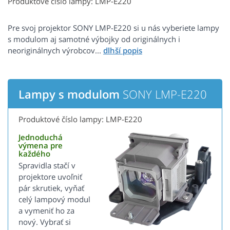
Produktové číslo lampy: LMP-E220
Pre svoj projektor SONY LMP-E220 si u nás vyberiete lampy
s modulom aj samotné výbojky od originálnych i
neoriginálnych výrobcov...
Lampy s modulom
SONY LMP-E220
Produktové číslo lampy: LMP-E220
Jednoduchá
výmena pre
každého
Spravidla stačí v
projektore uvoľniť
pár skrutiek, vyňať
celý lampový modul
a vymeniť ho za
nový. Vybrať si