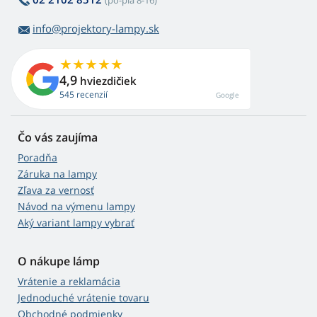
(po-pia 8-16)
info@projektory-lampy.sk
4,9
hviezdičiek
545 recenzií
Google
Čo vás zaujíma
Poradňa
Záruka na lampy
Zľava za vernosť
Návod na výmenu lampy
Aký variant lampy vybrať
O nákupe lámp
Vrátenie a reklamácia
Jednoduché vrátenie tovaru
Obchodné podmienky