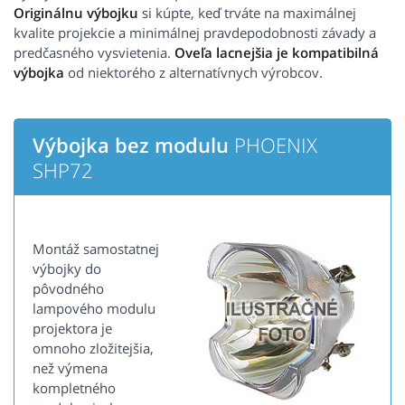
Originálnu výbojku
si kúpte, keď trváte na maximálnej
kvalite projekcie a minimálnej pravdepodobnosti závady a
predčasného vysvietenia.
Oveľa lacnejšia je kompatibilná
výbojka
od niektorého z alternatívnych výrobcov.
Výbojka bez modulu
PHOENIX
SHP72
Montáž samostatnej
výbojky do
pôvodného
lampového modulu
projektora je
omnoho zložitejšia,
než výmena
kompletného