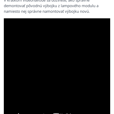
V krátkom videonávode sa dozviete, ako správne
demontovať pôvodnú výbojku z lampového modulu a
namiesto nej správne namontovať výbojku novú.