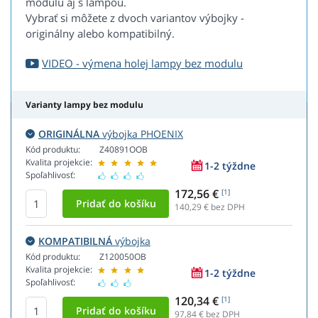
modulu aj s lampou.
Vybrať si môžete z dvoch variantov výbojky -
originálny alebo kompatibilný.
VIDEO - výmena holej lampy bez modulu
Varianty lampy bez modulu
ORIGINÁLNA
výbojka PHOENIX
Kód produktu:
Z40891OOB
Kvalita projekcie:
1-2 týždne
Spoľahlivosť:
172,56 €
[1]
140,29
€ bez DPH
KOMPATIBILNÁ
výbojka
Kód produktu:
Z120050OB
Kvalita projekcie:
1-2 týždne
Spoľahlivosť:
120,34 €
[1]
97,84
€ bez DPH