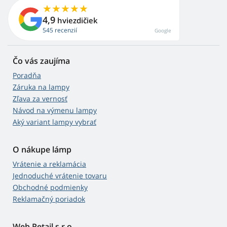
4,9
hviezdičiek
545 recenzií
Google
Čo vás zaujíma
Poradňa
Záruka na lampy
Zľava za vernosť
Návod na výmenu lampy
Aký variant lampy vybrať
O nákupe lámp
Vrátenie a reklamácia
Jednoduché vrátenie tovaru
Obchodné podmienky
Reklamačný poriadok
Web Retail s.r.o.