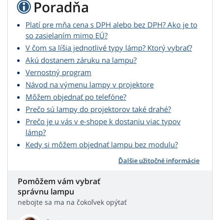
Poradňa
Platí pre mňa cena s DPH alebo bez DPH? Ako je to
so zasielaním mimo EÚ?
V čom sa líšia jednotlivé typy lámp? Ktorý vybrať?
Akú dostanem záruku na lampu?
Vernostný program
Návod na výmenu lampy v projektore
Môžem objednať po telefóne?
Prečo sú lampy do projektorov také drahé?
Prečo je u vás v e-shope k dostaniu viac typov
lámp?
Kedy si môžem objednať lampu bez modulu?
Ďalšie užitočné informácie
Pomôžem vám vybrať
správnu lampu
nebojte sa ma na čokoľvek opýtať