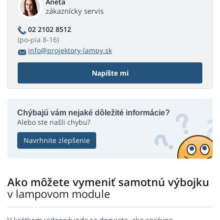
Aneta
zákaznícky servis
02 2102 8512
(po-pia 8-16)
info@projektory-lampy.sk
Napíšte mi
Chýbajú vám nejaké dôležité informácie?
Alebo ste našli chybu?
Navrhnite zlepšenie
Ako môžete vymeniť samotnú výbojku
v lampovom module