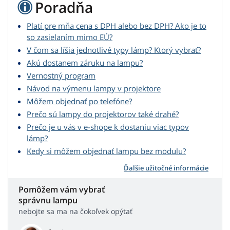
Poradňa
Platí pre mňa cena s DPH alebo bez DPH? Ako je to
so zasielaním mimo EÚ?
V čom sa líšia jednotlivé typy lámp? Ktorý vybrať?
Akú dostanem záruku na lampu?
Vernostný program
Návod na výmenu lampy v projektore
Môžem objednať po telefóne?
Prečo sú lampy do projektorov také drahé?
Prečo je u vás v e-shope k dostaniu viac typov
lámp?
Kedy si môžem objednať lampu bez modulu?
Ďalšie užitočné informácie
Pomôžem vám vybrať
správnu lampu
nebojte sa ma na čokoľvek opýtať