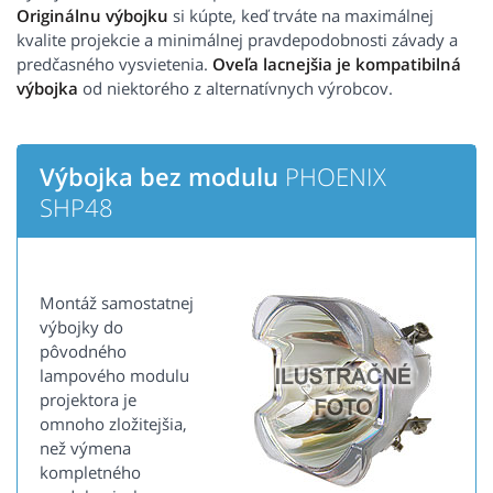
Originálnu výbojku
si kúpte, keď trváte na maximálnej
kvalite projekcie a minimálnej pravdepodobnosti závady a
predčasného vysvietenia.
Oveľa lacnejšia je kompatibilná
výbojka
od niektorého z alternatívnych výrobcov.
Výbojka bez modulu
PHOENIX
SHP48
Montáž samostatnej
výbojky do
pôvodného
lampového modulu
projektora je
omnoho zložitejšia,
než výmena
kompletného