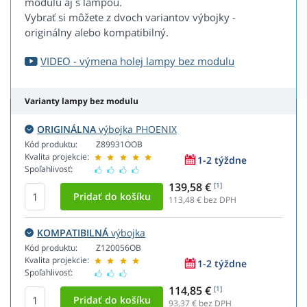
modulu aj s lampou.
Vybrať si môžete z dvoch variantov výbojky -
originálny alebo kompatibilný.
VIDEO - výmena holej lampy bez modulu
Varianty lampy bez modulu
ORIGINÁLNA
výbojka PHOENIX
Kód produktu:
Z89931OOB
Kvalita projekcie:
1-2 týždne
Spoľahlivosť:
139,58 €
[1]
113,48
€ bez DPH
KOMPATIBILNÁ
výbojka
Kód produktu:
Z120056OB
Kvalita projekcie:
1-2 týždne
Spoľahlivosť:
114,85 €
[1]
93,37
€ bez DPH