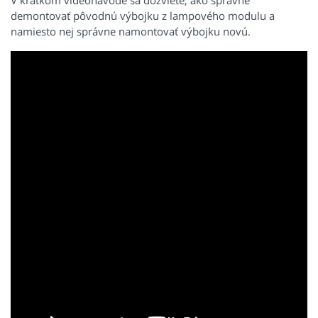
V krátkom videonávode sa dozviete, ako správne
demontovať pôvodnú výbojku z lampového modulu a
namiesto nej správne namontovať výbojku novú.