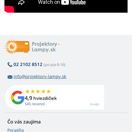
02 2102 8512
(po-pia 8-16)
info@projektory-lampy.sk
4,9
hviezdičiek
545 recenzií
Google
Čo vás zaujíma
Poradňa