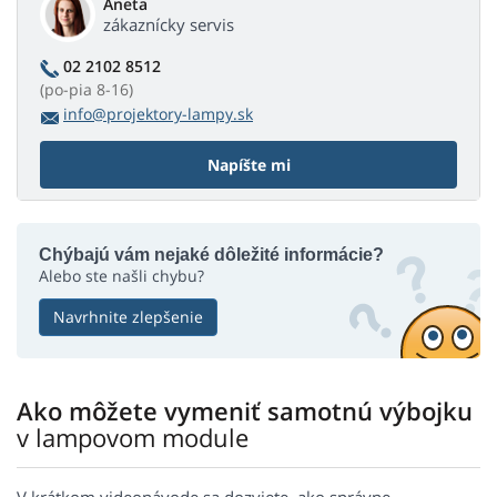
Aneta
zákaznícky servis
02 2102 8512
(po-pia 8-16)
info@projektory-lampy.sk
Napíšte mi
Chýbajú vám nejaké dôležité informácie?
Alebo ste našli chybu?
Navrhnite zlepšenie
Ako môžete vymeniť samotnú výbojku
v lampovom module