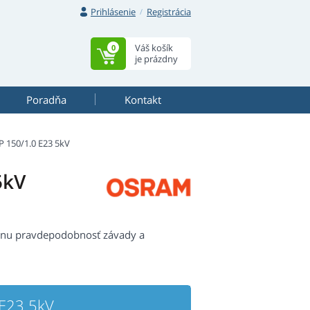
Prihlásenie
Registrácia
Váš košík
0
je prázdny
Poradňa
Kontakt
 150/1.0 E23 5kV
5kV
nu pravdepodobnosť závady a
E23 5kV