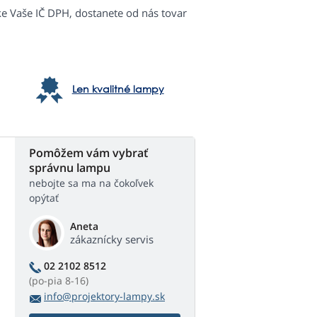
ke Vaše IČ DPH, dostanete od nás tovar
Len kvalitné lampy
Pomôžem vám vybrať
správnu lampu
nebojte sa ma na čokoľvek
opýtať
Aneta
zákaznícky servis
02 2102 8512
(po-pia 8-16)
info@projektory-lampy.sk