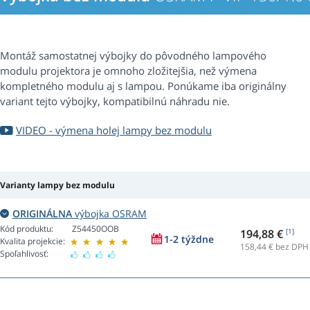
Montáž samostatnej výbojky do pôvodného lampového
modulu projektora je omnoho zložitejšia, než výmena
kompletného modulu aj s lampou. Ponúkame iba originálny
variant tejto výbojky, kompatibilnú náhradu nie.
VIDEO - výmena holej lampy bez modulu
Varianty lampy bez modulu
ORIGINÁLNA
výbojka OSRAM
Kód produktu:
Z54450OOB
194,88 €
[1]
1-2 týždne
Kvalita projekcie:
158,44
€ bez DPH
Spoľahlivosť: