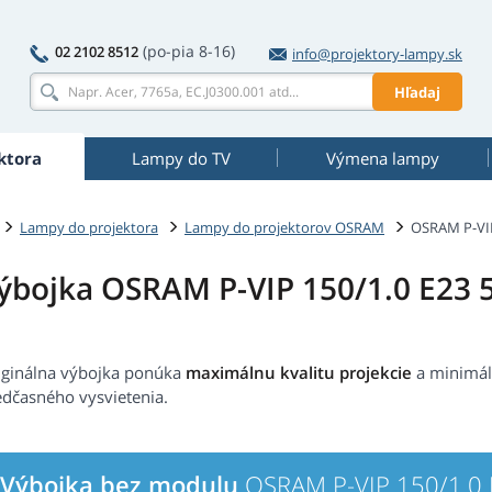
(po-pia 8-16)
02 2102 8512
info@projektory-lampy.sk
Hľadaj
ktora
Lampy do TV
Výmena lampy
Lampy do projektora
Lampy do projektorov OSRAM
OSRAM P-VIP
ýbojka OSRAM P-VIP 150/1.0 E23 
iginálna výbojka ponúka
maximálnu kvalitu projekcie
a minimál
edčasného vysvietenia.
Výbojka bez modulu
OSRAM P-VIP 150/1.0 