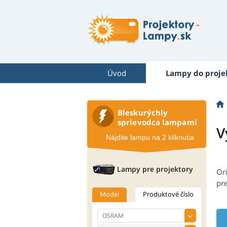
Úvod
Lampy do proje
Bleskurýchly
sprievodca lampami
V
Nájdite lampu na 2 kliknutia
Lampy pre projektory
Or
pr
Model
Produktové číslo