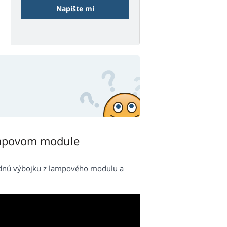
Napíšte mi
mpovom module
odnú výbojku z lampového modulu a