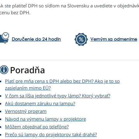
Ak ste platiteľ DPH so sídlom na Slovensku a uvediete v objednáv
 cenu bez DPH.
Doručenie do 24 hodín
Verným sa odmeníme
Poradňa
Platí pre mňa cena s DPH alebo bez DPH? Ako je to so
zasielaním mimo EÚ?
V čom sa líšia jednotlivé typy lámp? Ktorý vybrať?
Akú dostanem záruku na lampu?
Vernostný program
Návod na výmenu lampy v projektore
Môžem objednať po telefóne?
Prečo sú lampy do projektorov také drahé?