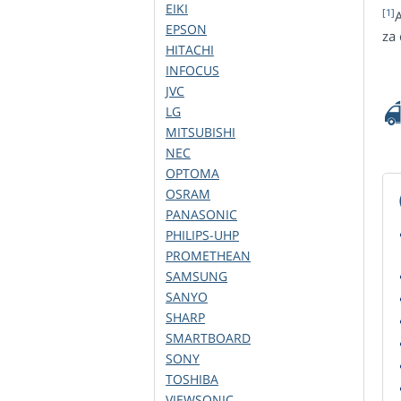
EIKI
[1]
EPSON
za
HITACHI
INFOCUS
JVC
LG
MITSUBISHI
NEC
OPTOMA
OSRAM
PANASONIC
PHILIPS-UHP
PROMETHEAN
SAMSUNG
SANYO
SHARP
SMARTBOARD
SONY
TOSHIBA
VIEWSONIC