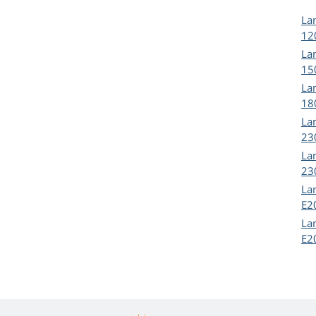
La
12
La
15
La
18
La
23
La
23
La
E2
La
E2