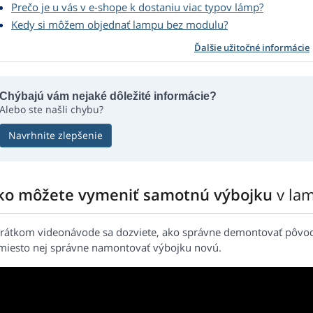
Prečo je u vás v e-shope k dostaniu viac typov lámp?
Kedy si môžem objednať lampu bez modulu?
Ďalšie užitočné informácie
Chýbajú vám nejaké dôležité informácie?
Alebo ste našli chybu?
Navrhnite zlepšenie
ko môžete vymeniť samotnú výbojku
v la
krátkom videonávode sa dozviete, ako správne demontovať pôv
miesto nej správne namontovať výbojku novú.