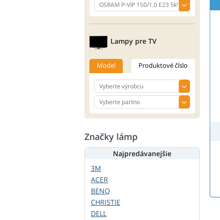
Lampy pre TV
Model
Produktové číslo
Značky lámp
Najpredávanejšie
3M
ACER
BENQ
CHRISTIE
DELL