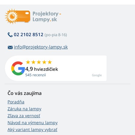
02 2102 8512
(po-pia 8-16)
info@projektory-lampy.sk
4,9
hviezdičiek
545 recenzií
Google
Čo vás zaujíma
Poradňa
Záruka na lampy
Zľava za vernosť
Návod na výmenu lampy
Aký variant lampy vybrať