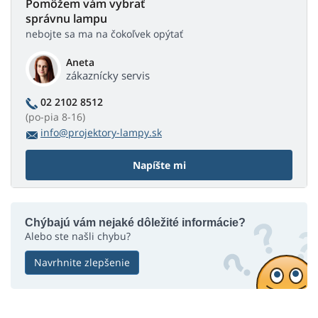
Pomôžem vám vybrať
správnu lampu
nebojte sa ma na čokoľvek opýtať
Aneta
zákaznícky servis
02 2102 8512
(po-pia 8-16)
info@projektory-lampy.sk
Napíšte mi
Chýbajú vám nejaké dôležité informácie?
Alebo ste našli chybu?
Navrhnite zlepšenie