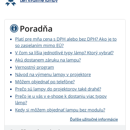
Len kvalitné lampy
Poradňa
Platí pre mňa cena s DPH alebo bez DPH? Ako je to
so zasielaním mimo EÚ?
V čom sa líšia jednotlivé typy lámp? Ktorý vybrať?
Akú dostanem záruku na lampu?
Vernostný program
Návod na výmenu lampy v projektore
Môžem objednať po telefóne?
Prečo sú lampy do projektorov také drahé?
Prečo je u vás v e-shope k dostaniu viac typov
lámp?
Kedy si môžem objednať lampu bez modulu?
Ďalšie užitočné informácie