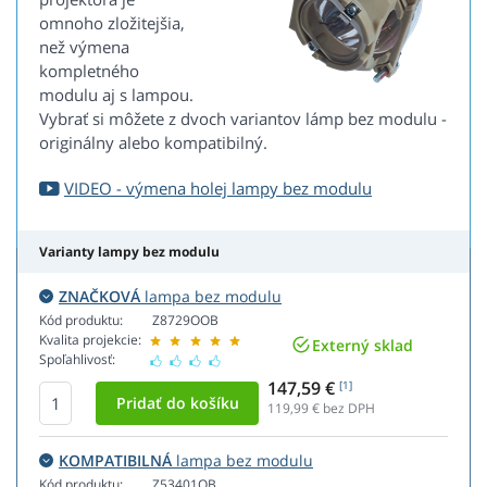
omnoho zložitejšia,
než výmena
kompletného
modulu aj s lampou.
Vybrať si môžete z dvoch variantov lámp bez modulu -
originálny alebo kompatibilný.
VIDEO - výmena holej lampy bez modulu
Varianty lampy bez modulu
ZNAČKOVÁ
lampa bez modulu
Kód produktu:
Z8729OOB
Kvalita projekcie:
Externý sklad
Spoľahlivosť:
147,59 €
[1]
119,99
€ bez DPH
KOMPATIBILNÁ
lampa bez modulu
Kód produktu:
Z53401OB