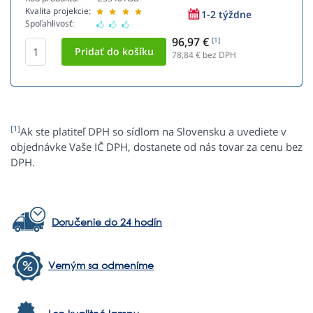
Kvalita projekcie:
1-2 týždne
Spoľahlivosť:
96,97 €
[1]
78,84
€ bez DPH
[1]
Ak ste platiteľ DPH so sídlom na Slovensku a uvediete v
objednávke Vaše IČ DPH, dostanete od nás tovar za cenu bez
DPH.
Doručenie do 24 hodín
Verným sa odmeníme