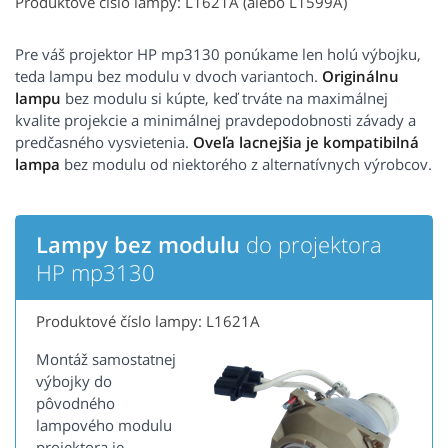
Produktové číslo lampy: L1621A (alebo L1599A)
Pre váš projektor HP mp3130 ponúkame len holú výbojku,
teda lampu bez modulu v dvoch variantoch.
Originálnu
lampu
bez modulu si kúpte, keď trváte na maximálnej
kvalite projekcie a minimálnej pravdepodobnosti závady a
predčasného vysvietenia.
Oveľa lacnejšia je kompatibilná
lampa
bez modulu od niektorého z alternatívnych výrobcov.
Lampy bez modulu
do projektora
HP mp3130
Produktové číslo lampy: L1621A
Montáž samostatnej
výbojky do
pôvodného
lampového modulu
projektora je