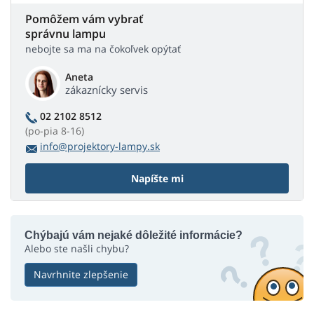
Pomôžem vám vybrať
správnu lampu
nebojte sa ma na čokoľvek opýtať
Aneta
zákaznícky servis
02 2102 8512
(po-pia 8-16)
info@projektory-lampy.sk
Napíšte mi
Chýbajú vám nejaké dôležité informácie?
Alebo ste našli chybu?
Navrhnite zlepšenie