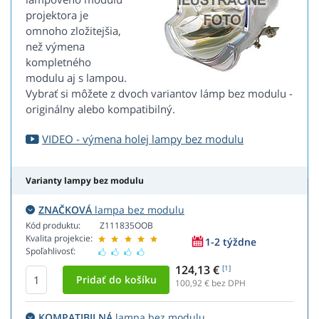
projektora je
omnoho zložitejšia,
než výmena
kompletného
modulu aj s lampou.
Vybrať si môžete z dvoch variantov lámp bez modulu -
originálny alebo kompatibilný.
VIDEO - výmena holej lampy bez modulu
Varianty lampy bez modulu
ZNAČKOVÁ
lampa bez modulu
Kód produktu:
Z111835OOB
Kvalita projekcie:
1-2 týždne
Spoľahlivosť:
124,13 €
[1]
100,92
€ bez DPH
KOMPATIBILNÁ
lampa bez modulu