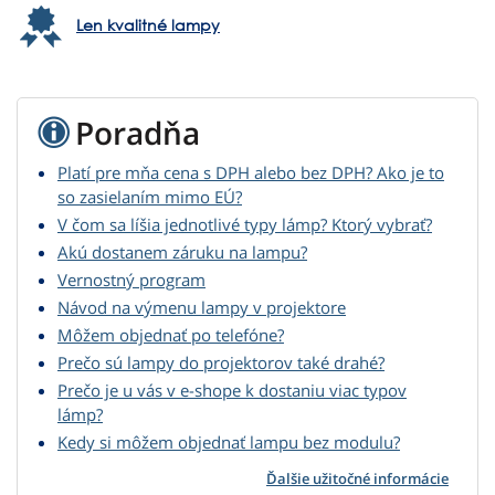
Len kvalitné lampy
Poradňa
Platí pre mňa cena s DPH alebo bez DPH? Ako je to
so zasielaním mimo EÚ?
V čom sa líšia jednotlivé typy lámp? Ktorý vybrať?
Akú dostanem záruku na lampu?
Vernostný program
Návod na výmenu lampy v projektore
Môžem objednať po telefóne?
Prečo sú lampy do projektorov také drahé?
Prečo je u vás v e-shope k dostaniu viac typov
lámp?
Kedy si môžem objednať lampu bez modulu?
Ďalšie užitočné informácie