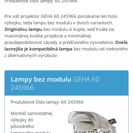
Produktové číslo lampy: 60 245966
Pre váš projektor GEHA 60 245966 ponúkame len holú
výbojku, teda lampu bez modulu v dvoch variantoch.
Originálnu lampu
bez modulu si kúpte, keď trváte na
maximálnej kvalite projekcie a minimálnej
pravdepodobnosti závady a predčasného vysvietenia.
Oveľa
lacnejšia je kompatibilná lampa
bez modulu od niektorého
z alternatívnych výrobcov.
Lampy bez modulu
GEHA 60
245966
Produktové číslo lampy: 60 245966
Montáž samostatnej
výbojky do
pôvodného
lampového modulu