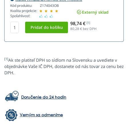
Kód produktu:
Z174043OB
Kvalita projekcie:
Externý sklad
Spoľahlivosť:
98,74 €
[1]
80,28
€ bez DPH
[1]
Ak ste platiteľ DPH so sídlom na Slovensku a uvediete v
objednávke Vaše IČ DPH, dostanete od nás tovar za cenu bez
DPH.
Doručenie do 24 hodín
Verným sa odmeníme